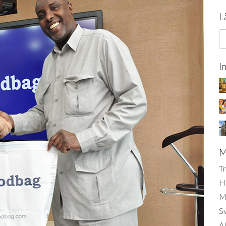
L
I
M
Tr
H
Mi
S
AI