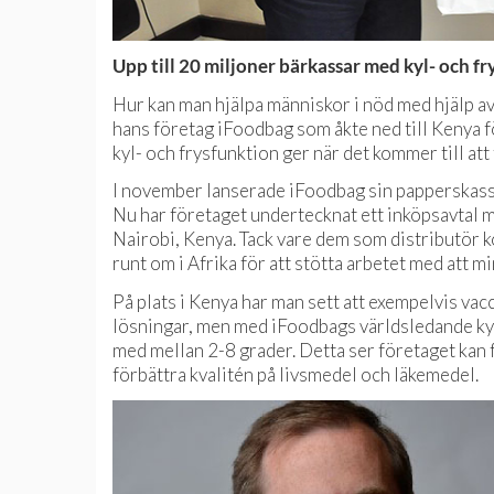
Upp till 20 miljoner bärkassar med kyl- och f
Hur kan man hjälpa människor i nöd med hjälp av
hans företag iFoodbag som åkte ned till Kenya 
kyl- och frysfunktion ger när det kommer till att 
I november lanserade iFoodbag sin papperskasse 
Nu har företaget undertecknat ett inköpsavtal 
Nairobi, Kenya. Tack vare dem som distributör k
runt om i Afrika för att stötta arbetet med att m
På plats i Kenya har man sett att exempelvis vac
lösningar, men med iFoodbags världsledande ky
med mellan 2-8 grader. Detta ser företaget kan 
förbättra kvalitén på livsmedel och läkemedel.