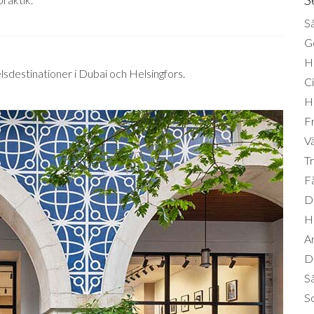
Så
Ge
H
lsdestinationer i Dubai och Helsingfors.
Ci
H
Fr
Vä
Tr
Fä
Di
H
A
Da
S
So