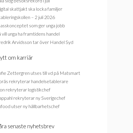
la slog besöksrekord i juli
gital skattjakt ska locka familjer
ableringskollen – 2 juli 2026
lasskonceptet som ger unga jobb
 vill unga ha framtidens handel
redrik Arvidsson tar över Handel Syd
ytt om karriär
fie Zettergren utses till vd på Matsmart
orås rekryterar handelsetablerare
on rekryterar logistikchef
appahl rekryterar ny Sverigechef
food utser ny hållbarhetschef
åra senaste nyhetsbrev