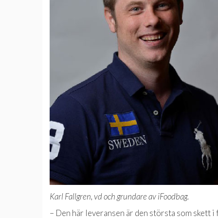
Karl Fallgren, vd och grundare av iFoodbag.
– Den här leveransen är den största som skett i f