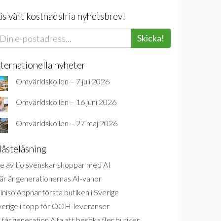
äs vårt kostnadsfria nyhetsbrev!
Skicka!
nternationella nyheter
Omvärldskollen – 7 juli 2026
Omvärldskollen – 16 juni 2026
Omvärldskollen – 27 maj 2026
åsteläsning
e av tio svenskar shoppar med AI
är är generationernas AI-vanor
niso öppnar första butiken i Sverige
verige i topp för OOH-leveranser
 får generation Alfa att besöka fler butiker