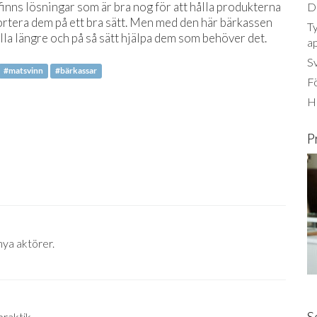
 finns lösningar som är bra nog för att hålla produkterna
Dä
nsportera dem på ett bra sätt. Men med den här bärkassen
Ty
lla längre och på så sätt hjälpa dem som behöver det.
a
S
#matsvinn
#bärkassar
Fö
Ha
P
nya aktörer.
S
praktik.