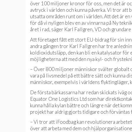
över 100 miljoner kronor för oss, men det är ock
avtryck i världen och kunna påverka. Vi tror att
utsatta områden runt om i världen. Att det är en 
för då vi nyligen blev en av vinnarna på Ny tekni
året i rad, säger Karl Fallgren, VD och grundare
Att företaget fått ett stort EU-bidrag för sin inn
andra gången tror Karl Fallgren har tre anledning
koldioxidutsläpp, den kan bli en katalysator för 
möjligheterna att med den nya kyl- och frystekni
– Över 800 miljoner människor svälter globalt och
vara på livsmedel på ett bättre sätt och kunna di
människor, exempelvis i världens flyktingläger, k
De första bärkassarna har redan skickats iväg o
Equator One Logistics Ltd som har direktkontak
kunna hålla kylan bättre och längre när det komm
projekt har aldrig gjorts tidigare och förväntas f
– Vi tror att iFoodbag kan revolutionera arbetet
över att arbeta med dem och hjälporganisationer