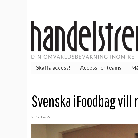
Skaffa access!
Access för teams
Må
Svenska iFoodbag vill 
2016-04-26