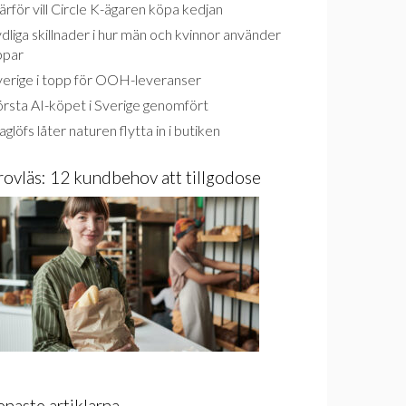
rför vill Circle K-ägaren köpa kedjan
dliga skillnader i hur män och kvinnor använder
ppar
verige i topp för OOH-leveranser
rsta AI-köpet i Sverige genomfört
glöfs låter naturen flytta in i butiken
rovläs: 12 kundbehov att tillgodose
enaste artiklarna