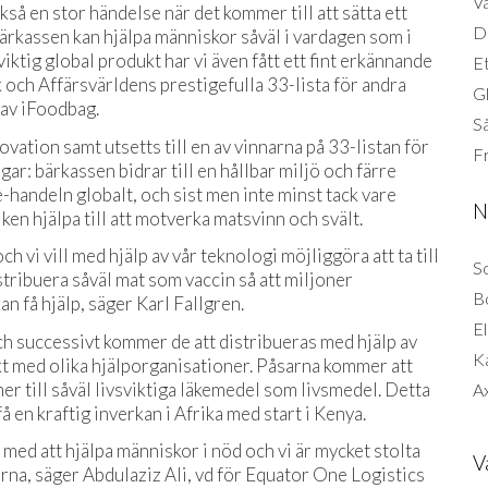
Vä
så en stor händelse när det kommer till att sätta ett
Di
 bärkassen kan hjälpa människor såväl i vardagen som i
viktig global produkt har vi även fått ett fint erkännande
Et
k och Affärsvärldens prestigefulla 33-lista för andra
G
 av iFoodbag.
Så
ovation samt utsetts till en av vinnarna på 33-listan för
F
ar: bärkassen bidrar till en hållbar miljö och färre
e-handeln globalt, och sist men inte minst tack vare
N
ken hjälpa till att motverka matsvinn och svält.
 vi vill med hjälp av vår teknologi möjliggöra att ta till
So
stribuera såväl mat som vaccin så att miljoner
B
an få hjälp, säger Karl Fallgren.
El
ch successivt kommer de att distribueras med hjälp av
K
t med olika hjälporganisationer. Påsarna kommer att
er till såväl livsviktiga läkemedel som livsmedel. Detta
Ax
å en kraftig inverkan i Afrika med start i Kenya.
 med att hjälpa människor i nöd och vi är mycket stolta
V
na, säger Abdulaziz Ali, vd för Equator One Logistics