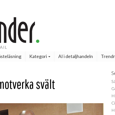
steläsning
Kategori
AI i detaljhandeln
Trendr
S
motverka svält
Så
Ge
H
Ci
H