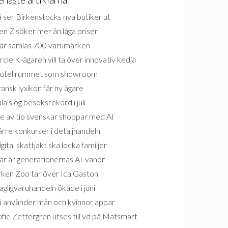
 ser Birkenstocks nya butiker ut
n Z söker mer än låga priser
är samlas 700 varumärken
rcle K-ägaren vill ta över innovativ kedja
otellrummet som showroom
ansk lyxikon får ny ägare
la slog besöksrekord i juli
e av tio svenskar shoppar med AI
rre konkurser i detaljhandeln
gital skattjakt ska locka familjer
är är generationernas AI-vanor
rken Zoo tar över Ica Gaston
gligvaruhandeln ökade i juni
å använder män och kvinnor appar
fie Zettergren utses till vd på Matsmart