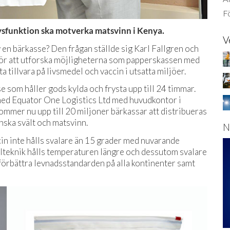
Fö
rysfunktion ska motverka matsvinn i Kenya.
V
 en bärkasse? Den frågan ställde sig Karl Fallgren och
för att utforska möjligheterna som papperskassen med
ta tillvara på livsmedel och vaccin i utsatta miljöer.
som håller gods kylda och frysta upp till 24 timmar.
med Equator One Logistics Ltd med huvudkontor i
ommer nu upp till 20 miljoner bärkassar att distribueras
inska svält och matsvinn.
N
cin inte hålls svalare än 15 grader med nuvarande
lteknik hålls temperaturen längre och dessutom svalare
förbättra levnadsstandarden på alla kontinenter samt