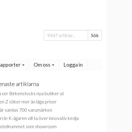
Sök
Sök
efter:
apporter
Om oss
Logga in
enaste artiklarna
 ser Birkenstocks nya butiker ut
n Z söker mer än låga priser
är samlas 700 varumärken
rcle K-ägaren vill ta över innovativ kedja
otellrummet som showroom