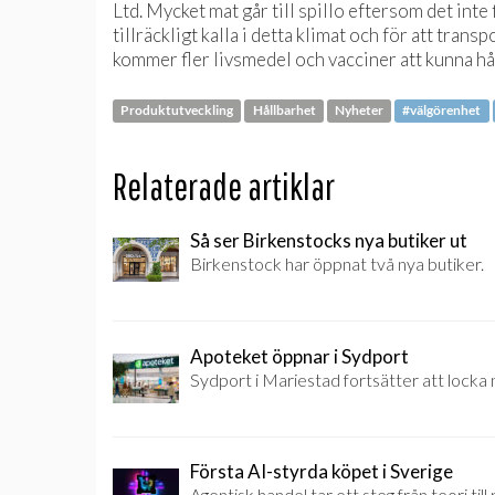
Ltd. Mycket mat går till spillo eftersom det inte
tillräckligt kalla i detta klimat och för att tra
kommer fler livsmedel och vacciner att kunna hå
Produktutveckling
Hållbarhet
Nyheter
#välgörenhet
Relaterade artiklar
Så ser Birkenstocks nya butiker ut
Birkenstock har öppnat två nya butiker.
Apoteket öppnar i Sydport
Sydport i Mariestad fortsätter att locka 
Första AI-styrda köpet i Sverige
Agentisk handel tar ett steg från teori till 