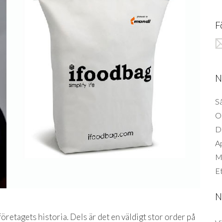
F
N
Så
O
D
A
Mi
Et
N
öretagets historia. Dels är det en väldigt stor order på