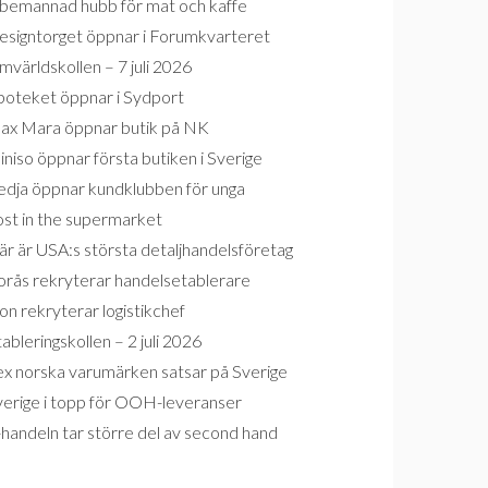
bemannad hubb för mat och kaffe
esigntorget öppnar i Forumkvarteret
världskollen – 7 juli 2026
poteket öppnar i Sydport
ax Mara öppnar butik på NK
niso öppnar första butiken i Sverige
edja öppnar kundklubben för unga
ost in the supermarket
r är USA:s största detaljhandelsföretag
orås rekryterar handelsetablerare
on rekryterar logistikchef
ableringskollen – 2 juli 2026
ex norska varumärken satsar på Sverige
verige i topp för OOH-leveranser
handeln tar större del av second hand