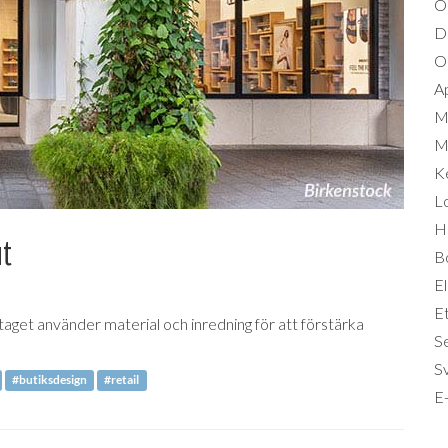
O
D
Om
A
M
Mi
K
L
Hä
ut
B
El
Et
taget använder material och inredning för att förstärka
S
S
#butiksdesign
#retail
E-