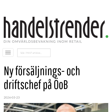
Sök
Öppna
efter:
menyn
Ny försäljnings- och
driftschef på ÖoB
2026-03-23