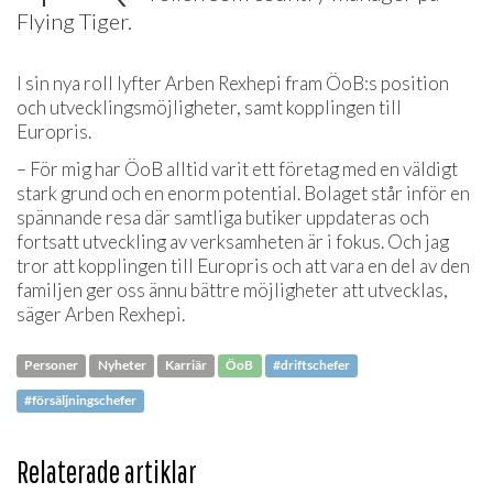
Flying Tiger.
I sin nya roll lyfter Arben Rexhepi fram ÖoB:s position
och utvecklingsmöjligheter, samt kopplingen till
Europris.
– För mig har ÖoB alltid varit ett företag med en väldigt
stark grund och en enorm potential. Bolaget står inför en
spännande resa där samtliga butiker uppdateras och
fortsatt utveckling av verksamheten är i fokus. Och jag
tror att kopplingen till Europris och att vara en del av den
familjen ger oss ännu bättre möjligheter att utvecklas,
säger Arben Rexhepi.
Personer
Nyheter
Karriär
ÖoB
#driftschefer
#försäljningschefer
Relaterade artiklar