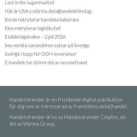
Lost in the supermarket
Här är USA:s största detaljhandelsföretag
Borås rekryterar handelsetablerare
Elon rekryterar logistikchef
Etableringskollen – 2 juli 2026
Sex norska varumärken satsar på Sverige
Sverige i topp för OOH-leveranser
E-handeln tar större del av second hand
Handelstrender är en fristående digital publikation
för dig som är intresserad av framtidens detaljhandel.
Handelstrender drivs av Handelstrender Cmptnc, en
del av Warma Group.