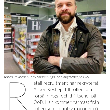
R
Arben Rexhepi blir ny försäljnings- och driftschef på ÖoB.
etail recruitment har rekryterat
Arben Rexhepi till rollen som
försäljnings- och driftschef på
ÖoB. Han kommer närmast från
rollen som country manager på