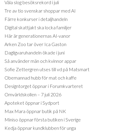
Väla slog besöksrekord i juli
Tre av tio svenskar shoppar med AI
Färre konkurser i detaljhandeln
Digital skattjakt ska locka familjer
Här är generationernas AI-vanor
Arken Zoo tar över Ica Gaston
Dagligvaruhandeln ökade i juni
Så använder män och kvinnor appar
Sofie Zettergren utses till vd på Matsmart
Obemannad hubb för mat och kaffe
Designtorget öppnar i Forumkvarteret
Omvärldskollen – 7 juli 2026
Apoteket öppnar i Sydport
Max Mara öppnar butik på NK
Miniso öppnar första butiken i Sverige
Kedja öppnar kundklubben för unga