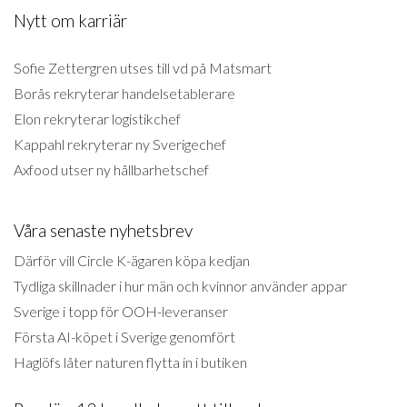
Nytt om karriär
Sofie Zettergren utses till vd på Matsmart
Borås rekryterar handelsetablerare
Elon rekryterar logistikchef
Kappahl rekryterar ny Sverigechef
Axfood utser ny hållbarhetschef
Våra senaste nyhetsbrev
Därför vill Circle K-ägaren köpa kedjan
Tydliga skillnader i hur män och kvinnor använder appar
Sverige i topp för OOH-leveranser
Första AI-köpet i Sverige genomfört
Haglöfs låter naturen flytta in i butiken