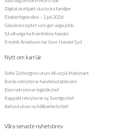
Väla slog besöksrekord i juli
Digital skattjakt ska locka familjer
Etableringskollen – 2 juli 2026
Glasskonceptet som ger unga jobb
Så vill unga ha framtidens handel
Fredrik Arvidsson tar över Handel Syd
Nytt om karriär
Sofie Zettergren utses till vd på Matsmart
Borås rekryterar handelsetablerare
Elon rekryterar logistikchef
Kappahl rekryterar ny Sverigechef
Axfood utser ny hållbarhetschef
Våra senaste nyhetsbrev