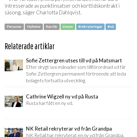
intresserade av punktinsatser och korttidskontrakt i
säsong, säger Charlotta Dahlqvist.
Personer
Nyheter
Karriär
Linum
#rekryteringar
#vd
Relaterade artiklar
Sofie Zettergren utses till vd på Matsmart
Efter drygt sex månader som tillförordnad vd får
Sofie Zettergren permanent förtroende att leda
bolagets fortsatta utveckling.
Cathrine Wigzell ny vd på Rusta
Rusta har fått en ny vd.
NK Retail rekryterar vd från Grandpa
NK Retail har rekryterat en ny vd från Grandpa.