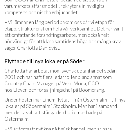
varumärkets affärsmodell, rekrytera in ny digital
kompetens och nischa erbjudandet.
– Vi lämnar en lång period bakom oss där vi etapp för
etapp, strukturerat om hela vår verksamhet. Det har varit
ett omfattande förändringsarbete, men också helt
nödvändigt för att klara samtidens höga och många krav,
säger Charlotta Dahlqvist.
Flyttade till nya lokaler på Söder
Charlotta har arbetat inom svensk detaljhandel sedan
2001 och har haft flera ledarroller bland annat som
Country Chain Manager på Vero Moda, CCO
hos Eleven och försäljningschef på Boomerang.
Under hösten har Linum flyttat – från Östermalm – till nya
lokaler på Södermalm i Stockholm. Man har i samband
med detta valt att stänga den butik man hade på
Östermalm.
– Vi är fortsatt nyfikna på fysisk handel, men är bara