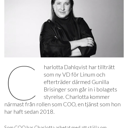
C
harlotta Dahlqvist har tillträtt
som ny VD för Linum och
efterträder därmed Gunilla
Brisinger som går in i bolagets
styrelse. Charlotta kommer
närmast från rollen som COO, en tjänst som hon
har haft sedan 2018.
Som COO har Charlotta arbetat med att ställa om