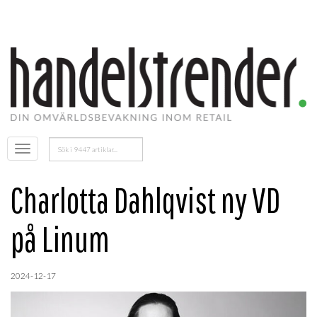
Sök
Öppna
efter:
menyn
Charlotta Dahlqvist ny VD
på Linum
2024-12-17