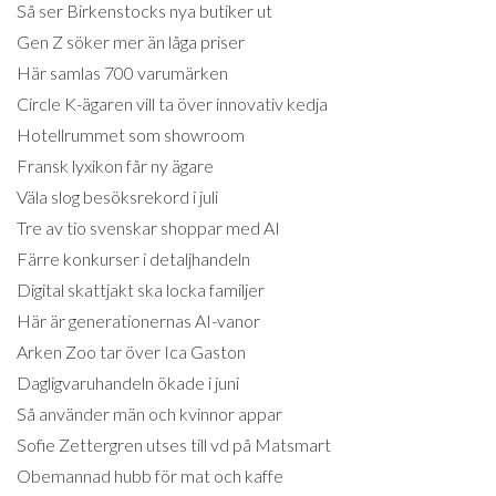
Så ser Birkenstocks nya butiker ut
Gen Z söker mer än låga priser
Här samlas 700 varumärken
Circle K-ägaren vill ta över innovativ kedja
Hotellrummet som showroom
Fransk lyxikon får ny ägare
Väla slog besöksrekord i juli
Tre av tio svenskar shoppar med AI
Färre konkurser i detaljhandeln
Digital skattjakt ska locka familjer
Här är generationernas AI-vanor
Arken Zoo tar över Ica Gaston
Dagligvaruhandeln ökade i juni
Så använder män och kvinnor appar
Sofie Zettergren utses till vd på Matsmart
Obemannad hubb för mat och kaffe