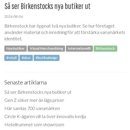
Så ser Birkenstocks nya butiker ut
2026-08-06
Birkenstock har öppnat två nya butiker. Se hur företaget
använder material och inredning för att förstärka varumärkets
identitet.
Nya butiker
Visual Merchandising
Internationellt
Birkenstock
#retail
#skor
#butiksdesign
Senaste artiklarna
Så ser Birkenstocks nya butiker ut
Gen Z söker mer än låga priser
Här samlas 700 varumärken
Circle K-ägaren vill ta över innovativ kedja
Hotellrummet som showroom