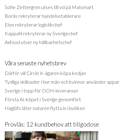
Sofie Zettergren utses till vd på Matsmart
Borås rekryterar handelsetablerare
Elon rekryterar logistikchef
Kappahl rekryterar ny Sverigechef
Axfood utser ny hållbarhetschef
Våra senaste nyhetsbrev
Därför vill Circle K-ägaren köpa kedjan
Tydliga skillnader i hur män och kvinnor använder appar
Sverige i topp för OOH-leveranser
Första AI-köpet i Sverige genomfört
Haglöfs låter naturen flytta in i butiken
Provläs: 12 kundbehov att tillgodose