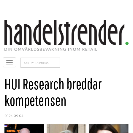
Sök
Öppna
efter:
menyn
HUI Research breddar
kompetensen
2024-09-04