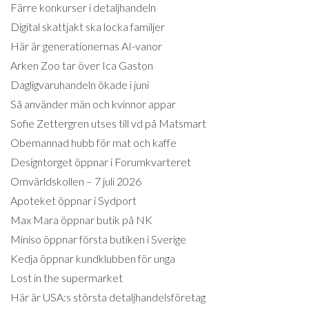
Färre konkurser i detaljhandeln
Digital skattjakt ska locka familjer
Här är generationernas AI-vanor
Arken Zoo tar över Ica Gaston
Dagligvaruhandeln ökade i juni
Så använder män och kvinnor appar
Sofie Zettergren utses till vd på Matsmart
Obemannad hubb för mat och kaffe
Designtorget öppnar i Forumkvarteret
Omvärldskollen – 7 juli 2026
Apoteket öppnar i Sydport
Max Mara öppnar butik på NK
Miniso öppnar första butiken i Sverige
Kedja öppnar kundklubben för unga
Lost in the supermarket
Här är USA:s största detaljhandelsföretag