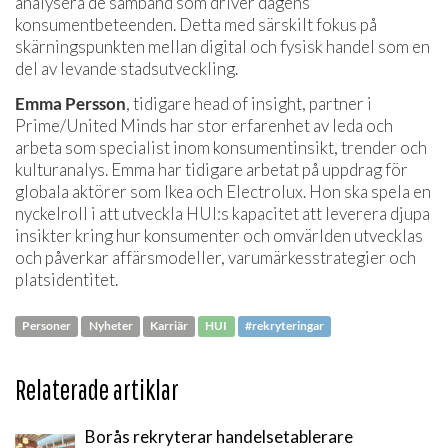
analysera de samband som driver dagens
konsumentbeteenden. Detta med särskilt fokus på
skärningspunkten mellan digital och fysisk handel som en
del av levande stadsutveckling.
Emma Persson
, tidigare head of insight, partner i
Prime/United Minds har stor erfarenhet av leda och
arbeta som specialist inom konsumentinsikt, trender och
kulturanalys. Emma har tidigare arbetat på uppdrag för
globala aktörer som Ikea och Electrolux. Hon ska spela en
nyckelroll i att utveckla HUI:s kapacitet att leverera djupa
insikter kring hur konsumenter och omvärlden utvecklas
och påverkar affärsmodeller, varumärkesstrategier och
platsidentitet.
Personer
Nyheter
Karriär
HUI
#rekryteringar
Relaterade artiklar
Borås rekryterar handelsetablerare