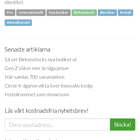
identitet.
Pro
Internationellt
Nya butiker
Birkenstock
#butiker
#retail
#detaljhandel
Senaste artiklarna
Så ser Birkenstocks nya butiker ut
Gen Z söker mer än låga priser
Här samlas 700 varumärken
Circle K-ägaren vill ta över innovativ kedja
Hotellrummet som showroom
Läs vårt kostnadsfria nyhetsbrev!
Skicka!