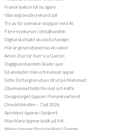
Fransk lyxikon får ny ägare
Väla slog besöksrekord i juli
Tre av tio svenskar shoppar med AI
Färre konkurser i detaljhandeln
Digital skattjakt ska locka familjer
Här är generationernas AI-vanor
Arken Zoo tar över Ica Gaston
Dagligvaruhandeln ökade i juni
Så använder män och kvinnor appar
Sofie Zettergren utses till vd på Matsmart
Obemannad hubb för mat och kaffe
Designtorget öppnar i Forumkvarteret
Omvärldskollen – 7 juli 2026
Apoteket öppnar i Sydport
Max Mara öppnar butik på NK
Miniso öppnar första butiken i Sverige