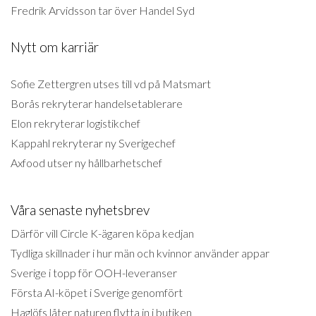
Fredrik Arvidsson tar över Handel Syd
Nytt om karriär
Sofie Zettergren utses till vd på Matsmart
Borås rekryterar handelsetablerare
Elon rekryterar logistikchef
Kappahl rekryterar ny Sverigechef
Axfood utser ny hållbarhetschef
Våra senaste nyhetsbrev
Därför vill Circle K-ägaren köpa kedjan
Tydliga skillnader i hur män och kvinnor använder appar
Sverige i topp för OOH-leveranser
Första AI-köpet i Sverige genomfört
Haglöfs låter naturen flytta in i butiken