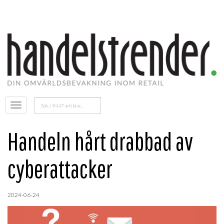
Sök
Öppna
efter:
menyn
Handeln hårt drabbad av
cyberattacker
2024-06-24