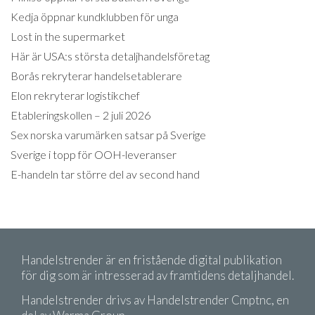
Kedja öppnar kundklubben för unga
Lost in the supermarket
Här är USA:s största detaljhandelsföretag
Borås rekryterar handelsetablerare
Elon rekryterar logistikchef
Etableringskollen – 2 juli 2026
Sex norska varumärken satsar på Sverige
Sverige i topp för OOH-leveranser
E-handeln tar större del av second hand
Handelstrender är en fristående digital publikation
för dig som är intresserad av framtidens detaljhandel.
Handelstrender drivs av Handelstrender Cmptnc, en