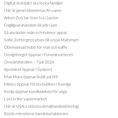
Digital skattjakt ska locka familjer
Här är generationernas AI-vanor
Arken Zoo tar över Ica Gaston
Dagligvaruhandeln ökade i juni
Så använder män och kvinnor appar
Sofie Zettergren utses till vd på Matsmart
Obemannad hubb för mat och kaffe
Designtorget öppnar i Forumkvarteret
Omvärldskollen – 7 juli 2026
Apoteket öppnar i Sydport
Max Mara öppnar butik på NK
Miniso öppnar första butiken i Sverige
Kedja öppnar kundklubben för unga
Lost in the supermarket
Här är USA:s största detaljhandelsföretag
Borås rekryterar handelsetablerare