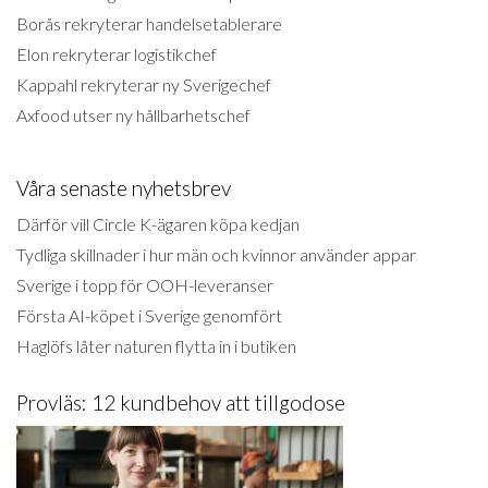
Borås rekryterar handelsetablerare
Elon rekryterar logistikchef
Kappahl rekryterar ny Sverigechef
Axfood utser ny hållbarhetschef
Våra senaste nyhetsbrev
Därför vill Circle K-ägaren köpa kedjan
Tydliga skillnader i hur män och kvinnor använder appar
Sverige i topp för OOH-leveranser
Första AI-köpet i Sverige genomfört
Haglöfs låter naturen flytta in i butiken
Provläs: 12 kundbehov att tillgodose