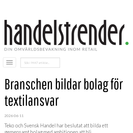
Sök
Öppna
efter:
menyn
Branschen bildar bolag för
textilansvar
2026-06-11
Teko och Svensk Handel har beslutat att bilda ett
gemensamt bolag med ambitionen att bli