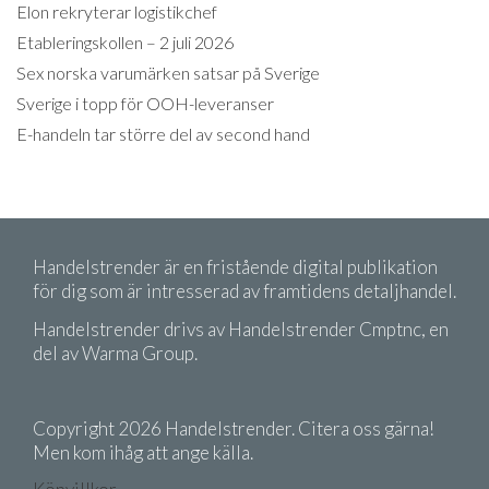
Elon rekryterar logistikchef
Etableringskollen – 2 juli 2026
Sex norska varumärken satsar på Sverige
Sverige i topp för OOH-leveranser
E-handeln tar större del av second hand
Handelstrender är en fristående digital publikation
för dig som är intresserad av framtidens detaljhandel.
Handelstrender drivs av Handelstrender Cmptnc, en
del av Warma Group.
Copyright 2026 Handelstrender. Citera oss gärna!
Men kom ihåg att ange källa.