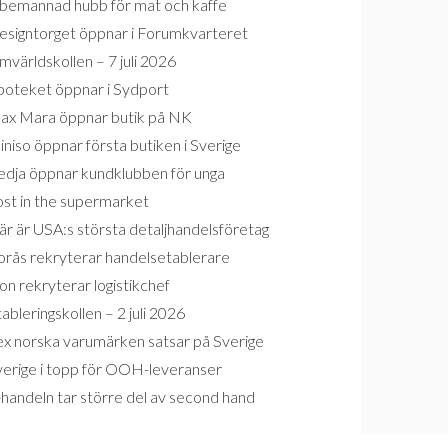
bemannad hubb för mat och kaffe
esigntorget öppnar i Forumkvarteret
världskollen – 7 juli 2026
poteket öppnar i Sydport
ax Mara öppnar butik på NK
niso öppnar första butiken i Sverige
edja öppnar kundklubben för unga
ost in the supermarket
r är USA:s största detaljhandelsföretag
orås rekryterar handelsetablerare
on rekryterar logistikchef
ableringskollen – 2 juli 2026
ex norska varumärken satsar på Sverige
verige i topp för OOH-leveranser
handeln tar större del av second hand