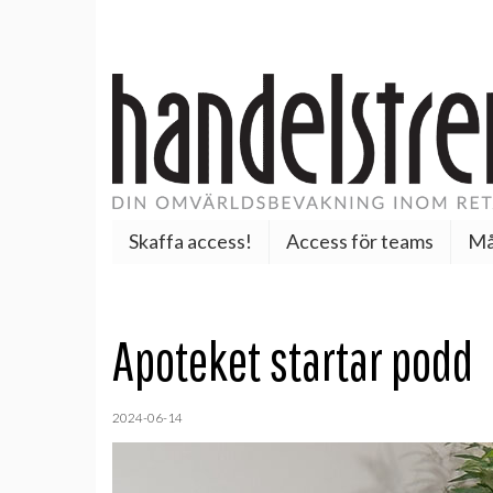
Skaffa access!
Access för teams
Må
Apoteket startar podd
2024-06-14