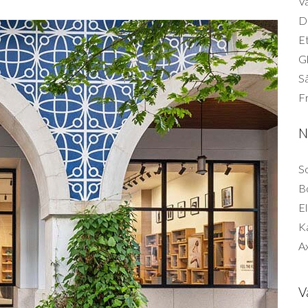
Vä
Di
Et
G
Så
F
N
So
B
El
K
Ax
V