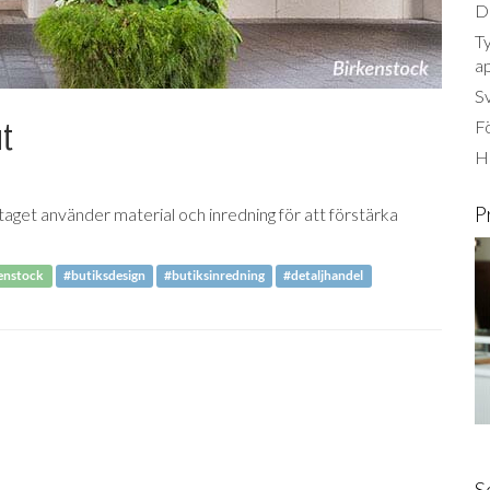
Dä
Ty
a
S
ut
Fö
Ha
P
taget använder material och inredning för att förstärka
enstock
#butiksdesign
#butiksinredning
#detaljhandel
S