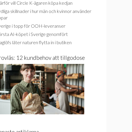
rför vill Circle K-ägaren köpa kedjan
dliga skillnader i hur män och kvinnor använder
ppar
verige i topp för OOH-leveranser
rsta AI-köpet i Sverige genomfört
glöfs låter naturen flytta in i butiken
rovläs: 12 kundbehov att tillgodose
enaste artiklarna