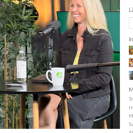
L
I
M
Tr
H
Mi
S
AI