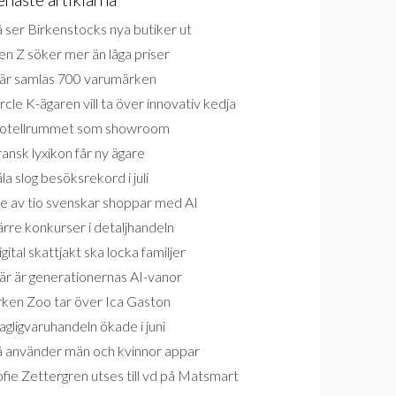
 ser Birkenstocks nya butiker ut
n Z söker mer än låga priser
är samlas 700 varumärken
rcle K-ägaren vill ta över innovativ kedja
otellrummet som showroom
ansk lyxikon får ny ägare
la slog besöksrekord i juli
e av tio svenskar shoppar med AI
rre konkurser i detaljhandeln
gital skattjakt ska locka familjer
är är generationernas AI-vanor
rken Zoo tar över Ica Gaston
gligvaruhandeln ökade i juni
å använder män och kvinnor appar
fie Zettergren utses till vd på Matsmart