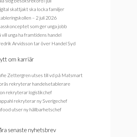
la slog besöksrekord i juli
gital skattjakt ska locka familjer
ableringskollen – 2 juli 2026
lasskonceptet som ger unga jobb
 vill unga ha framtidens handel
redrik Arvidsson tar över Handel Syd
ytt om karriär
fie Zettergren utses till vd på Matsmart
orås rekryterar handelsetablerare
on rekryterar logistikchef
appahl rekryterar ny Sverigechef
food utser ny hållbarhetschef
åra senaste nyhetsbrev