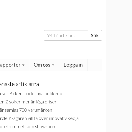
Sök
Sök
efter:
apporter
Om oss
Logga in
enaste artiklarna
 ser Birkenstocks nya butiker ut
n Z söker mer än låga priser
är samlas 700 varumärken
rcle K-ägaren vill ta över innovativ kedja
otellrummet som showroom