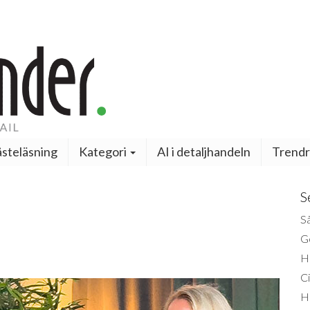
steläsning
Kategori
AI i detaljhandeln
Trendr
S
Så
Ge
H
Ci
H