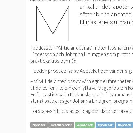
M
an kallar det ”apotek
sätter bland annat f
klimakteriets utmani
I podcasten ”Alltid är det nåt” möter lyssnare
Lindersson och Johanna Holmgren som pratar om 
praktiska tips och råd.
Podden produceras av Apoteket och vänder sig ti
– Vi vill dela med oss av våra egna erfarenheter 
alldeles för lite om och lyfta vardagsproblem ko
en fantastisk källa till kunskap och tillsammans
att må bättre, säger Johanna Lindgren, program
Första avsnittet släpps i dag och därefter produc
Nyheter
Retailtrender
Apoteket
#podcast
#apotek