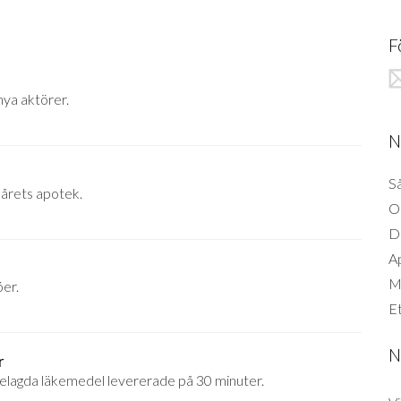
F
nya aktörer.
N
Så
l årets apotek.
O
D
A
Mi
öer.
Et
N
r
tbelagda läkemedel levererade på 30 minuter.