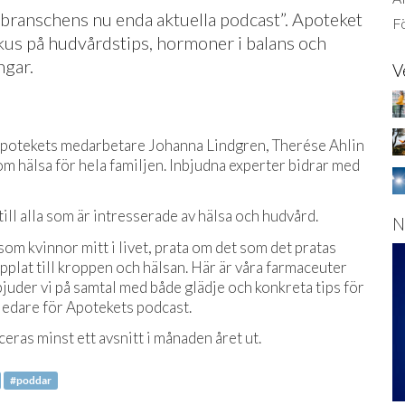
sbranschens nu enda aktuella podcast”. Apoteket
Fö
okus på hudvårdstips, hormoner i balans och
ngar.
V
n Apotekets medarbetare Johanna Lindgren, Therése Ahlin
hälsa för hela familjen. Inbjudna experter bidrar med
ll alla som är intresserade av hälsa och hudvård.
N
som kvinnor mitt i livet, prata om det som det pratas
pplat till kroppen och hälsan. Här är våra farmaceuter
 bjuder vi på samtal med både glädje och konkreta tips för
ledare för Apotekets podcast.
eras minst ett avsnitt i månaden året ut.
#poddar