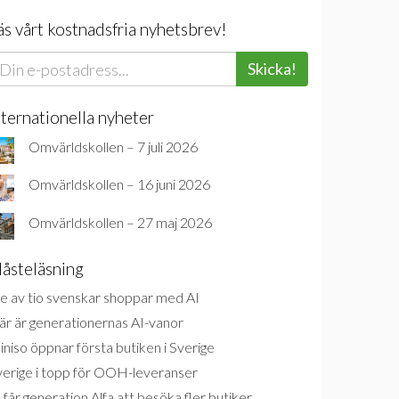
äs vårt kostnadsfria nyhetsbrev!
Skicka!
nternationella nyheter
Omvärldskollen – 7 juli 2026
Omvärldskollen – 16 juni 2026
Omvärldskollen – 27 maj 2026
åsteläsning
e av tio svenskar shoppar med AI
är är generationernas AI-vanor
niso öppnar första butiken i Sverige
verige i topp för OOH-leveranser
 får generation Alfa att besöka fler butiker