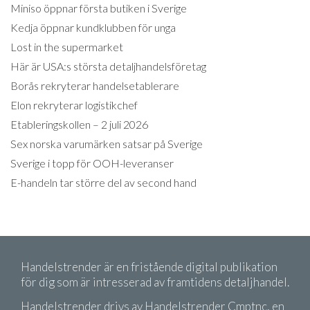
Miniso öppnar första butiken i Sverige
Kedja öppnar kundklubben för unga
Lost in the supermarket
Här är USA:s största detaljhandelsföretag
Borås rekryterar handelsetablerare
Elon rekryterar logistikchef
Etableringskollen – 2 juli 2026
Sex norska varumärken satsar på Sverige
Sverige i topp för OOH-leveranser
E-handeln tar större del av second hand
Handelstrender är en fristående digital publikation
för dig som är intresserad av framtidens detaljhandel.
Handelstrender drivs av Handelstrender Cmptnc, en