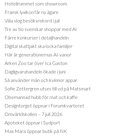
Hotellrummet som showroom
Fransk lyxikon får ny ägare
Väla slog besöksrekord i juli
Tre av tio svenskar shoppar med AI
Färre konkurser i detaljhandeln
Digital skattjakt ska locka familjer
Här är generationernas AI-vanor
Arken Zoo tar över Ica Gaston
Dagligvaruhandeln ökade i juni
Så använder män och kvinnor appar
Sofie Zettergren utses till vd på Matsmart
Obemannad hubb för mat och kaffe
Designtorget öppnar i Forumkvarteret
Omvärldskollen – 7 juli 2026
Apoteket öppnar i Sydport
Max Mara öppnar butik på NK