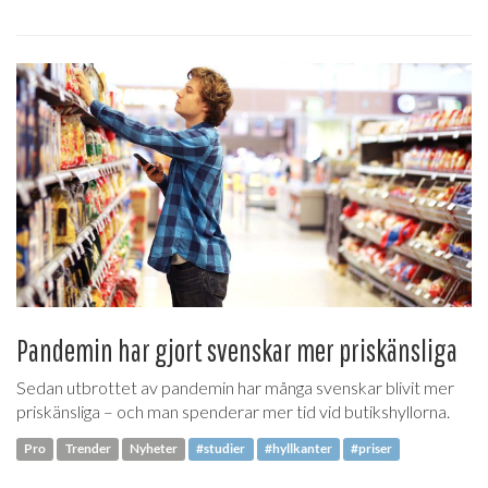
Pandemin har gjort svenskar mer priskänsliga
Sedan utbrottet av pandemin har många svenskar blivit mer
priskänsliga – och man spenderar mer tid vid butikshyllorna.
Pro
Trender
Nyheter
#studier
#hyllkanter
#priser