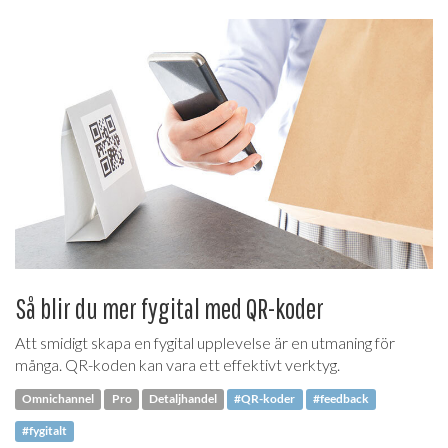
Så blir du mer fygital med QR-koder
Att smidigt skapa en fygital upplevelse är en utmaning för
många. QR-koden kan vara ett effektivt verktyg.
Omnichannel
Pro
Detaljhandel
#QR-koder
#feedback
#fygitalt