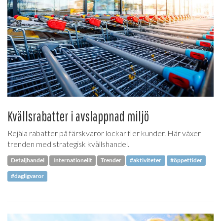
Kvällsrabatter i avslappnad miljö
Rejäla rabatter på färskvaror lockar fler kunder. Här växer
trenden med strategisk kvällshandel.
Detaljhandel
Internationellt
Trender
#aktiviteter
#öppettider
#dagligvaror