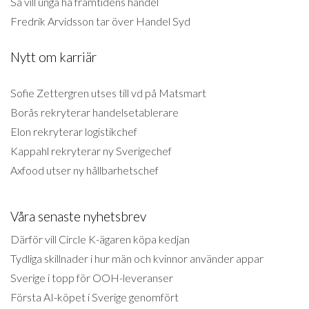
Så vill unga ha framtidens handel
Fredrik Arvidsson tar över Handel Syd
Nytt om karriär
Sofie Zettergren utses till vd på Matsmart
Borås rekryterar handelsetablerare
Elon rekryterar logistikchef
Kappahl rekryterar ny Sverigechef
Axfood utser ny hållbarhetschef
Våra senaste nyhetsbrev
Därför vill Circle K-ägaren köpa kedjan
Tydliga skillnader i hur män och kvinnor använder appar
Sverige i topp för OOH-leveranser
Första AI-köpet i Sverige genomfört