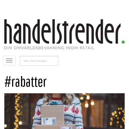
Sök
Öppna
efter:
menyn
#rabatter