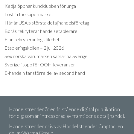
Kedja öppnar kundklubben för unga
Lost in the supermarket
Här är USA:s största detaljhandelsföretag
Borås rekryterar handelsetablerare
Elon rekryterar logistikchef
Etableringskollen – 2 juli 2026
Sex norska varumärken satsar på Sverige
Sverige i topp för OOH-leveranser
E-handeln tar större del av second hand
Handelstrender är en fristående digital publikation
för dig som är intresserad av framtidens detaljhandel.
Handelstrender drivs av Handelstrender Cmptnc, en
del av Warma Group.