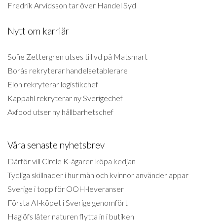
Fredrik Arvidsson tar över Handel Syd
Nytt om karriär
Sofie Zettergren utses till vd på Matsmart
Borås rekryterar handelsetablerare
Elon rekryterar logistikchef
Kappahl rekryterar ny Sverigechef
Axfood utser ny hållbarhetschef
Våra senaste nyhetsbrev
Därför vill Circle K-ägaren köpa kedjan
Tydliga skillnader i hur män och kvinnor använder appar
Sverige i topp för OOH-leveranser
Första AI-köpet i Sverige genomfört
Haglöfs låter naturen flytta in i butiken