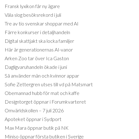
Fransk lyxikon får ny ägare
Väla slog besöksrekord i juli
Tre av tio svenskar shoppar med AI
Färre konkurser i detaljhandeln
Digital skattjakt ska locka familjer
Här är generationernas AI-vanor
Arken Zoo tar över Ica Gaston
Dagligvaruhandeln ökade i juni
Så använder män och kvinnor appar
Sofie Zettergren utses till vd på Matsmart
Obemannad hubb för mat och kaffe
Designtorget öppnar i Forumkvarteret
Omvärldskollen – 7 juli 2026
Apoteket öppnar i Sydport
Max Mara öppnar butik på NK
Miniso öppnar första butiken i Sverige