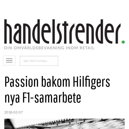
Sök
Öppna
efter:
menyn
Passion bakom Hilfigers
nya F1-samarbete
2018-02-07