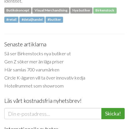
identitet.
Butikskoncept
Visual Merchandising
Nya butiker
Birkenstock
#retail
#detaljhandel
#butiker
Senaste artiklarna
Så ser Birkenstocks nya butiker ut
Gen Z söker mer än låga priser
Här samlas 700 varumärken
Circle K-ägaren vill ta över innovativ kedja
Hotellrummet som showroom
Läs vårt kostnadsfria nyhetsbrev!
Skicka!