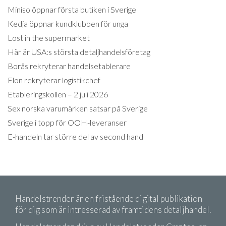
Miniso öppnar första butiken i Sverige
Kedja öppnar kundklubben för unga
Lost in the supermarket
Här är USA:s största detaljhandelsföretag
Borås rekryterar handelsetablerare
Elon rekryterar logistikchef
Etableringskollen – 2 juli 2026
Sex norska varumärken satsar på Sverige
Sverige i topp för OOH-leveranser
E-handeln tar större del av second hand
Handelstrender är en fristående digital publikation
för dig som är intresserad av framtidens detaljhandel.