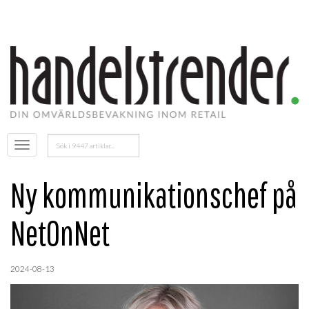
Sök
Öppna
efter:
menyn
Ny kommunikationschef på
NetOnNet
2024-08-13