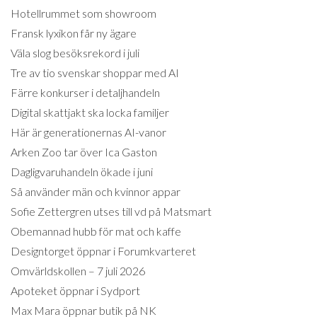
Hotellrummet som showroom
Fransk lyxikon får ny ägare
Väla slog besöksrekord i juli
Tre av tio svenskar shoppar med AI
Färre konkurser i detaljhandeln
Digital skattjakt ska locka familjer
Här är generationernas AI-vanor
Arken Zoo tar över Ica Gaston
Dagligvaruhandeln ökade i juni
Så använder män och kvinnor appar
Sofie Zettergren utses till vd på Matsmart
Obemannad hubb för mat och kaffe
Designtorget öppnar i Forumkvarteret
Omvärldskollen – 7 juli 2026
Apoteket öppnar i Sydport
Max Mara öppnar butik på NK