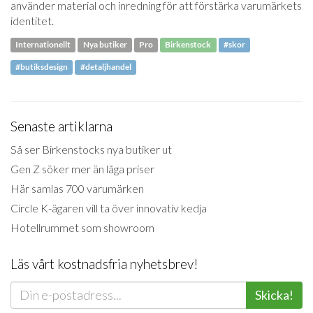
använder material och inredning för att förstärka varumärkets
identitet.
Internationellt
Nya butiker
Pro
Birkenstock
#skor
#butiksdesign
#detaljhandel
Senaste artiklarna
Så ser Birkenstocks nya butiker ut
Gen Z söker mer än låga priser
Här samlas 700 varumärken
Circle K-ägaren vill ta över innovativ kedja
Hotellrummet som showroom
Läs vårt kostnadsfria nyhetsbrev!
Skicka!