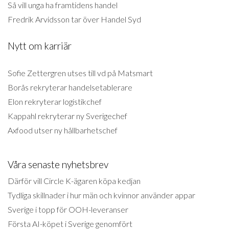
Så vill unga ha framtidens handel
Fredrik Arvidsson tar över Handel Syd
Nytt om karriär
Sofie Zettergren utses till vd på Matsmart
Borås rekryterar handelsetablerare
Elon rekryterar logistikchef
Kappahl rekryterar ny Sverigechef
Axfood utser ny hållbarhetschef
Våra senaste nyhetsbrev
Därför vill Circle K-ägaren köpa kedjan
Tydliga skillnader i hur män och kvinnor använder appar
Sverige i topp för OOH-leveranser
Första AI-köpet i Sverige genomfört