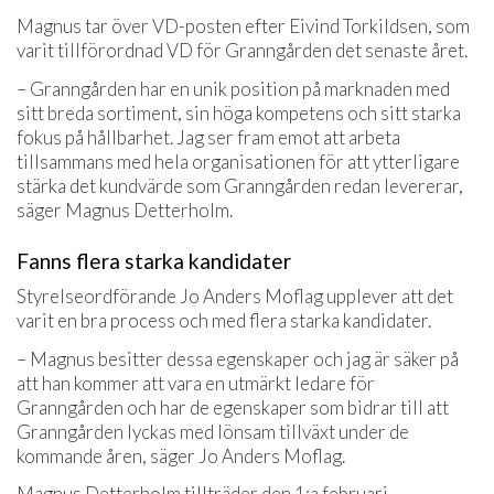
Magnus tar över VD-posten efter Eivind Torkildsen, som
varit tillförordnad VD för Granngården det senaste året.
– Granngården har en unik position på marknaden med
sitt breda sortiment, sin höga kompetens och sitt starka
fokus på hållbarhet. Jag ser fram emot att arbeta
tillsammans med hela organisationen för att ytterligare
stärka det kundvärde som Granngården redan levererar,
säger Magnus Detterholm.
Fanns flera starka kandidater
Styrelseordförande Jo Anders Moflag upplever att det
varit en bra process och med flera starka kandidater.
– Magnus besitter dessa egenskaper och jag är säker på
att han kommer att vara en utmärkt ledare för
Granngården och har de egenskaper som bidrar till att
Granngården lyckas med lönsam tillväxt under de
kommande åren, säger Jo Anders Moflag.
Magnus Detterholm tillträder den 1:a februari.