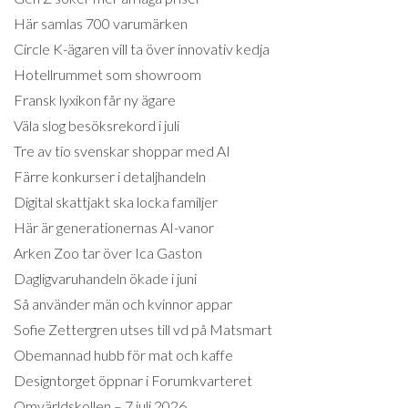
Här samlas 700 varumärken
Circle K-ägaren vill ta över innovativ kedja
Hotellrummet som showroom
Fransk lyxikon får ny ägare
Väla slog besöksrekord i juli
Tre av tio svenskar shoppar med AI
Färre konkurser i detaljhandeln
Digital skattjakt ska locka familjer
Här är generationernas AI-vanor
Arken Zoo tar över Ica Gaston
Dagligvaruhandeln ökade i juni
Så använder män och kvinnor appar
Sofie Zettergren utses till vd på Matsmart
Obemannad hubb för mat och kaffe
Designtorget öppnar i Forumkvarteret
Omvärldskollen – 7 juli 2026