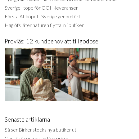
Sverige i topp för OOH-leveranser
Första AI-köpet i Sverige genomfört
Haglöfs låter naturen flytta in i butiken
Provläs: 12 kundbehov att tillgodose
Senaste artiklarna
Så ser Birkenstocks nya butiker ut
Gen Z söker mer än låga priser