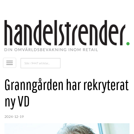
Sök
Öppna
efter:
menyn
Granngården har rekryterat
ny VD
2024-12-19