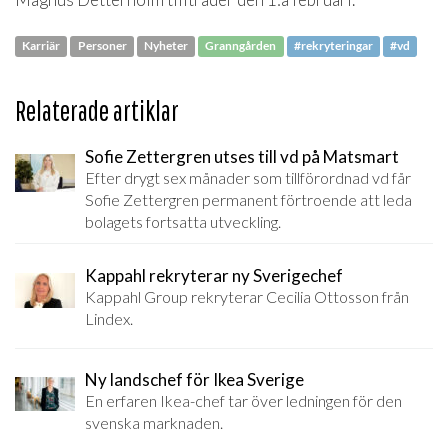
Karriär
Personer
Nyheter
Granngården
#rekryteringar
#vd
Relaterade artiklar
Sofie Zettergren utses till vd på Matsmart
Efter drygt sex månader som tillförordnad vd får
Sofie Zettergren permanent förtroende att leda
bolagets fortsatta utveckling.
Kappahl rekryterar ny Sverigechef
Kappahl Group rekryterar Cecilia Ottosson från
Lindex.
Ny landschef för Ikea Sverige
En erfaren Ikea-chef tar över ledningen för den
svenska marknaden.