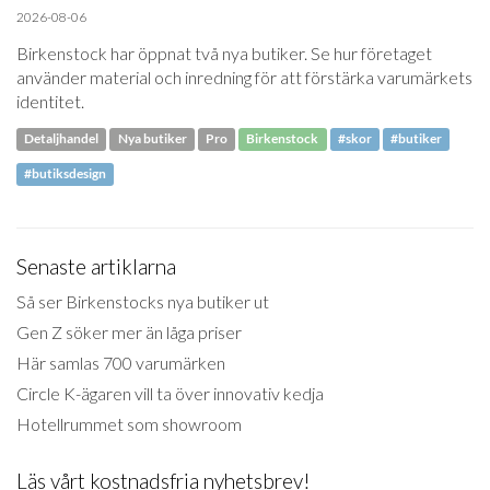
2026-08-06
Birkenstock har öppnat två nya butiker. Se hur företaget
använder material och inredning för att förstärka varumärkets
identitet.
Detaljhandel
Nya butiker
Pro
Birkenstock
#skor
#butiker
#butiksdesign
Senaste artiklarna
Så ser Birkenstocks nya butiker ut
Gen Z söker mer än låga priser
Här samlas 700 varumärken
Circle K-ägaren vill ta över innovativ kedja
Hotellrummet som showroom
Läs vårt kostnadsfria nyhetsbrev!