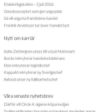
Etableringskollen – 2 juli 2026
Glasskonceptet som ger unga jobb
Så vill unga ha framtidens handel
Fredrik Arvidsson tar över Handel Syd
Nytt om karriär
Sofie Zettergren utses till vd på Matsmart
Borås rekryterar handelsetablerare
Elon rekryterar logistikchef
Kappahl rekryterar ny Sverigechef
Axfood utser ny hållbarhetschef
Våra senaste nyhetsbrev
Därför vill Circle K-ägaren köpa kedjan
Tydliga skillnader i hur män och kvinnor använder appar