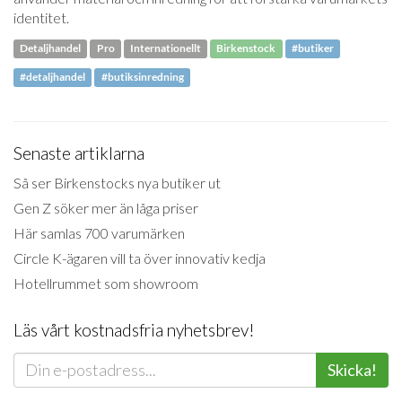
identitet.
Detaljhandel
Pro
Internationellt
Birkenstock
#butiker
#detaljhandel
#butiksinredning
Senaste artiklarna
Så ser Birkenstocks nya butiker ut
Gen Z söker mer än låga priser
Här samlas 700 varumärken
Circle K-ägaren vill ta över innovativ kedja
Hotellrummet som showroom
Läs vårt kostnadsfria nyhetsbrev!
Skicka!