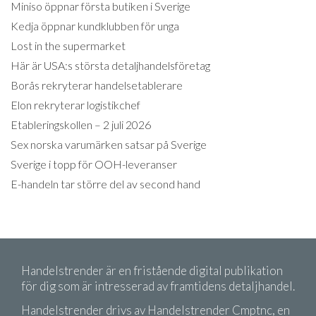
Miniso öppnar första butiken i Sverige
Kedja öppnar kundklubben för unga
Lost in the supermarket
Här är USA:s största detaljhandelsföretag
Borås rekryterar handelsetablerare
Elon rekryterar logistikchef
Etableringskollen – 2 juli 2026
Sex norska varumärken satsar på Sverige
Sverige i topp för OOH-leveranser
E-handeln tar större del av second hand
Handelstrender är en fristående digital publikation
för dig som är intresserad av framtidens detaljhandel.
Handelstrender drivs av Handelstrender Cmptnc, en