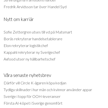
Fredrik Arvidsson tar över Handel Syd
Nytt om karriär
Sofie Zettergren utses till vd på Matsmart
Borås rekryterar handelsetablerare
Elon rekryterar logistikchef
Kappahl rekryterar ny Sverigechef
Axfood utser ny hållbarhetschef
Våra senaste nyhetsbrev
Därför vill Circle K-ägaren köpa kedjan
Tydliga skillnader i hur män och kvinnor använder appar
Sverige i topp för OOH-leveranser
Första AI-köpet i Sverige genomfört