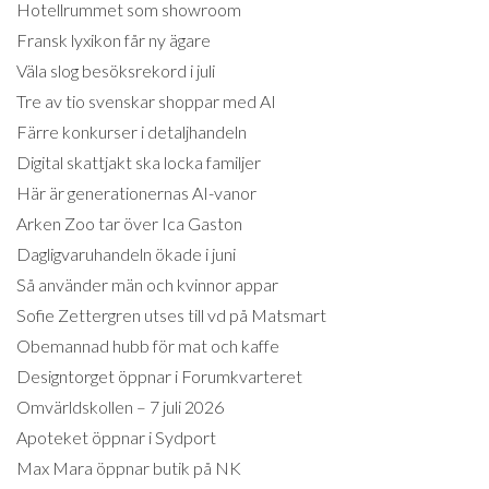
Hotellrummet som showroom
Fransk lyxikon får ny ägare
Väla slog besöksrekord i juli
Tre av tio svenskar shoppar med AI
Färre konkurser i detaljhandeln
Digital skattjakt ska locka familjer
Här är generationernas AI-vanor
Arken Zoo tar över Ica Gaston
Dagligvaruhandeln ökade i juni
Så använder män och kvinnor appar
Sofie Zettergren utses till vd på Matsmart
Obemannad hubb för mat och kaffe
Designtorget öppnar i Forumkvarteret
Omvärldskollen – 7 juli 2026
Apoteket öppnar i Sydport
Max Mara öppnar butik på NK