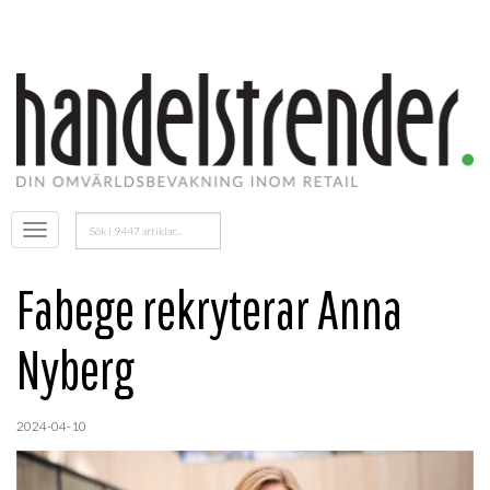
Sök
Öppna
efter:
menyn
Fabege rekryterar Anna
Nyberg
2024-04-10