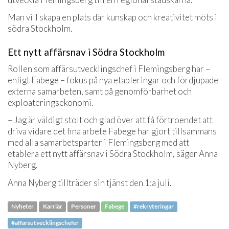
Man vill skapa en plats där kunskap och kreativitet möts i
södra Stockholm.
Ett nytt affärsnav i Södra Stockholm
Rollen som affärsutvecklingschef i Flemingsberg har –
enligt Fabege – fokus på nya etableringar och fördjupade
externa samarbeten, samt på genomförbarhet och
exploateringsekonomi.
– Jag är väldigt stolt och glad över att få förtroendet att
driva vidare det fina arbete Fabege har gjort tillsammans
med alla samarbetsparter i Flemingsberg med att
etablera ett nytt affärsnav i Södra Stockholm, säger Anna
Nyberg.
Anna Nyberg tillträder sin tjänst den 1:a juli.
Nyheter
Karriär
Personer
Fabege
#rekryteringar
#affärsutvecklingschefer