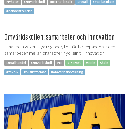
Nyheter
Omvärldskoll
Internationellt
#retail
#marketplace
#handelstrender
Omvärldskollen: samarbeten och innovation
E-handeln växer i nya regioner, techjättar expanderar och
samarbeten mellan branscher nyckeln till innovation.
Detaljhandel
Omvärldskoll
Pro
7-Eleven
Apple
Shein
#teknik
#butiksformat
#omvärldsbevakning