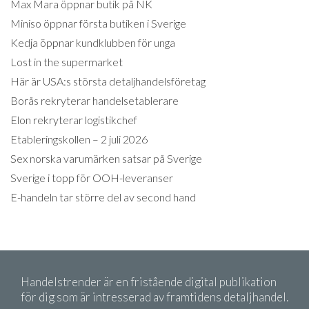
Max Mara öppnar butik på NK
Miniso öppnar första butiken i Sverige
Kedja öppnar kundklubben för unga
Lost in the supermarket
Här är USA:s största detaljhandelsföretag
Borås rekryterar handelsetablerare
Elon rekryterar logistikchef
Etableringskollen – 2 juli 2026
Sex norska varumärken satsar på Sverige
Sverige i topp för OOH-leveranser
E-handeln tar större del av second hand
Handelstrender är en fristående digital publikation
för dig som är intresserad av framtidens detaljhandel.