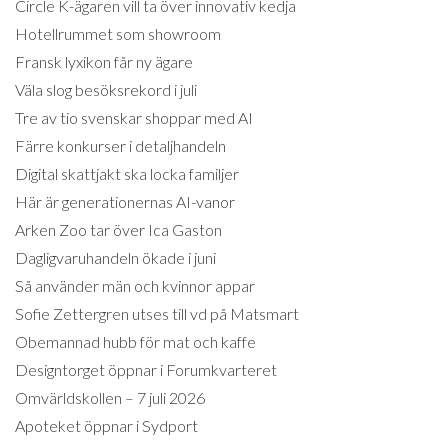
Circle K-ägaren vill ta över innovativ kedja
Hotellrummet som showroom
Fransk lyxikon får ny ägare
Väla slog besöksrekord i juli
Tre av tio svenskar shoppar med AI
Färre konkurser i detaljhandeln
Digital skattjakt ska locka familjer
Här är generationernas AI-vanor
Arken Zoo tar över Ica Gaston
Dagligvaruhandeln ökade i juni
Så använder män och kvinnor appar
Sofie Zettergren utses till vd på Matsmart
Obemannad hubb för mat och kaffe
Designtorget öppnar i Forumkvarteret
Omvärldskollen – 7 juli 2026
Apoteket öppnar i Sydport