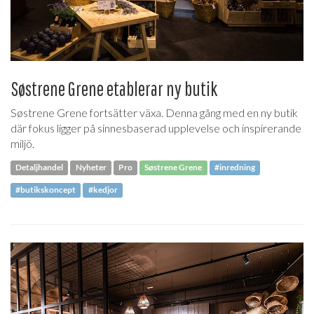
Søstrene Grene etablerar ny butik
Søstrene Grene fortsätter växa. Denna gång med en ny butik
där fokus ligger på sinnesbaserad upplevelse och inspirerande
miljö.
Detaljhandel
Nyheter
Pro
Søstrene Grene
#inredning
#butikskoncept
#kedjor