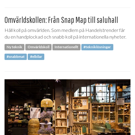
Omvärldskollen: Från Snap Map till saluhall
Håll koll på omvärlden. Som medlem på Handelstrender får
du en handplockad och snabb koll på internationella nyheter.
Ny teknik
Omvärldskoll
Internationellt
#tekniklösningar
#snabbmat
#elbilar