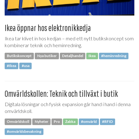
Ikea öppnar hos elektronikkedja
Ikea tar klivet in hos kedjan – med ett nytt butikskoncept som
kombinerar teknik och heminredning.
Butikskoncept
Nya butiker
Detaljhandel
Ikea
#heminredning
#Ikea
#usa
Omvärldskollen: Teknik och tillväxt i butik
Digitala lösningar och fysisk expansion går hand i hand i denna
omvärldskoll.
Omvärldskoll
Nyheter
Pro
Żabka
#omvärld
#RFID
#omvärldsbevakning