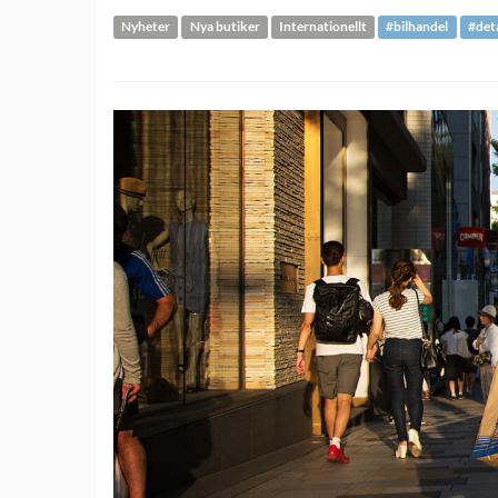
Nyheter
Nya butiker
Internationellt
#bilhandel
#det