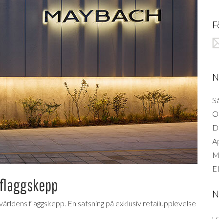
F
N
Så
O
D
A
Mi
Et
 flaggskepp
N
världens flaggskepp. En satsning på exklusiv retailupplevelse