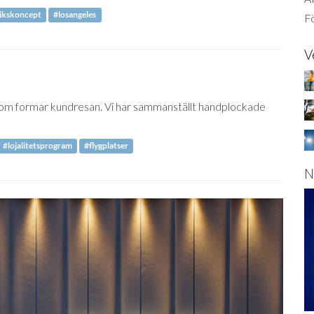
ikskoncept
#losangeles
Fö
V
 som formar kundresan. Vi har sammanställt handplockade
#lojalitetsprogram
#flygplatser
N