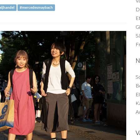
Vä
aljhandel
#mercedesmaybach
Di
Et
G
Så
F
N
So
B
El
K
Ax
V