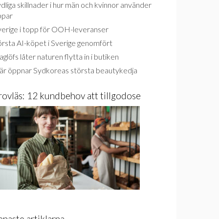
dliga skillnader i hur män och kvinnor använder
ppar
verige i topp för OOH-leveranser
rsta AI-köpet i Sverige genomfört
glöfs låter naturen flytta in i butiken
är öppnar Sydkoreas största beautykedja
rovläs: 12 kundbehov att tillgodose
enaste artiklarna