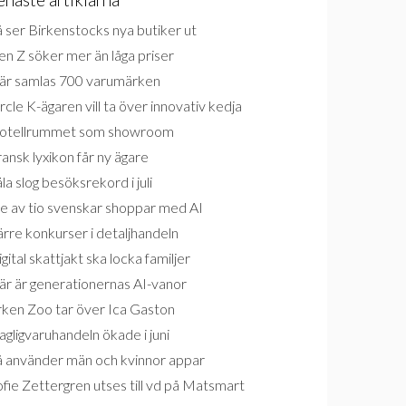
 ser Birkenstocks nya butiker ut
n Z söker mer än låga priser
är samlas 700 varumärken
rcle K-ägaren vill ta över innovativ kedja
otellrummet som showroom
ansk lyxikon får ny ägare
la slog besöksrekord i juli
e av tio svenskar shoppar med AI
rre konkurser i detaljhandeln
gital skattjakt ska locka familjer
är är generationernas AI-vanor
rken Zoo tar över Ica Gaston
gligvaruhandeln ökade i juni
å använder män och kvinnor appar
fie Zettergren utses till vd på Matsmart