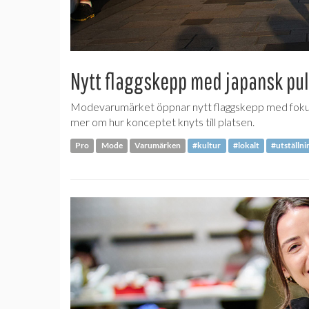
Nytt flaggskepp med japansk pu
Modevarumärket öppnar nytt flaggskepp med fokus p
mer om hur konceptet knyts till platsen.
Pro
Mode
Varumärken
#kultur
#lokalt
#utställni