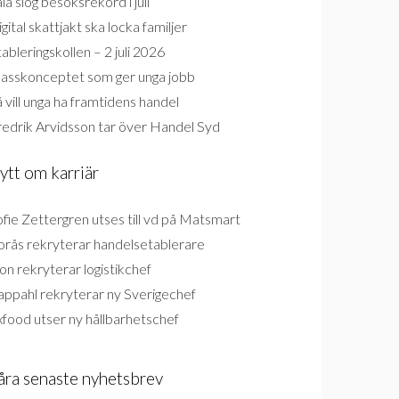
la slog besöksrekord i juli
gital skattjakt ska locka familjer
ableringskollen – 2 juli 2026
lasskonceptet som ger unga jobb
 vill unga ha framtidens handel
redrik Arvidsson tar över Handel Syd
ytt om karriär
fie Zettergren utses till vd på Matsmart
orås rekryterar handelsetablerare
on rekryterar logistikchef
appahl rekryterar ny Sverigechef
food utser ny hållbarhetschef
åra senaste nyhetsbrev