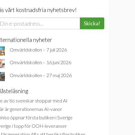
äs vårt kostnadsfria nyhetsbrev!
Skicka!
nternationella nyheter
Omvärldskollen – 7 juli 2026
Omvärldskollen – 16 juni 2026
Omvärldskollen – 27 maj 2026
åsteläsning
e av tio svenskar shoppar med AI
är är generationernas AI-vanor
niso öppnar första butiken i Sverige
verige i topp för OOH-leveranser
 får generation Alfa att besöka fler butiker