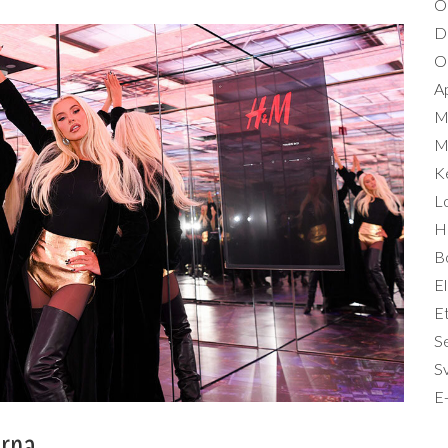
O
D
Om
A
M
Mi
K
L
Hä
B
El
Et
S
S
E-
ärna