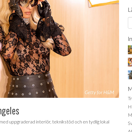
L
I
M
Tr
H
ngeles
Mi
ed uppgraderad interiör, teknikstöd och en tydlig lokal
S
AI