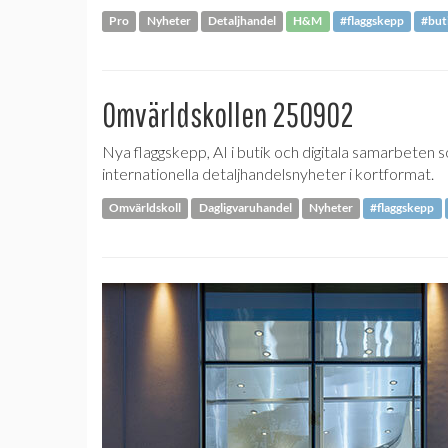
Pro
Nyheter
Detaljhandel
H&M
#flaggskepp
#but
Omvärldskollen 250902
Nya flaggskepp, AI i butik och digitala samarbeten
internationella detaljhandelsnyheter i kortformat.
Omvärldskoll
Dagligvaruhandel
Nyheter
#flaggskepp