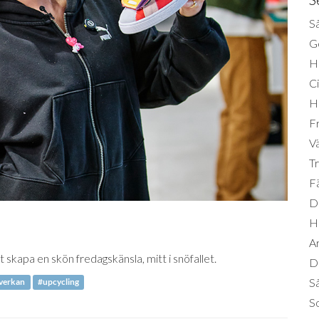
Så
Ge
H
Ci
H
Fr
Vä
Tr
Fä
Di
H
A
tt skapa en skön fredagskänsla, mitt i snöfallet.
Da
S
verkan
#upcycling
So