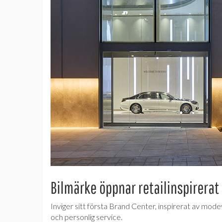
Bilmärke öppnar retailinspirerat
Inviger sitt första Brand Center, inspirerat av mode
och personlig service.