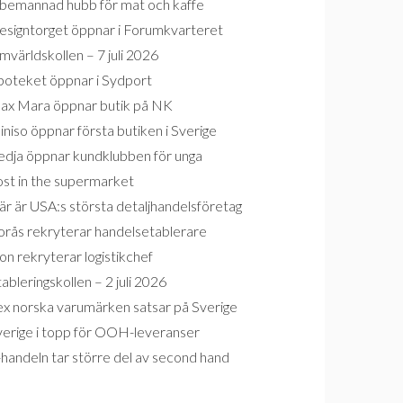
bemannad hubb för mat och kaffe
esigntorget öppnar i Forumkvarteret
världskollen – 7 juli 2026
poteket öppnar i Sydport
ax Mara öppnar butik på NK
niso öppnar första butiken i Sverige
edja öppnar kundklubben för unga
ost in the supermarket
r är USA:s största detaljhandelsföretag
orås rekryterar handelsetablerare
on rekryterar logistikchef
ableringskollen – 2 juli 2026
ex norska varumärken satsar på Sverige
verige i topp för OOH-leveranser
handeln tar större del av second hand