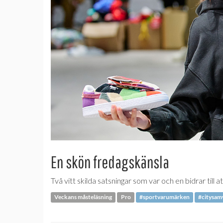
En skön fredagskänsla
Två vitt skilda satsningar som var och en bidrar till a
Veckans måsteläsning
Pro
#sportvarumärken
#citysam