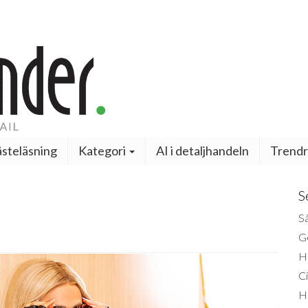
steläsning
Kategori
AI i detaljhandeln
Trendr
S
Så
Ge
H
Ci
H