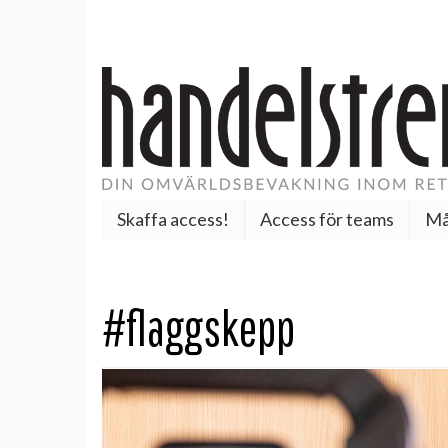
Skaffa access!
Access för teams
Må
#flaggskepp