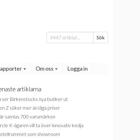
Sök
Sök
efter:
apporter
Om oss
Logga in
enaste artiklarna
 ser Birkenstocks nya butiker ut
n Z söker mer än låga priser
är samlas 700 varumärken
rcle K-ägaren vill ta över innovativ kedja
otellrummet som showroom