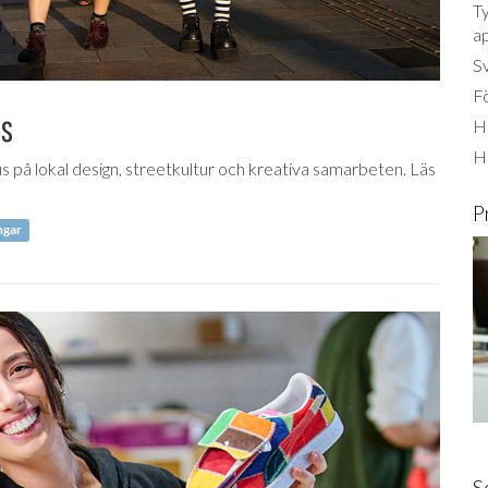
Ty
a
S
Fö
ls
Ha
H
å lokal design, streetkultur och kreativa samarbeten. Läs
P
ngar
S