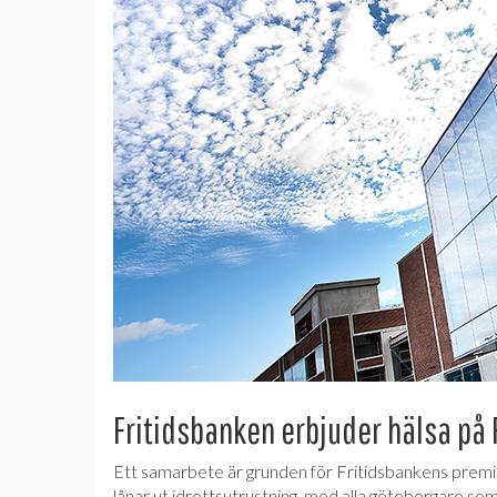
Fritidsbanken erbjuder hälsa på 
Ett samarbete är grunden för Fritidsbankens premiä
lånar ut idrottsutrustning, med alla göteborgare so