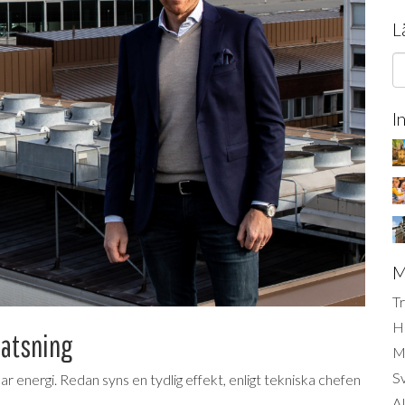
L
I
M
Tr
H
satsning
Mi
S
ar energi. Redan syns en tydlig effekt, enligt tekniska chefen
AI