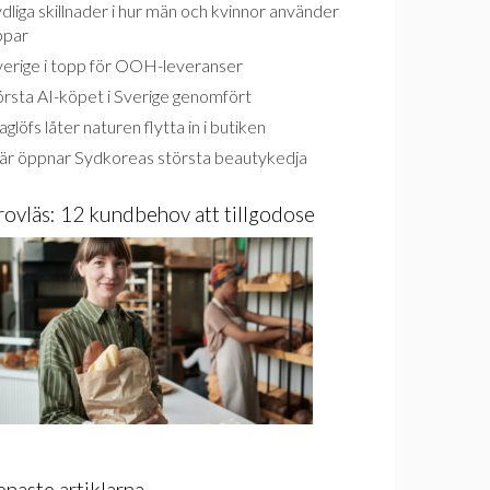
dliga skillnader i hur män och kvinnor använder
ppar
verige i topp för OOH-leveranser
rsta AI-köpet i Sverige genomfört
glöfs låter naturen flytta in i butiken
är öppnar Sydkoreas största beautykedja
rovläs: 12 kundbehov att tillgodose
enaste artiklarna