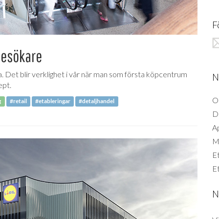
F
besökare
a. Det blir verklighet i vår när man som första köpcentrum
N
ept.
O
g
#retail
#etableringar
#detaljhandel
D
A
Mi
Et
Et
N