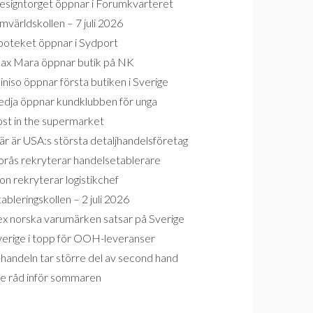
esigntorget öppnar i Forumkvarteret
världskollen – 7 juli 2026
poteket öppnar i Sydport
ax Mara öppnar butik på NK
niso öppnar första butiken i Sverige
edja öppnar kundklubben för unga
ost in the supermarket
r är USA:s största detaljhandelsföretag
orås rekryterar handelsetablerare
on rekryterar logistikchef
ableringskollen – 2 juli 2026
ex norska varumärken satsar på Sverige
verige i topp för OOH-leveranser
handeln tar större del av second hand
re råd inför sommaren