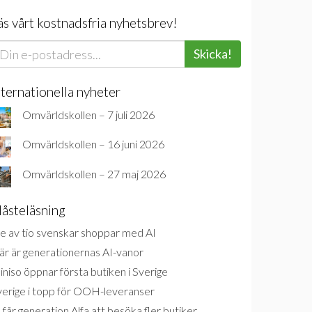
äs vårt kostnadsfria nyhetsbrev!
Skicka!
nternationella nyheter
Omvärldskollen – 7 juli 2026
Omvärldskollen – 16 juni 2026
Omvärldskollen – 27 maj 2026
åsteläsning
e av tio svenskar shoppar med AI
är är generationernas AI-vanor
niso öppnar första butiken i Sverige
verige i topp för OOH-leveranser
 får generation Alfa att besöka fler butiker