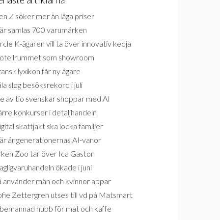
n Z söker mer än låga priser
är samlas 700 varumärken
rcle K-ägaren vill ta över innovativ kedja
otellrummet som showroom
ansk lyxikon får ny ägare
la slog besöksrekord i juli
e av tio svenskar shoppar med AI
rre konkurser i detaljhandeln
gital skattjakt ska locka familjer
är är generationernas AI-vanor
rken Zoo tar över Ica Gaston
gligvaruhandeln ökade i juni
å använder män och kvinnor appar
fie Zettergren utses till vd på Matsmart
bemannad hubb för mat och kaffe