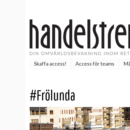
Skaffa access!
Access för teams
Må
#Frölunda