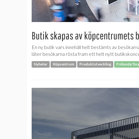
Butik skapas av köpcentrumets 
En ny butik vars innehåll helt bestämts av besökarn
låter besökarna rösta fram ett helt nytt butikskonc
Nyheter
Köpcentrum
Produktutveckling
Frölunda Tor