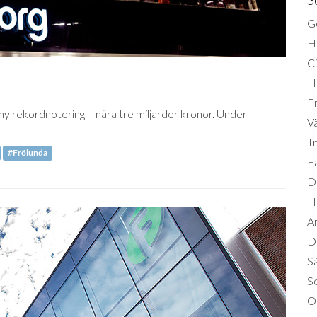
Ge
H
Ci
H
Fr
 ny rekordnotering – nära tre miljarder kronor. Under
Vä
Tr
#Frölunda
Fä
Di
H
A
Da
S
So
O