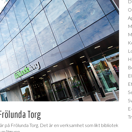
D
Om
A
M
Mi
K
L
Hä
B
El
Et
S
S
E-
Frölunda Torg
T
r på Frölunda Torg. Det är en verksamhet som likt bibliotek
m målgrupp.