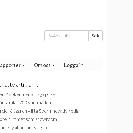
Sök
Sök
efter:
apporter
Om oss
Logga in
enaste artiklarna
n Z söker mer än låga priser
är samlas 700 varumärken
rcle K-ägaren vill ta över innovativ kedja
otellrummet som showroom
ansk lyxikon får ny ägare