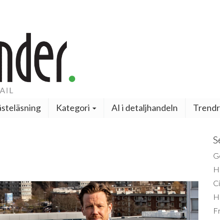
steläsning
Kategori
AI i detaljhandeln
Trendr
S
Ge
H
Ci
H
Fr