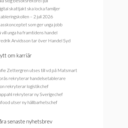
la slog besöksrekord i juli
gital skattjakt ska locka familjer
ableringskollen – 2 juli 2026
lasskonceptet som ger unga jobb
 vill unga ha framtidens handel
redrik Arvidsson tar över Handel Syd
ytt om karriär
fie Zettergren utses till vd på Matsmart
orås rekryterar handelsetablerare
on rekryterar logistikchef
appahl rekryterar ny Sverigechef
food utser ny hållbarhetschef
åra senaste nyhetsbrev