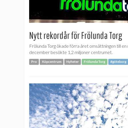
Nytt rekordår för Frölunda Torg
Frölunda Torg ökade förra året omsättningen till en
december besökte 1,2 miljoner centrumet.
Pro
Köpcentrum
Nyheter
Frölunda Torg
#göteborg