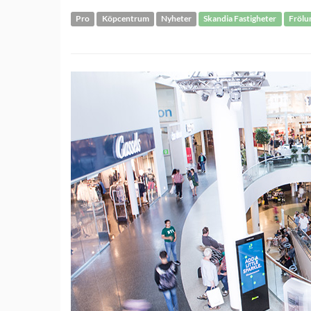
Pro
Köpcentrum
Nyheter
Skandia Fastigheter
Frölu