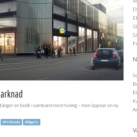
Vä
Di
Et
G
Så
F
N
So
B
marknad
El
K
 Stänger en butik i samband med rivning – men öppnar en ny
Ax
#Frölunda
#lågpris
V