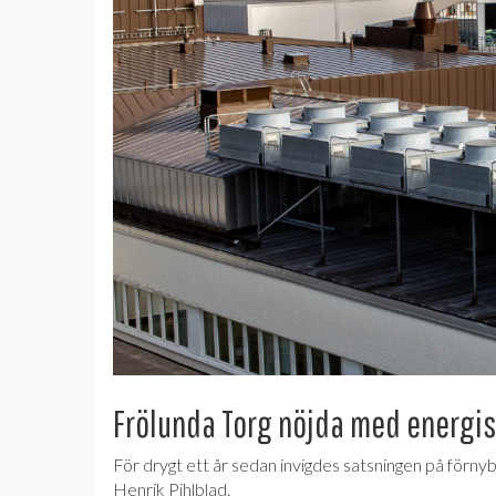
Frölunda Torg nöjda med energi
För drygt ett år sedan invigdes satsningen på förnyb
Henrik Pihlblad.