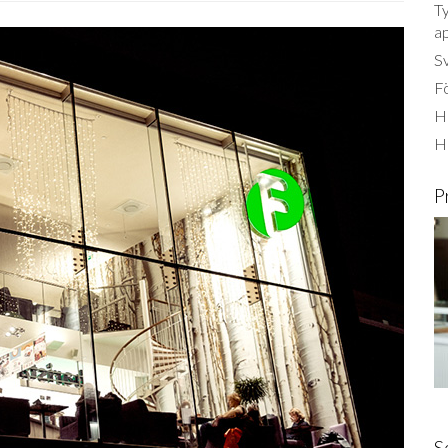
Ty
a
S
Fö
Ha
H
P
S