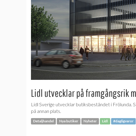
Lidl utvecklar på framgångsrik 
Lidl Sverige utvecklar butiksbeståndet i Frölunda.
på annan plats.
Detaljhandel
Nya butiker
Nyheter
Lidl
#dagligvaror