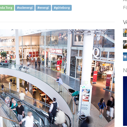
Fö
nda Torg
#solenergi
#energi
#göteborg
V
N