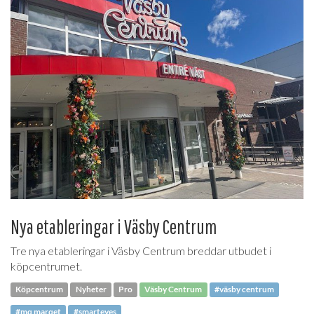
Nya etableringar i Väsby Centrum
Tre nya etableringar i Väsby Centrum breddar utbudet i
köpcentrumet.
Köpcentrum
Nyheter
Pro
Väsby Centrum
#väsby centrum
#mq marqet
#smarteyes