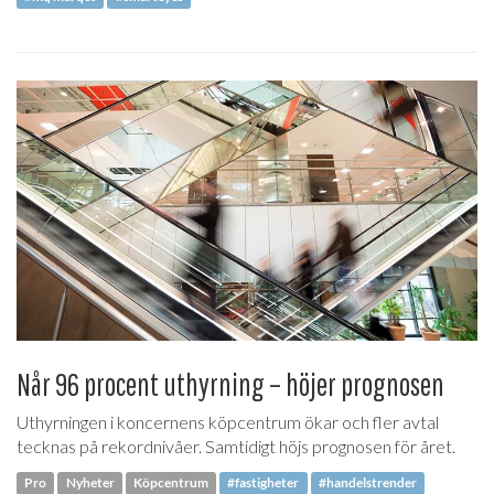
Når 96 procent uthyrning – höjer prognosen
Uthyrningen i koncernens köpcentrum ökar och fler avtal
tecknas på rekordnivåer. Samtidigt höjs prognosen för året.
Pro
Nyheter
Köpcentrum
#fastigheter
#handelstrender