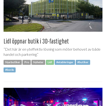
Lidl öppnar butik i 3D-fastighet
”Det här är en yteffektiv lösning som möter behovet av både
handel och parkering.”
Nya butiker
Pro
Nyheter
Lidl
#etableringar
#butiker
#borås