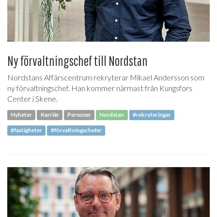
Ny förvaltningschef till Nordstan
Nordstans Affärscentrum rekryterar Mikael Andersson som
ny förvaltningschef. Han kommer närmast från Kungsfors
Center i Skene.
Nyheter
Karriär
Personer
Nordstan
#rekryteringar
#fastigheter
#förvaltningschefer