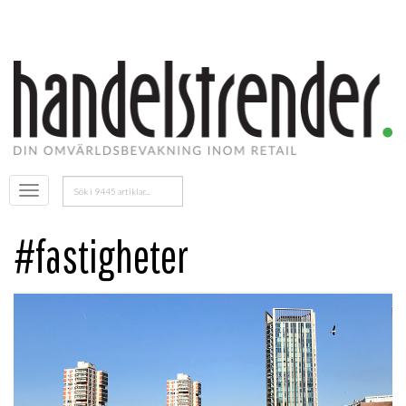
Sök
Öppna
efter:
menyn
#fastigheter