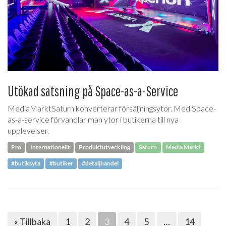
Utökad satsning på Space-as-a-Service
MediaMarktSaturn konverterar försäljningsytor. Med Space-
as-a-service förvandlar man ytor i butikerna till nya
upplevelser.
Pro
Internationellt
Produktutveckling
Saturn
Media Markt
#butiksyta
#butiker
#detaljhandel
« Tillbaka
1
2
3
4
5
…
14