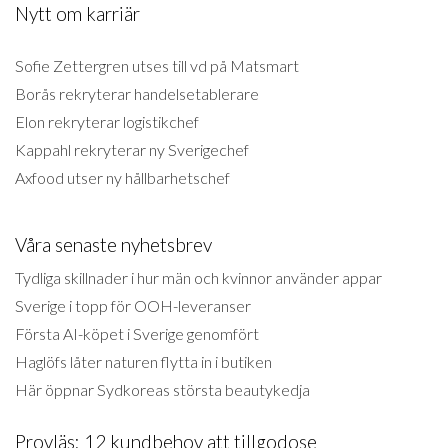
Nytt om karriär
Sofie Zettergren utses till vd på Matsmart
Borås rekryterar handelsetablerare
Elon rekryterar logistikchef
Kappahl rekryterar ny Sverigechef
Axfood utser ny hållbarhetschef
Våra senaste nyhetsbrev
Tydliga skillnader i hur män och kvinnor använder appar
Sverige i topp för OOH-leveranser
Första AI-köpet i Sverige genomfört
Haglöfs låter naturen flytta in i butiken
Här öppnar Sydkoreas största beautykedja
Provläs: 12 kundbehov att tillgodose