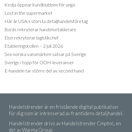
Kedja öppnar kundklubben för unga
Lost in the supermarket
Här är USA:s största detaljhandelsföretag
Borås rekryterar handelsetablerare
Elon rekryterar logistikchef
Etableringskollen – 2 juli 2026
Sex norska varumärken satsar på Sverige
Sverige i topp för OOH-leveranser
E-handeln tar större del av second hand
Handelstrender är en fristående digital publikation
för dig som är intresserad av framtidens detaljhandel.
Handelstrender drivs av Handelstrender Cmptnc, en
del av Warma Group.