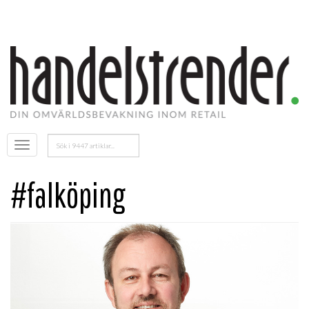
Sök
Öppna
efter:
menyn
#falköping