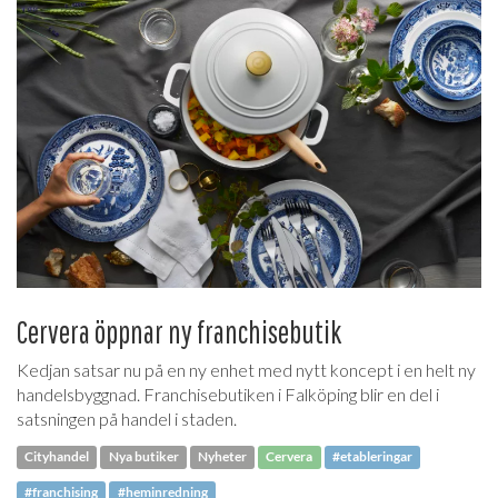
Cervera öppnar ny franchisebutik
Kedjan satsar nu på en ny enhet med nytt koncept i en helt ny
handelsbyggnad. Franchisebutiken i Falköping blir en del i
satsningen på handel i staden.
Cityhandel
Nya butiker
Nyheter
Cervera
#etableringar
#franchising
#heminredning