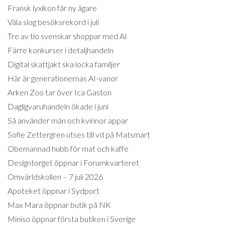
Fransk lyxikon får ny ägare
Väla slog besöksrekord i juli
Tre av tio svenskar shoppar med AI
Färre konkurser i detaljhandeln
Digital skattjakt ska locka familjer
Här är generationernas AI-vanor
Arken Zoo tar över Ica Gaston
Dagligvaruhandeln ökade i juni
Så använder män och kvinnor appar
Sofie Zettergren utses till vd på Matsmart
Obemannad hubb för mat och kaffe
Designtorget öppnar i Forumkvarteret
Omvärldskollen – 7 juli 2026
Apoteket öppnar i Sydport
Max Mara öppnar butik på NK
Miniso öppnar första butiken i Sverige