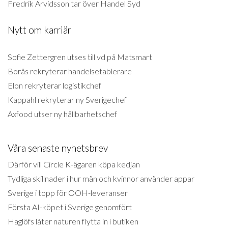
Fredrik Arvidsson tar över Handel Syd
Nytt om karriär
Sofie Zettergren utses till vd på Matsmart
Borås rekryterar handelsetablerare
Elon rekryterar logistikchef
Kappahl rekryterar ny Sverigechef
Axfood utser ny hållbarhetschef
Våra senaste nyhetsbrev
Därför vill Circle K-ägaren köpa kedjan
Tydliga skillnader i hur män och kvinnor använder appar
Sverige i topp för OOH-leveranser
Första AI-köpet i Sverige genomfört
Haglöfs låter naturen flytta in i butiken