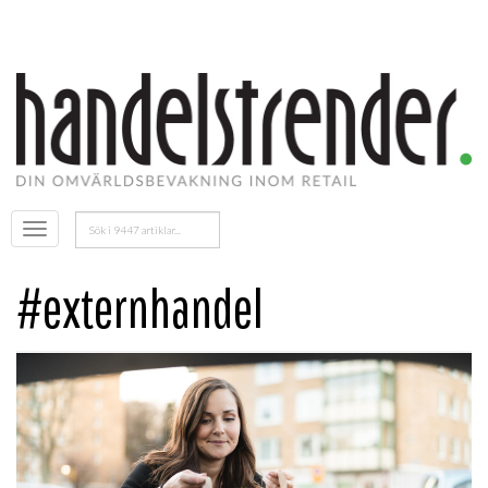
Sök
Öppna
efter:
menyn
#externhandel