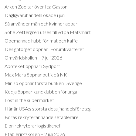
Arken Zoo tar över Ica Gaston
Dagligvaruhandeln ökade i juni
Så använder män och kvinnor appar
Sofie Zettergren utses till vd på Matsmart
Obemannad hubb för mat och kaffe
Designtorget öppnar i Forumkvarteret
Omvärldskollen – 7 juli 2026
Apoteket öppnar i Sydport
Max Mara öppnar butik på NK
Miniso öppnar första butiken i Sverige
Kedja öppnar kundklubben för unga
Lost in the supermarket
Här är USA:s största detaljhandelsföretag
Borås rekryterar handelsetablerare
Elon rekryterar logistikchef
Etableringskollen – 2 juli 2026