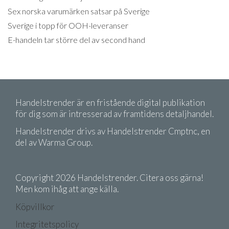
Sex norska varumärken satsar på Sverige
Sverige i topp för OOH-leveranser
E-handeln tar större del av second hand
Handelstrender är en fristående digital publikation
för dig som är intresserad av framtidens detaljhandel.
Handelstrender drivs av Handelstrender Cmptnc, en
del av Warma Group.
Copyright 2026 Handelstrender. Citera oss gärna!
Men kom ihåg att ange källa.
Köpvillkor
Integritetspolicy