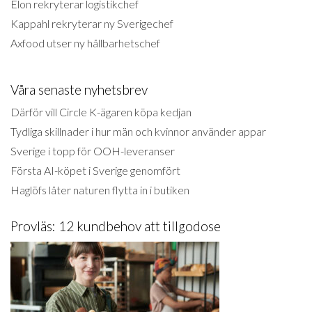
Elon rekryterar logistikchef
Kappahl rekryterar ny Sverigechef
Axfood utser ny hållbarhetschef
Våra senaste nyhetsbrev
Därför vill Circle K-ägaren köpa kedjan
Tydliga skillnader i hur män och kvinnor använder appar
Sverige i topp för OOH-leveranser
Första AI-köpet i Sverige genomfört
Haglöfs låter naturen flytta in i butiken
Provläs: 12 kundbehov att tillgodose