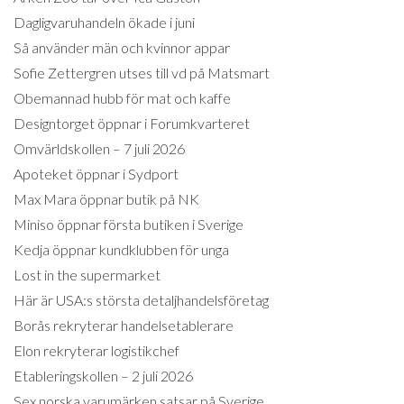
Dagligvaruhandeln ökade i juni
Så använder män och kvinnor appar
Sofie Zettergren utses till vd på Matsmart
Obemannad hubb för mat och kaffe
Designtorget öppnar i Forumkvarteret
Omvärldskollen – 7 juli 2026
Apoteket öppnar i Sydport
Max Mara öppnar butik på NK
Miniso öppnar första butiken i Sverige
Kedja öppnar kundklubben för unga
Lost in the supermarket
Här är USA:s största detaljhandelsföretag
Borås rekryterar handelsetablerare
Elon rekryterar logistikchef
Etableringskollen – 2 juli 2026
Sex norska varumärken satsar på Sverige