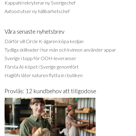
Kappahl rekryterar ny Sverigechef
Axfood utser ny hållbarhetschef
Våra senaste nyhetsbrev
Därför vill Circle K-ägaren köpa kedjan
Tydliga skillnader i hur män och kvinnor använder appar
Sverige i topp för OOH-leveranser
Första AI-köpet i Sverige genomfört
Haglöfs låter naturen flytta in i butiken
Provläs: 12 kundbehov att tillgodose