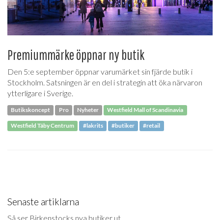
Premiummärke öppnar ny butik
Den 5:e september öppnar varumärket sin fjärde butik i
Stockholm. Satsningen är en del i strategin att öka närvaron
ytterligare i Sverige.
Butikskoncept
Pro
Nyheter
Westfield Mall of Scandinavia
Westfield Täby Centrum
#lakrits
#butiker
#retail
Senaste artiklarna
Så ser Birkenstocks nya butiker ut