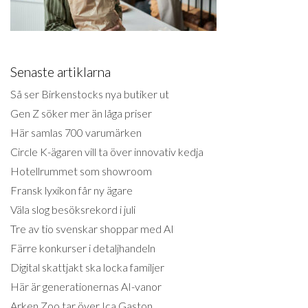
Senaste artiklarna
Så ser Birkenstocks nya butiker ut
Gen Z söker mer än låga priser
Här samlas 700 varumärken
Circle K-ägaren vill ta över innovativ kedja
Hotellrummet som showroom
Fransk lyxikon får ny ägare
Väla slog besöksrekord i juli
Tre av tio svenskar shoppar med AI
Färre konkurser i detaljhandeln
Digital skattjakt ska locka familjer
Här är generationernas AI-vanor
Arken Zoo tar över Ica Gaston