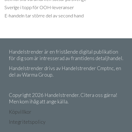
Sverige i topp för OOH-leveranser
E-handeln tar större del av second hand
Handelstrender är en fristående digital publikation
för dig som är intresserad av framtidens detaljhandel.
Handelstrender drivs av Handelstrender Cmptnc, en
del av Warma Group.
Copyright 2026 Handelstrender. Citera oss gärna!
Men kom ihåg att ange källa.
Köpvillkor
Integritetspolicy