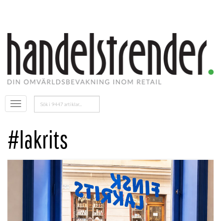
Sök
Öppna
efter:
menyn
#lakrits