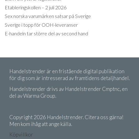
Etableringskollen – 2 juli 2026
Sex norska varumärken satsar på Sverige
Sverige i topp för OOH-leveranser
E-handeln tar större del av second hand
Handelstrender är en fristående digital publikation
för dig som är intresserad av framtidens detaljhandel.
Handelstrender drivs av Handelstrender Cmptnc, en
del av Warma Group.
Copyright 2026 Handelstrender. Citera oss gärna!
Men kom ihåg att ange källa.
Köpvillkor