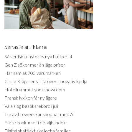
Senaste artiklarna
Så ser Birkenstocks nya butiker ut
Gen Z söker mer än låga priser
Här samlas 700 varumärken
Circle K-ägaren vill ta över innovativ kedja
Hotellrummet som showroom
Fransk lyxikon får ny ägare
Väla slog besöksrekord i juli
Tre av tio svenskar shoppar med AI
Färre konkurser i detaljhandeln
Digital skattjakt ska locka familjer