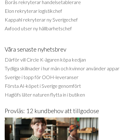
Borås rekryterar handelsetablerare
Elon rekryterar logistikchef
Kappahl rekryterar ny Sverigechef
Axfood utser ny hållbarhetschef
Våra senaste nyhetsbrev
Därför vill Circle K-ägaren köpa kedjan
Tydliga skillnader i hur män och kvinnor använder appar
Sverige i topp för OOH-leveranser
Första AI-köpet i Sverige genomfört
Haglöfs låter naturen flytta in i butiken
Provläs: 12 kundbehov att tillgodose