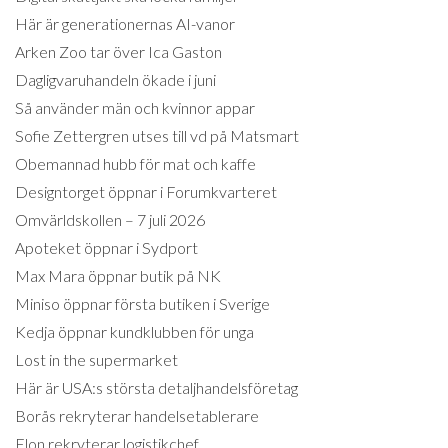
Här är generationernas AI-vanor
Arken Zoo tar över Ica Gaston
Dagligvaruhandeln ökade i juni
Så använder män och kvinnor appar
Sofie Zettergren utses till vd på Matsmart
Obemannad hubb för mat och kaffe
Designtorget öppnar i Forumkvarteret
Omvärldskollen – 7 juli 2026
Apoteket öppnar i Sydport
Max Mara öppnar butik på NK
Miniso öppnar första butiken i Sverige
Kedja öppnar kundklubben för unga
Lost in the supermarket
Här är USA:s största detaljhandelsföretag
Borås rekryterar handelsetablerare
Elon rekryterar logistikchef