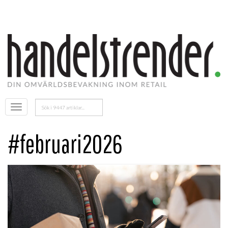
Sök
Öppna
efter:
menyn
#februari2026