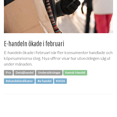
E-handeln ökade i februari
E-handeln ökade i februari när fler konsumenter handlade och
köpesummorna steg. Nya siffror visar hur utvecklingen såg ut
under månaden.
Pro
Detaljhandel
Undersökningar
Svensk Handel
#ehandelsindikator
#e-handel
#2026