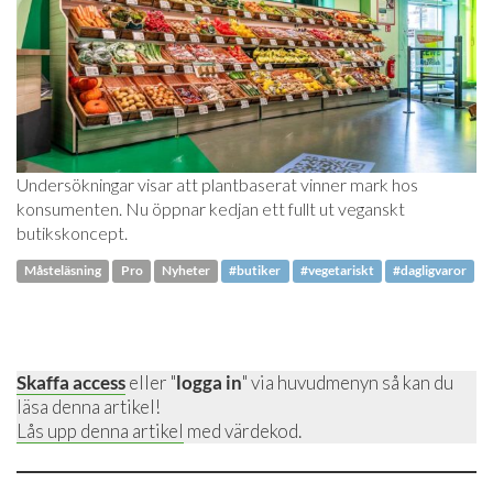
Undersökningar visar att plantbaserat vinner mark hos
konsumenten. Nu öppnar kedjan ett fullt ut veganskt
butikskoncept.
Måsteläsning
Pro
Nyheter
#butiker
#vegetariskt
#dagligvaror
Skaffa access
eller "
logga in
" via huvudmenyn så kan du
läsa denna artikel!
Lås upp denna artikel
med värdekod.