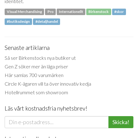
identitet.
Visual Merchandising
Pro
Internationellt
Birkenstock
#skor
#butiksdesign
#detaljhandel
Senaste artiklarna
Så ser Birkenstocks nya butiker ut
Gen Z söker mer än låga priser
Här samlas 700 varumärken
Circle K-ägaren vill ta över innovativ kedja
Hotellrummet som showroom
Läs vårt kostnadsfria nyhetsbrev!
Skicka!