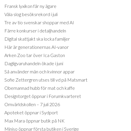
Fransk lyxikon får ny ägare
Väla slog besöksrekord i juli
Tre av tio svenskar shoppar med AI
Färre konkurser i detaljhandeln
Digital skattjakt ska locka familjer
Här är generationernas AI-vanor
Arken Zoo tar över Ica Gaston
Dagligvaruhandeln ökade i juni
Så använder män och kvinnor appar
Sofie Zettergren utses till vd på Matsmart
Obemannad hubb för mat och kaffe
Designtorget öppnar i Forumkvarteret
Omvärldskollen – 7 juli 2026
Apoteket öppnar i Sydport
Max Mara öppnar butik på NK
Miniso öppnar första butiken i Sverige