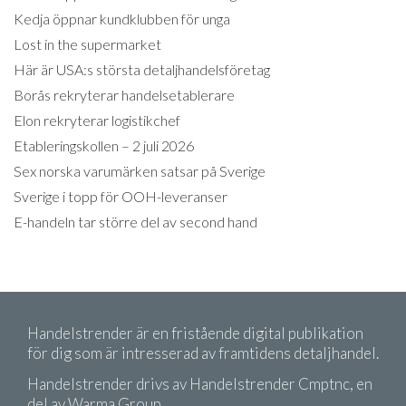
Kedja öppnar kundklubben för unga
Lost in the supermarket
Här är USA:s största detaljhandelsföretag
Borås rekryterar handelsetablerare
Elon rekryterar logistikchef
Etableringskollen – 2 juli 2026
Sex norska varumärken satsar på Sverige
Sverige i topp för OOH-leveranser
E-handeln tar större del av second hand
Handelstrender är en fristående digital publikation
för dig som är intresserad av framtidens detaljhandel.
Handelstrender drivs av Handelstrender Cmptnc, en
del av Warma Group.