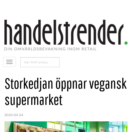
Sök
Öppna
efter:
menyn
Storkedjan öppnar vegansk
supermarket
2024-04-24