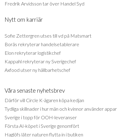
Fredrik Arvidsson tar över Handel Syd
Nytt om karriär
Sofie Zettergren utses till vd på Matsmart
Borås rekryterar handelsetablerare
Elon rekryterar logistikchef
Kappahl rekryterar ny Sverigechef
Axfood utser ny hållbarhetschef
Våra senaste nyhetsbrev
Därför vill Circle K-ägaren köpa kedjan
Tydliga skillnader i hur män och kvinnor använder appar
Sverige i topp för OOH-leveranser
Första AI-köpet i Sverige genomfört
Haglöfs låter naturen flytta in i butiken