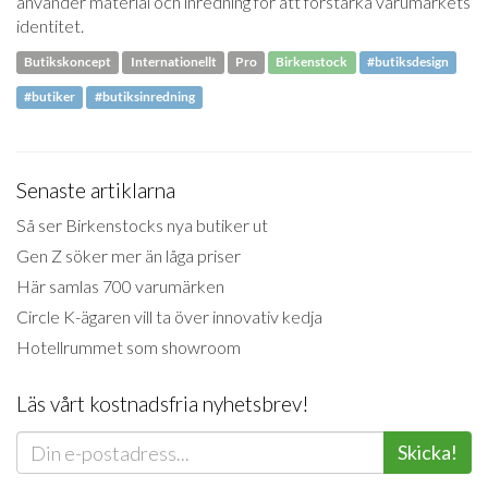
använder material och inredning för att förstärka varumärkets
identitet.
Butikskoncept
Internationellt
Pro
Birkenstock
#butiksdesign
#butiker
#butiksinredning
Senaste artiklarna
Så ser Birkenstocks nya butiker ut
Gen Z söker mer än låga priser
Här samlas 700 varumärken
Circle K-ägaren vill ta över innovativ kedja
Hotellrummet som showroom
Läs vårt kostnadsfria nyhetsbrev!
Skicka!