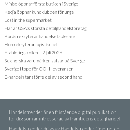
Miniso öppnar första butiken i Sverige
Kedja öppnar kundklubben för unga
Lost in the supermarket
Här är USA:s största detaljhandelsföretag
Borås rekryterar handelsetablerare
Elon rekryterar logistikchef
Etableringskollen – 2 juli 2026
Sex norska varumärken satsar på Sverige
Sverige i topp för OOH-leveranser
E-handeln tar större del av second hand
Handelstrender är en fristående digital publikation
för dig som är intresserad av framtidens detaljhandel.
Handelstrender drivs av Handelstrender Cmptnc, en