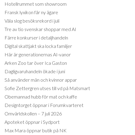
Hotellrummet som showroom
Fransk lyxikon får ny ägare
Väla slog besöksrekord i juli
Tre av tio svenskar shoppar med AI
Färre konkurser i detaljhandeln
Digital skattjakt ska locka familjer
Här är generationernas AI-vanor
Arken Zoo tar över Ica Gaston
Dagligvaruhandeln ökade i juni
Så använder män och kvinnor appar
Sofie Zettergren utses till vd på Matsmart
Obemannad hubb för mat och kaffe
Designtorget öppnar i Forumkvarteret
Omvärldskollen – 7 juli 2026
Apoteket öppnar i Sydport
Max Mara öppnar butik på NK