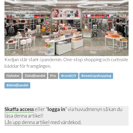
Kedjan står stark i pandemin. One-stop shopping och curbside
bäddar för framgången.
Nyheter
Detaljhandel
Pro
#covid19
#onestopshopping
#detaljhandel
Skaffa access
eller "
logga in
" via huvudmenyn så kan du
läsa denna artikel!
Lås upp denna artikel
med värdekod.