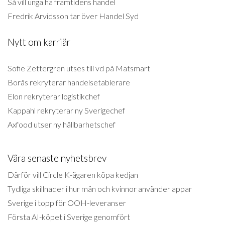
Så vill unga ha framtidens handel
Fredrik Arvidsson tar över Handel Syd
Nytt om karriär
Sofie Zettergren utses till vd på Matsmart
Borås rekryterar handelsetablerare
Elon rekryterar logistikchef
Kappahl rekryterar ny Sverigechef
Axfood utser ny hållbarhetschef
Våra senaste nyhetsbrev
Därför vill Circle K-ägaren köpa kedjan
Tydliga skillnader i hur män och kvinnor använder appar
Sverige i topp för OOH-leveranser
Första AI-köpet i Sverige genomfört