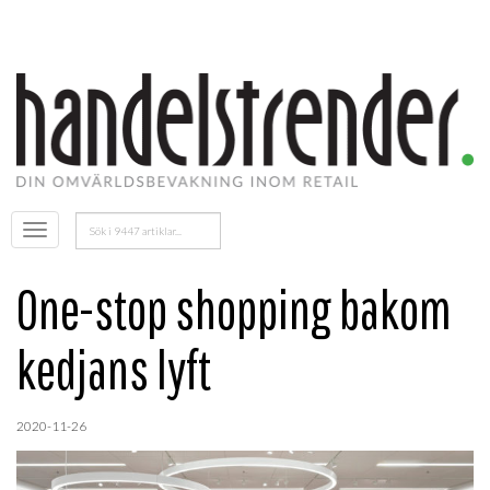
Sök
Öppna
efter:
menyn
One-stop shopping bakom
kedjans lyft
2020-11-26