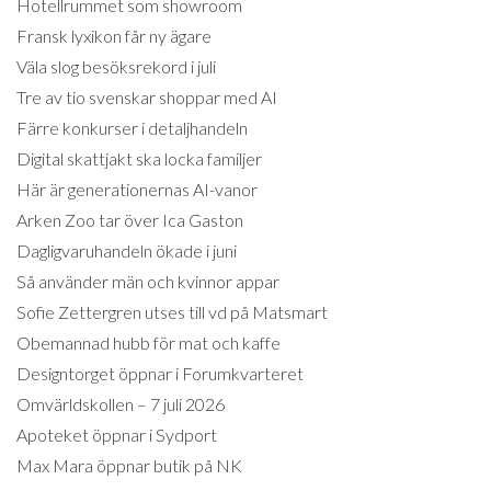
Hotellrummet som showroom
Fransk lyxikon får ny ägare
Väla slog besöksrekord i juli
Tre av tio svenskar shoppar med AI
Färre konkurser i detaljhandeln
Digital skattjakt ska locka familjer
Här är generationernas AI-vanor
Arken Zoo tar över Ica Gaston
Dagligvaruhandeln ökade i juni
Så använder män och kvinnor appar
Sofie Zettergren utses till vd på Matsmart
Obemannad hubb för mat och kaffe
Designtorget öppnar i Forumkvarteret
Omvärldskollen – 7 juli 2026
Apoteket öppnar i Sydport
Max Mara öppnar butik på NK