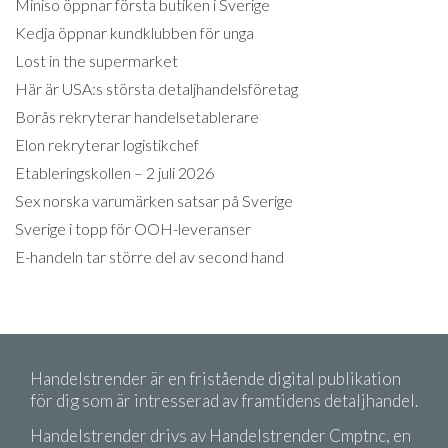
Miniso öppnar första butiken i Sverige
Kedja öppnar kundklubben för unga
Lost in the supermarket
Här är USA:s största detaljhandelsföretag
Borås rekryterar handelsetablerare
Elon rekryterar logistikchef
Etableringskollen – 2 juli 2026
Sex norska varumärken satsar på Sverige
Sverige i topp för OOH-leveranser
E-handeln tar större del av second hand
Handelstrender är en fristående digital publikation
för dig som är intresserad av framtidens detaljhandel.
Handelstrender drivs av Handelstrender Cmptnc, en