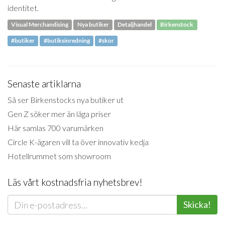
identitet.
Visual Merchandising
Nya butiker
Detaljhandel
Birkenstock
#butiker
#butiksinredning
#skor
Senaste artiklarna
Så ser Birkenstocks nya butiker ut
Gen Z söker mer än låga priser
Här samlas 700 varumärken
Circle K-ägaren vill ta över innovativ kedja
Hotellrummet som showroom
Läs vårt kostnadsfria nyhetsbrev!
Skicka!