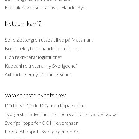
Fredrik Arvidsson tar över Handel Syd
Nytt om karriär
Sofie Zettergren utses till vd på Matsmart
Borås rekryterar handelsetablerare
Elon rekryterar logistikchef
Kappahl rekryterar ny Sverigechef
Axfood utser ny hållbarhetschef
Våra senaste nyhetsbrev
Därför vill Circle K-ägaren köpa kedjan
Tydliga skillnader i hur män och kvinnor använder appar
Sverige i topp för OOH-leveranser
Första AI-köpet i Sverige genomfört