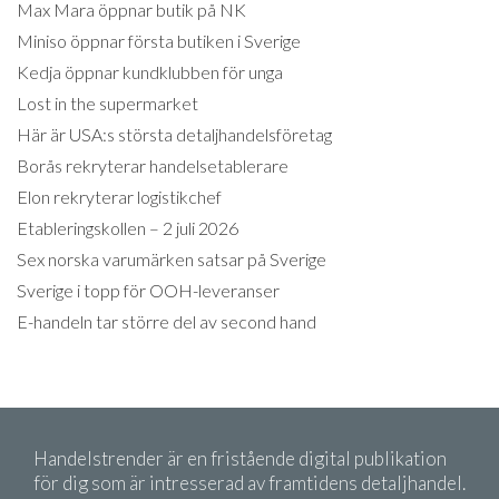
Max Mara öppnar butik på NK
Miniso öppnar första butiken i Sverige
Kedja öppnar kundklubben för unga
Lost in the supermarket
Här är USA:s största detaljhandelsföretag
Borås rekryterar handelsetablerare
Elon rekryterar logistikchef
Etableringskollen – 2 juli 2026
Sex norska varumärken satsar på Sverige
Sverige i topp för OOH-leveranser
E-handeln tar större del av second hand
Handelstrender är en fristående digital publikation
för dig som är intresserad av framtidens detaljhandel.