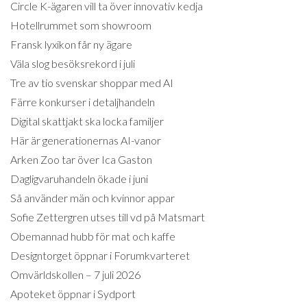
Circle K-ägaren vill ta över innovativ kedja
Hotellrummet som showroom
Fransk lyxikon får ny ägare
Väla slog besöksrekord i juli
Tre av tio svenskar shoppar med AI
Färre konkurser i detaljhandeln
Digital skattjakt ska locka familjer
Här är generationernas AI-vanor
Arken Zoo tar över Ica Gaston
Dagligvaruhandeln ökade i juni
Så använder män och kvinnor appar
Sofie Zettergren utses till vd på Matsmart
Obemannad hubb för mat och kaffe
Designtorget öppnar i Forumkvarteret
Omvärldskollen – 7 juli 2026
Apoteket öppnar i Sydport