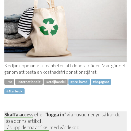
Kedjan uppmanar allmänheten att donera kläder. Man gör det
genom att testa en kostnadsfri donationstjänst.
Pro
Internationellt
Detaljhandel
#pre-loved
#bagagnat
#återbruk
Skaffa access
eller "
logga in
" via huvudmenyn så kan du
läsa denna artikel!
Lås upp denna artikel
med värdekod.