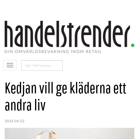
Sök
Öppna
efter:
menyn
Kedjan vill ge kläderna ett
andra liv
2024-04-22