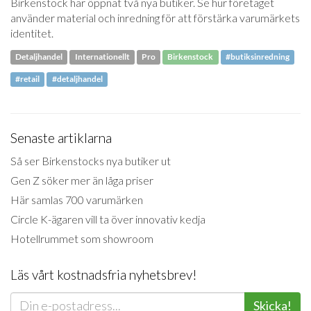
Birkenstock har öppnat två nya butiker. Se hur företaget
använder material och inredning för att förstärka varumärkets
identitet.
Detaljhandel
Internationellt
Pro
Birkenstock
#butiksinredning
#retail
#detaljhandel
Senaste artiklarna
Så ser Birkenstocks nya butiker ut
Gen Z söker mer än låga priser
Här samlas 700 varumärken
Circle K-ägaren vill ta över innovativ kedja
Hotellrummet som showroom
Läs vårt kostnadsfria nyhetsbrev!
Skicka!