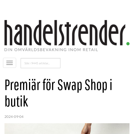
Sök
Öppna
efter:
menyn
Premiär för Swap Shop i
butik
2024-09-04