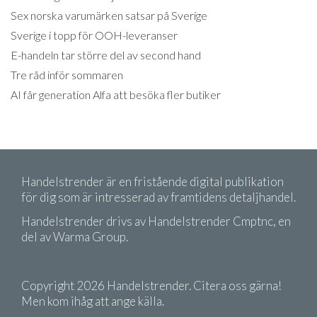
Sex norska varumärken satsar på Sverige
Sverige i topp för OOH-leveranser
E-handeln tar större del av second hand
Tre råd inför sommaren
AI får generation Alfa att besöka fler butiker
Handelstrender är en fristående digital publikation
för dig som är intresserad av framtidens detaljhandel.
Handelstrender drivs av Handelstrender Cmptnc, en
del av Warma Group.
Copyright 2026 Handelstrender. Citera oss gärna!
Men kom ihåg att ange källa.