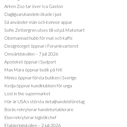
Arken Zoo tar över Ica Gaston
Dagligvaruhandeln ökade i juni
Så använder män och kvinnor appar
Sofie Zettergren utses till vd på Matsmart
Obemannad hubb för mat och kaffe
Designtorget öppnar i Forumkvarteret
Omvärldskollen – 7 juli 2026
Apoteket öppnar i Sydport
Max Mara öppnar butik på NK
Miniso öppnar första butiken i Sverige
Kedja öppnar kundklubben för unga
Lost in the supermarket
Här är USA:s största detaljhandelsföretag
Borås rekryterar handelsetablerare
Elon rekryterar logistikchef
Etableringskollen – 2 juli 2026