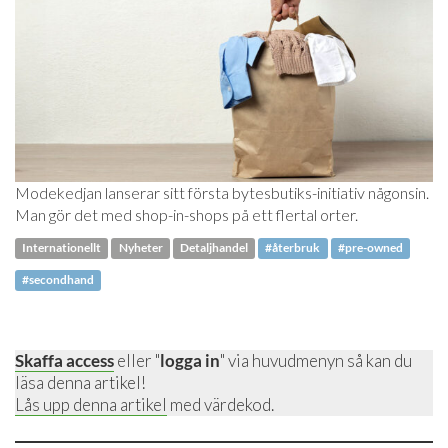
Modekedjan lanserar sitt första bytesbutiks-initiativ någonsin.
Man gör det med shop-in-shops på ett flertal orter.
Internationellt
Nyheter
Detaljhandel
#återbruk
#pre-owned
#secondhand
Skaffa access
eller "
logga in
" via huvudmenyn så kan du
läsa denna artikel!
Lås upp denna artikel
med värdekod.