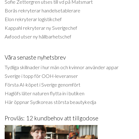
Sofie Zettergren utses till vd på Matsmart
Borås rekryterar handelsetablerare
Elon rekryterar logistikchef
Kappahl rekryterar ny Sverigechef
Axfood utser ny hållbarhetschef
Våra senaste nyhetsbrev
Tydliga skillnader i hur män och kvinnor använder appar
Sverige i topp för OOH-leveranser
Första AI-köpet i Sverige genomfört
Haglöfs låter naturen flytta in i butiken
Här öppnar Sydkoreas största beautykedja
Provläs: 12 kundbehov att tillgodose