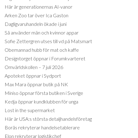
Här är generationernas AI-vanor
Arken Zoo tar över Ica Gaston
Dagligvaruhandeln ökade i juni
Så använder män och kvinnor appar
Sofie Zettergren utses till vd på Matsmart
Obemannad hubb för mat och kaffe
Designtorget öppnar i Forumkvarteret
Omvärldskollen – 7 juli 2026
Apoteket öppnar i Sydport
Max Mara öppnar butik på NK
Miniso öppnar första butiken i Sverige
Kedja öppnar kundklubben för unga
Lost in the supermarket
Här är USA:s största detaljhandelsföretag
Borås rekryterar handelsetablerare
Elon rekryterar logistikchef