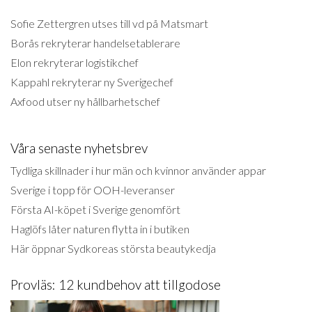
Sofie Zettergren utses till vd på Matsmart
Borås rekryterar handelsetablerare
Elon rekryterar logistikchef
Kappahl rekryterar ny Sverigechef
Axfood utser ny hållbarhetschef
Våra senaste nyhetsbrev
Tydliga skillnader i hur män och kvinnor använder appar
Sverige i topp för OOH-leveranser
Första AI-köpet i Sverige genomfört
Haglöfs låter naturen flytta in i butiken
Här öppnar Sydkoreas största beautykedja
Provläs: 12 kundbehov att tillgodose