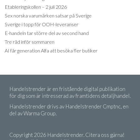
Etableringskollen – 2 juli 2026
Sex norska varumärken satsar på Sverige
Sverige i topp för OOH-leveranser
E-handeln tar större del av second hand
Tre råd inför sommaren
AI får generation Alfa att besöka fler butiker
Handelstrender är en fristående digital publikation
för dig som är intresserad av framtidens detaljhandel.
Handelstrender drivs av Handelstrender Cmptnc, en
del av Warma Group.
Copyright 2026 Handelstrender. Citera oss gärna!