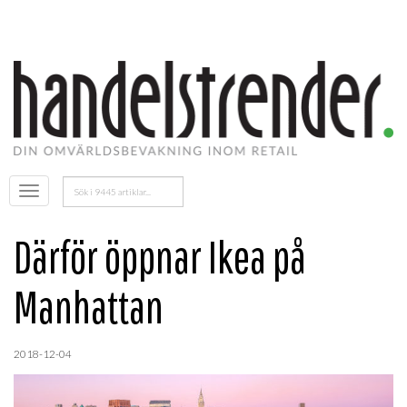
Sök
Öppna
efter:
menyn
Därför öppnar Ikea på
Manhattan
2018-12-04