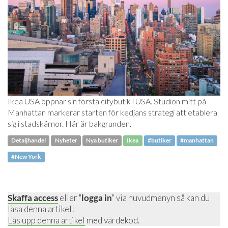
Ikea USA öppnar sin första citybutik i USA. Studion mitt på
Manhattan markerar starten för kedjans strategi att etablera
sig i stadskärnor. Här är bakgrunden.
Detaljhandel
Nyheter
Nya butiker
Ikea
#butiker
#manhattan
#New York
Skaffa access
eller "
logga in
" via huvudmenyn så kan du
läsa denna artikel!
Lås upp denna artikel
med värdekod.