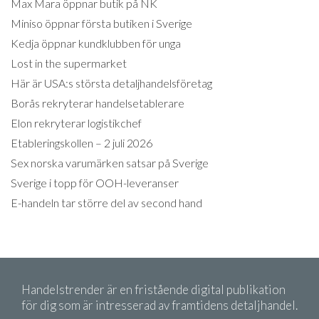
Max Mara öppnar butik på NK
Miniso öppnar första butiken i Sverige
Kedja öppnar kundklubben för unga
Lost in the supermarket
Här är USA:s största detaljhandelsföretag
Borås rekryterar handelsetablerare
Elon rekryterar logistikchef
Etableringskollen – 2 juli 2026
Sex norska varumärken satsar på Sverige
Sverige i topp för OOH-leveranser
E-handeln tar större del av second hand
Handelstrender är en fristående digital publikation
för dig som är intresserad av framtidens detaljhandel.