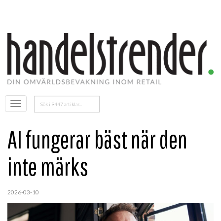
Sök
Öppna
efter:
menyn
AI fungerar bäst när den
inte märks
2026-03-10