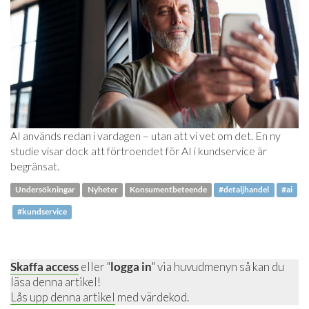
AI används redan i vardagen – utan att vi vet om det. En ny
studie visar dock att förtroendet för AI i kundservice är
begränsat.
Undersökningar
Nyheter
Konsumentbeteende
#detaljhandel
#ai
#kundservice
Skaffa access
eller "
logga in
" via huvudmenyn så kan du
läsa denna artikel!
Lås upp denna artikel
med värdekod.