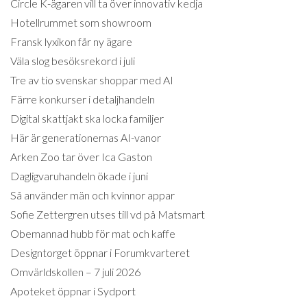
Circle K-ägaren vill ta över innovativ kedja
Hotellrummet som showroom
Fransk lyxikon får ny ägare
Väla slog besöksrekord i juli
Tre av tio svenskar shoppar med AI
Färre konkurser i detaljhandeln
Digital skattjakt ska locka familjer
Här är generationernas AI-vanor
Arken Zoo tar över Ica Gaston
Dagligvaruhandeln ökade i juni
Så använder män och kvinnor appar
Sofie Zettergren utses till vd på Matsmart
Obemannad hubb för mat och kaffe
Designtorget öppnar i Forumkvarteret
Omvärldskollen – 7 juli 2026
Apoteket öppnar i Sydport