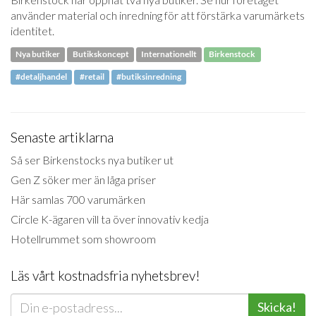
använder material och inredning för att förstärka varumärkets
identitet.
Nya butiker
Butikskoncept
Internationellt
Birkenstock
#detaljhandel
#retail
#butiksinredning
Senaste artiklarna
Så ser Birkenstocks nya butiker ut
Gen Z söker mer än låga priser
Här samlas 700 varumärken
Circle K-ägaren vill ta över innovativ kedja
Hotellrummet som showroom
Läs vårt kostnadsfria nyhetsbrev!
Skicka!