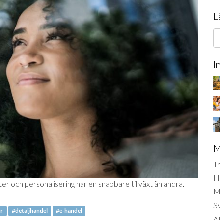
L
I
M
Tr
H
 och personalisering har en snabbare tillväxt än andra.
Mi
S
er
#detaljhandel
#e-handel
AI