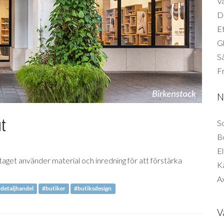
Vä
Di
Et
G
Så
F
N
ut
So
B
El
taget använder material och inredning för att förstärka
K
Ax
detaljhandel
#butiker
#butiksdesign
V