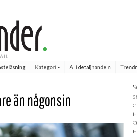
steläsning
Kategori
AI i detaljhandeln
Trendr
S
are än någonsin
Så
Ge
H
Ci
H