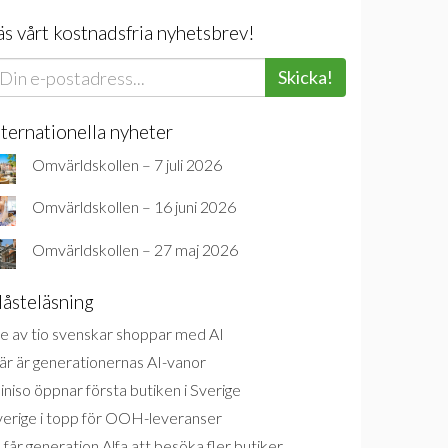
äs vårt kostnadsfria nyhetsbrev!
Skicka!
nternationella nyheter
Omvärldskollen – 7 juli 2026
Omvärldskollen – 16 juni 2026
Omvärldskollen – 27 maj 2026
åsteläsning
e av tio svenskar shoppar med AI
är är generationernas AI-vanor
niso öppnar första butiken i Sverige
verige i topp för OOH-leveranser
 får generation Alfa att besöka fler butiker