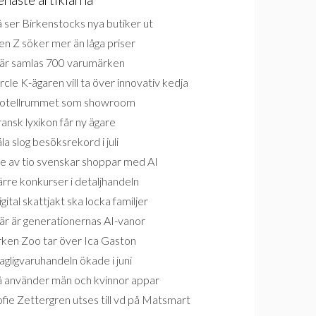
 ser Birkenstocks nya butiker ut
n Z söker mer än låga priser
är samlas 700 varumärken
rcle K-ägaren vill ta över innovativ kedja
otellrummet som showroom
ansk lyxikon får ny ägare
la slog besöksrekord i juli
e av tio svenskar shoppar med AI
rre konkurser i detaljhandeln
gital skattjakt ska locka familjer
är är generationernas AI-vanor
rken Zoo tar över Ica Gaston
gligvaruhandeln ökade i juni
å använder män och kvinnor appar
fie Zettergren utses till vd på Matsmart