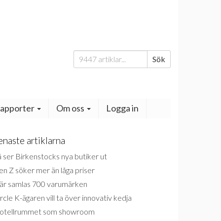
Sök
Sök
efter:
apporter
Om oss
Logga in
enaste artiklarna
 ser Birkenstocks nya butiker ut
n Z söker mer än låga priser
är samlas 700 varumärken
rcle K-ägaren vill ta över innovativ kedja
otellrummet som showroom