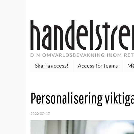
Skaffa access!
Access för teams
Må
Personalisering viktig
2022-02-17