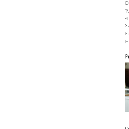
Dä
Ty
a
S
Fö
Ha
P
S