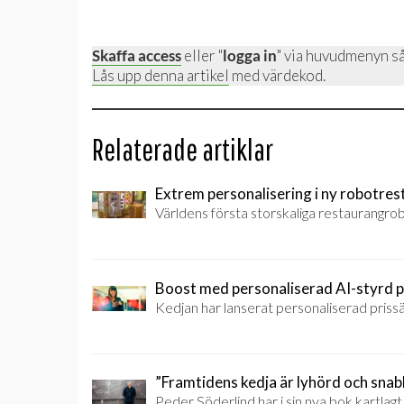
Skaffa access
eller "
logga in
" via huvudmenyn så
Lås upp denna artikel
med värdekod.
Relaterade artiklar
Extrem personalisering i ny robotre
Världens första storskaliga restaurangrobo
Boost med personaliserad AI-styrd p
Kedjan har lanserat personaliserad prissä
”Framtidens kedja är lyhörd och snab
Peder Söderlind har i sin nya bok kartlag