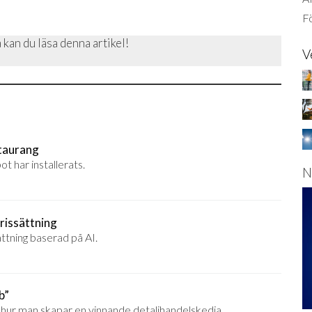
Fö
 kan du läsa denna artikel!
V
staurang
t har installerats.
N
rissättning
ttning baserad på AI.
b”
t hur man skapar en vinnande detaljhandelskedja.