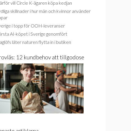
rför vill Circle K-ägaren köpa kedjan
dliga skillnader i hur män och kvinnor använder
ppar
verige i topp för OOH-leveranser
rsta AI-köpet i Sverige genomfört
glöfs låter naturen flytta in i butiken
rovläs: 12 kundbehov att tillgodose
enaste artiklarna