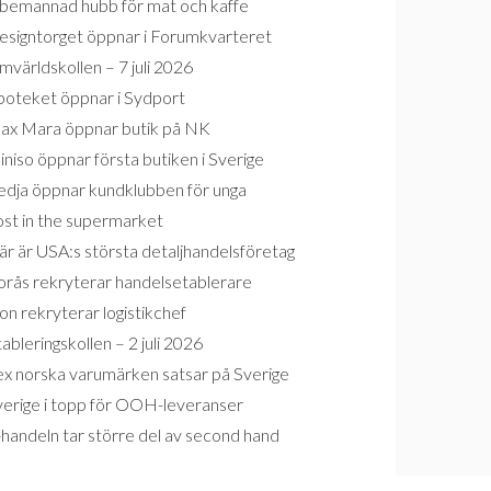
bemannad hubb för mat och kaffe
esigntorget öppnar i Forumkvarteret
världskollen – 7 juli 2026
poteket öppnar i Sydport
ax Mara öppnar butik på NK
niso öppnar första butiken i Sverige
edja öppnar kundklubben för unga
ost in the supermarket
r är USA:s största detaljhandelsföretag
orås rekryterar handelsetablerare
on rekryterar logistikchef
ableringskollen – 2 juli 2026
ex norska varumärken satsar på Sverige
verige i topp för OOH-leveranser
handeln tar större del av second hand