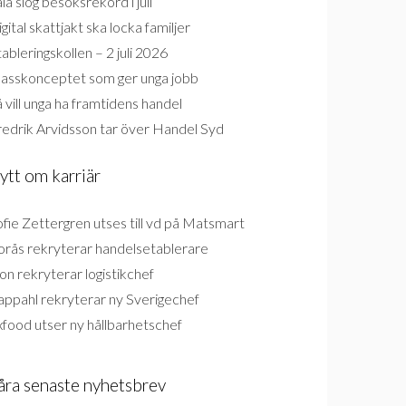
la slog besöksrekord i juli
gital skattjakt ska locka familjer
ableringskollen – 2 juli 2026
lasskonceptet som ger unga jobb
 vill unga ha framtidens handel
redrik Arvidsson tar över Handel Syd
ytt om karriär
fie Zettergren utses till vd på Matsmart
orås rekryterar handelsetablerare
on rekryterar logistikchef
appahl rekryterar ny Sverigechef
food utser ny hållbarhetschef
åra senaste nyhetsbrev