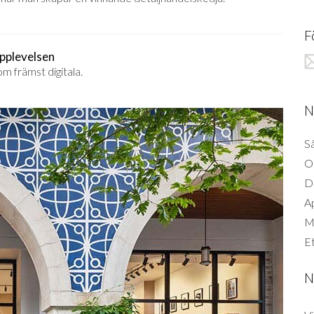
F
upplevelsen
m främst digitala.
N
Så
O
D
A
Mi
Et
N