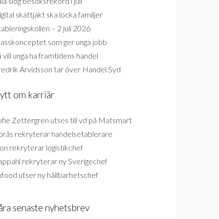
la slog besöksrekord i juli
gital skattjakt ska locka familjer
ableringskollen – 2 juli 2026
lasskonceptet som ger unga jobb
 vill unga ha framtidens handel
redrik Arvidsson tar över Handel Syd
ytt om karriär
fie Zettergren utses till vd på Matsmart
orås rekryterar handelsetablerare
on rekryterar logistikchef
appahl rekryterar ny Sverigechef
food utser ny hållbarhetschef
åra senaste nyhetsbrev