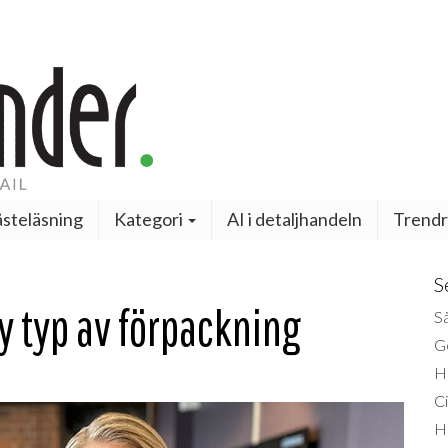
steläsning
Kategori
AI i detaljhandeln
Trendr
S
y typ av förpackning
Så
Ge
H
Ci
H