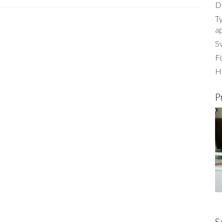
Dä
Ty
a
S
Fö
Ha
P
S