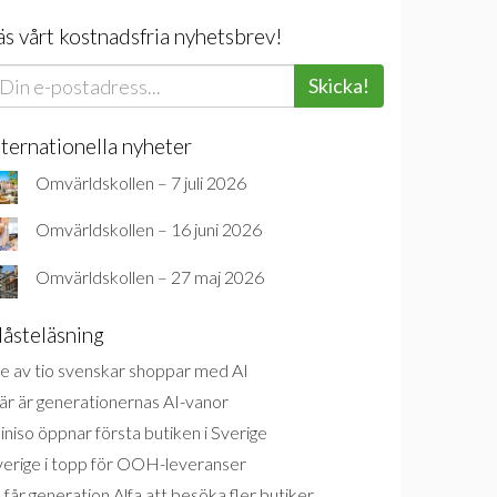
äs vårt kostnadsfria nyhetsbrev!
Skicka!
nternationella nyheter
Omvärldskollen – 7 juli 2026
Omvärldskollen – 16 juni 2026
Omvärldskollen – 27 maj 2026
åsteläsning
e av tio svenskar shoppar med AI
är är generationernas AI-vanor
niso öppnar första butiken i Sverige
verige i topp för OOH-leveranser
 får generation Alfa att besöka fler butiker