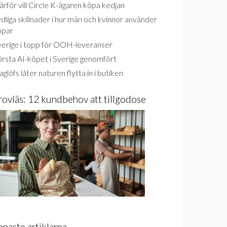
rför vill Circle K-ägaren köpa kedjan
dliga skillnader i hur män och kvinnor använder
ppar
verige i topp för OOH-leveranser
rsta AI-köpet i Sverige genomfört
glöfs låter naturen flytta in i butiken
rovläs: 12 kundbehov att tillgodose
enaste artiklarna