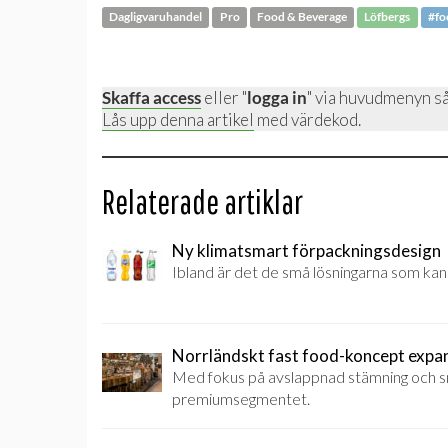
Dagligvaruhandel
Pro
Food & Beverage
Löfbergs
#fo
Skaffa access
eller "
logga in
" via huvudmenyn så
Lås upp denna artikel
med värdekod.
Relaterade artiklar
Ny klimatsmart förpackningsdesign
Ibland är det de små lösningarna som kan g
Norrländskt fast food-koncept expa
Med fokus på avslappnad stämning och sn
premiumsegmentet.