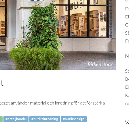
Vä
Di
Et
G
Så
F
N
So
B
ut
El
K
taget använder material och inredning för att förstärka
Ax
k
#detaljhandel
#butiksinredning
#butiksdesign
V