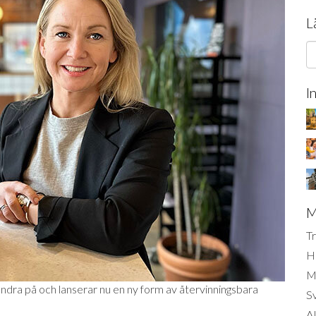
L
I
M
Tr
H
Mi
ändra på och lanserar nu en ny form av återvinningsbara
S
AI