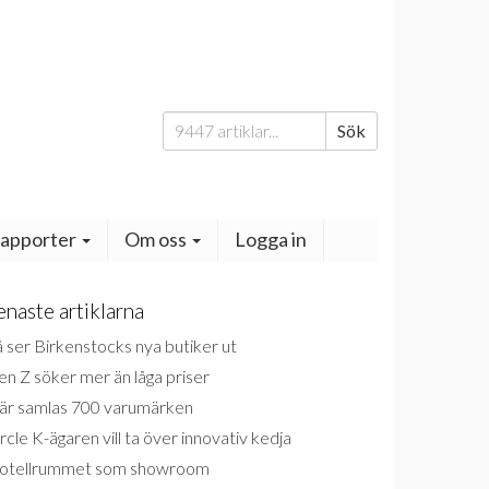
Sök
Sök
efter:
apporter
Om oss
Logga in
enaste artiklarna
 ser Birkenstocks nya butiker ut
n Z söker mer än låga priser
är samlas 700 varumärken
rcle K-ägaren vill ta över innovativ kedja
otellrummet som showroom