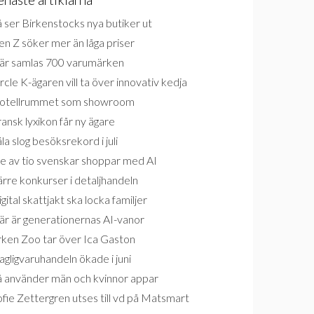
 ser Birkenstocks nya butiker ut
n Z söker mer än låga priser
är samlas 700 varumärken
rcle K-ägaren vill ta över innovativ kedja
otellrummet som showroom
ansk lyxikon får ny ägare
la slog besöksrekord i juli
e av tio svenskar shoppar med AI
rre konkurser i detaljhandeln
gital skattjakt ska locka familjer
är är generationernas AI-vanor
rken Zoo tar över Ica Gaston
gligvaruhandeln ökade i juni
å använder män och kvinnor appar
fie Zettergren utses till vd på Matsmart