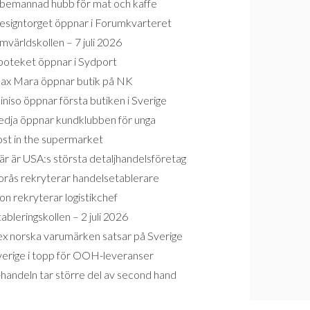
bemannad hubb för mat och kaffe
esigntorget öppnar i Forumkvarteret
världskollen – 7 juli 2026
poteket öppnar i Sydport
ax Mara öppnar butik på NK
niso öppnar första butiken i Sverige
edja öppnar kundklubben för unga
ost in the supermarket
r är USA:s största detaljhandelsföretag
orås rekryterar handelsetablerare
on rekryterar logistikchef
ableringskollen – 2 juli 2026
ex norska varumärken satsar på Sverige
verige i topp för OOH-leveranser
handeln tar större del av second hand