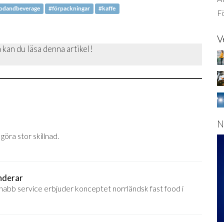
odandbeverage
#förpackningar
#kaffe
Fö
V
 kan du läsa denna artikel!
N
öra stor skillnad.
nderar
abb service erbjuder konceptet norrländsk fast food i