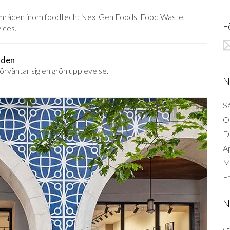
 områden inom foodtech: NextGen Foods, Food Waste,
F
ices.
nden
väntar sig en grön upplevelse.
N
Så
O
D
A
Mi
Et
N