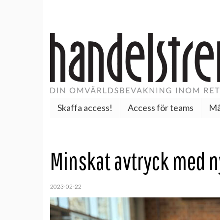
Skaffa access!
Access för teams
Må
Minskat avtryck med n
2023-02-22