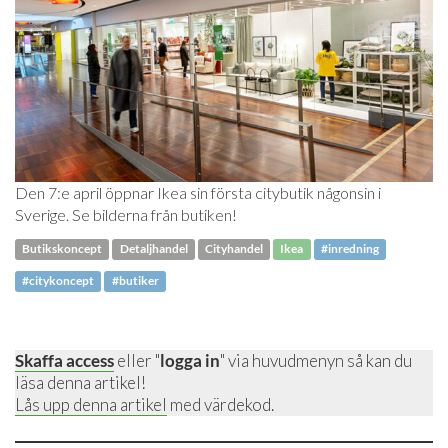
Den 7:e april öppnar Ikea sin första citybutik någonsin i
Sverige. Se bilderna från butiken!
Butikskoncept
Detaljhandel
Cityhandel
Ikea
#inredning
#citykoncept
#butiker
Skaffa access
eller "
logga in
" via huvudmenyn så kan du
läsa denna artikel!
Lås upp denna artikel
med värdekod.