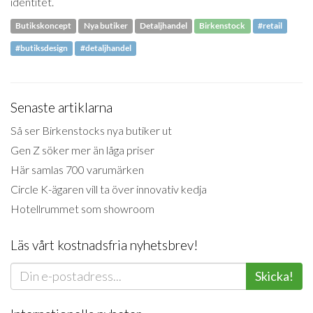
identitet.
Butikskoncept
Nya butiker
Detaljhandel
Birkenstock
#retail
#butiksdesign
#detaljhandel
Senaste artiklarna
Så ser Birkenstocks nya butiker ut
Gen Z söker mer än låga priser
Här samlas 700 varumärken
Circle K-ägaren vill ta över innovativ kedja
Hotellrummet som showroom
Läs vårt kostnadsfria nyhetsbrev!
Skicka!