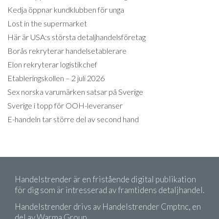
Kedja öppnar kundklubben för unga
Lost in the supermarket
Här är USA:s största detaljhandelsföretag
Borås rekryterar handelsetablerare
Elon rekryterar logistikchef
Etableringskollen – 2 juli 2026
Sex norska varumärken satsar på Sverige
Sverige i topp för OOH-leveranser
E-handeln tar större del av second hand
Handelstrender är en fristående digital publikation
för dig som är intresserad av framtidens detaljhandel.
Handelstrender drivs av Handelstrender Cmptnc, en
del av Warma Group.