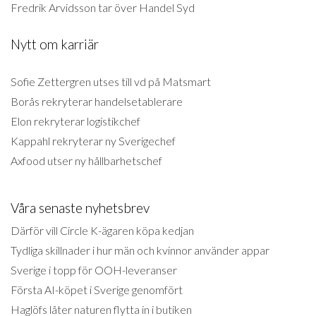
Fredrik Arvidsson tar över Handel Syd
Nytt om karriär
Sofie Zettergren utses till vd på Matsmart
Borås rekryterar handelsetablerare
Elon rekryterar logistikchef
Kappahl rekryterar ny Sverigechef
Axfood utser ny hållbarhetschef
Våra senaste nyhetsbrev
Därför vill Circle K-ägaren köpa kedjan
Tydliga skillnader i hur män och kvinnor använder appar
Sverige i topp för OOH-leveranser
Första AI-köpet i Sverige genomfört
Haglöfs låter naturen flytta in i butiken