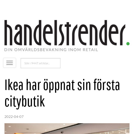
Sök
Öppna
efter:
menyn
Ikea har öppnat sin första
citybutik
2022-04-07