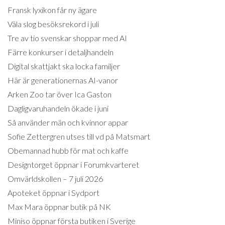
Fransk lyxikon får ny ägare
Väla slog besöksrekord i juli
Tre av tio svenskar shoppar med AI
Färre konkurser i detaljhandeln
Digital skattjakt ska locka familjer
Här är generationernas AI-vanor
Arken Zoo tar över Ica Gaston
Dagligvaruhandeln ökade i juni
Så använder män och kvinnor appar
Sofie Zettergren utses till vd på Matsmart
Obemannad hubb för mat och kaffe
Designtorget öppnar i Forumkvarteret
Omvärldskollen – 7 juli 2026
Apoteket öppnar i Sydport
Max Mara öppnar butik på NK
Miniso öppnar första butiken i Sverige