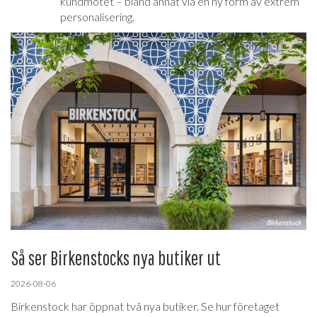
kundmötet – bland annat via en ny form av extrem
personalisering.
Så ser Birkenstocks nya butiker ut
2026-08-06
Birkenstock har öppnat två nya butiker. Se hur företaget