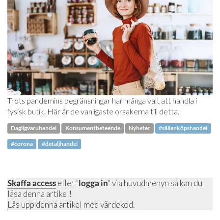
Trots pandemins begränsningar har många valt att handla i
fysisk butik. Här är de vanligaste orsakerna till detta.
Dagligvaruhandel
Konsumentbeteende
Nyheter
#sällanköpshandel
#corona
#detaljhandel
Skaffa access
eller "
logga in
" via huvudmenyn så kan du
läsa denna artikel!
Lås upp denna artikel
med värdekod.