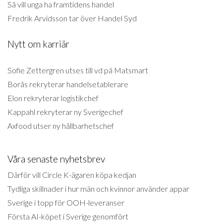
Så vill unga ha framtidens handel
Fredrik Arvidsson tar över Handel Syd
Nytt om karriär
Sofie Zettergren utses till vd på Matsmart
Borås rekryterar handelsetablerare
Elon rekryterar logistikchef
Kappahl rekryterar ny Sverigechef
Axfood utser ny hållbarhetschef
Våra senaste nyhetsbrev
Därför vill Circle K-ägaren köpa kedjan
Tydliga skillnader i hur män och kvinnor använder appar
Sverige i topp för OOH-leveranser
Första AI-köpet i Sverige genomfört