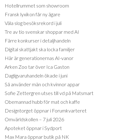
Hotellrummet som showroom
Fransk lyxikon får ny ägare
Väla slog besöksrekord i juli
Tre av tio svenskar shoppar med AI
Färre konkurser i detaljhandeln
Digital skattjakt ska locka familjer
Här är generationernas AI-vanor
Arken Zoo tar över Ica Gaston
Dagligvaruhandeln ökade i juni
Så använder män och kvinnor appar
Sofie Zettergren utses till vd på Matsmart
Obemannad hubb för mat och kaffe
Designtorget öppnar i Forumkvarteret
Omvärldskollen – 7 juli 2026
Apoteket öppnar i Sydport
Max Mara öppnar butik på NK