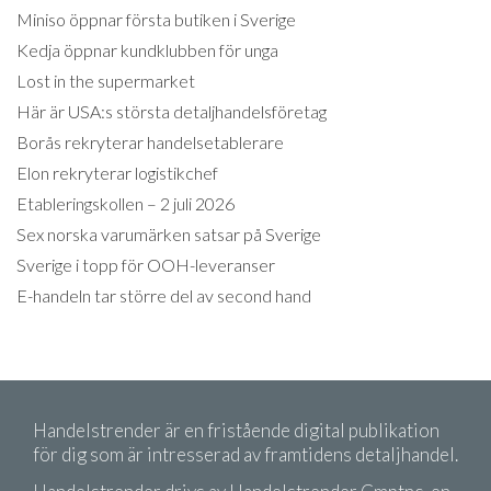
Miniso öppnar första butiken i Sverige
Kedja öppnar kundklubben för unga
Lost in the supermarket
Här är USA:s största detaljhandelsföretag
Borås rekryterar handelsetablerare
Elon rekryterar logistikchef
Etableringskollen – 2 juli 2026
Sex norska varumärken satsar på Sverige
Sverige i topp för OOH-leveranser
E-handeln tar större del av second hand
Handelstrender är en fristående digital publikation
för dig som är intresserad av framtidens detaljhandel.