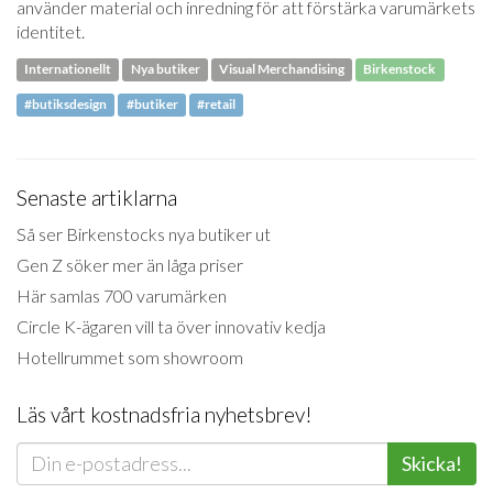
använder material och inredning för att förstärka varumärkets
identitet.
Internationellt
Nya butiker
Visual Merchandising
Birkenstock
#butiksdesign
#butiker
#retail
Senaste artiklarna
Så ser Birkenstocks nya butiker ut
Gen Z söker mer än låga priser
Här samlas 700 varumärken
Circle K-ägaren vill ta över innovativ kedja
Hotellrummet som showroom
Läs vårt kostnadsfria nyhetsbrev!
Skicka!