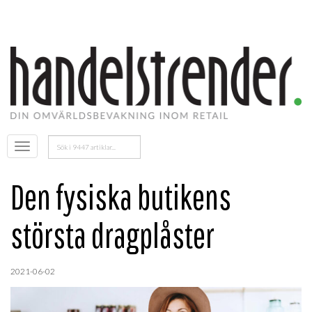
Sök
Öppna
efter:
menyn
Den fysiska butikens
största dragplåster
2021-06-02