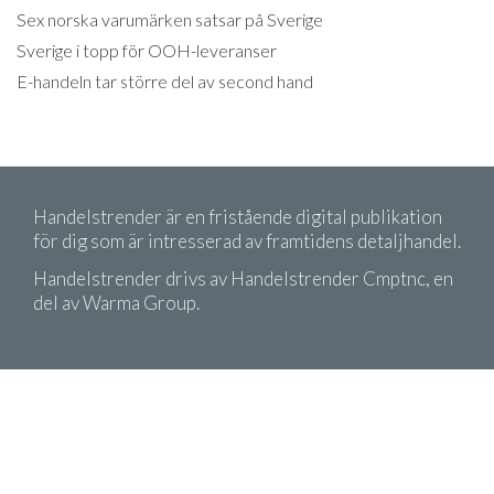
Sex norska varumärken satsar på Sverige
Sverige i topp för OOH-leveranser
E-handeln tar större del av second hand
Handelstrender är en fristående digital publikation
för dig som är intresserad av framtidens detaljhandel.
Handelstrender drivs av Handelstrender Cmptnc, en
del av Warma Group.
Copyright 2026 Handelstrender. Citera oss gärna!
Men kom ihåg att ange källa.
Köpvillkor
Integritetspolicy