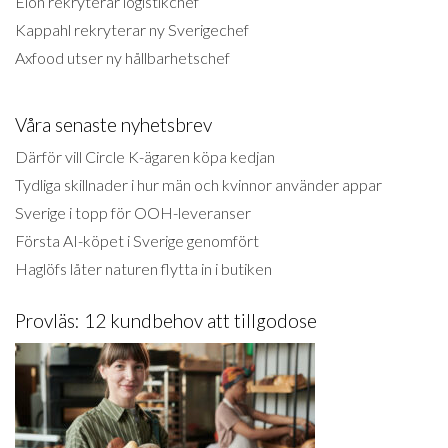
Elon rekryterar logistikchef
Kappahl rekryterar ny Sverigechef
Axfood utser ny hållbarhetschef
Våra senaste nyhetsbrev
Därför vill Circle K-ägaren köpa kedjan
Tydliga skillnader i hur män och kvinnor använder appar
Sverige i topp för OOH-leveranser
Första AI-köpet i Sverige genomfört
Haglöfs låter naturen flytta in i butiken
Provläs: 12 kundbehov att tillgodose