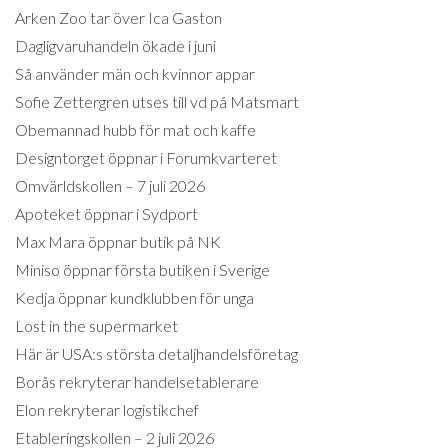
Arken Zoo tar över Ica Gaston
Dagligvaruhandeln ökade i juni
Så använder män och kvinnor appar
Sofie Zettergren utses till vd på Matsmart
Obemannad hubb för mat och kaffe
Designtorget öppnar i Forumkvarteret
Omvärldskollen – 7 juli 2026
Apoteket öppnar i Sydport
Max Mara öppnar butik på NK
Miniso öppnar första butiken i Sverige
Kedja öppnar kundklubben för unga
Lost in the supermarket
Här är USA:s största detaljhandelsföretag
Borås rekryterar handelsetablerare
Elon rekryterar logistikchef
Etableringskollen – 2 juli 2026