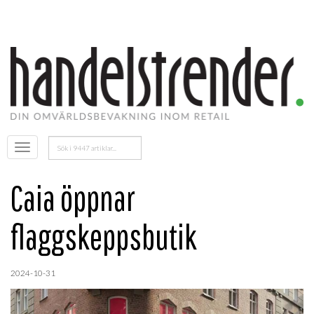
Sök
Öppna
efter:
menyn
Caia öppnar
flaggskeppsbutik
2024-10-31