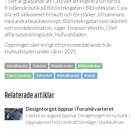
– Det är glädjande att Caia valt att etablera sin första
fristående butik på Biblioteksgatan i Bibliotekstan. Caia
blir ett välkommet tillskott och förstärker, tillsammans
med andra beautykoncept, Biblioteksgatan som skönhet-
och sminkdestination, säger Emanuel Westin, Chef
affärsutveckling butik, Hufvudstaden.
Öppningen sker enligt ett pressmeddelande från
Hufvudstaden under våren 2025.
Detaljhandel
Nyheter
Retailtrender
Bibliotekstan
Caia Cosmetics
#skönhet
#detaljhandel
#retail
Relaterade artiklar
Designtorget öppnar i Forumkvarteret
I slutet av augusti öppnar Designtorget en ny butik i
Uppsala med ett centralt hörnläge i stadskärnan.