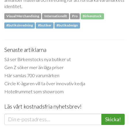
identitet.
Visual Merchandising
Internationellt
Pro
Birkenstock
#butiksinredning
#butiker
#butiksdesign
Senaste artiklarna
Så ser Birkenstocks nya butiker ut
Gen Z söker mer än låga priser
Här samlas 700 varumärken
Circle K-ägaren vill ta över innovativ kedja
Hotellrummet som showroom
Läs vårt kostnadsfria nyhetsbrev!
Skicka!