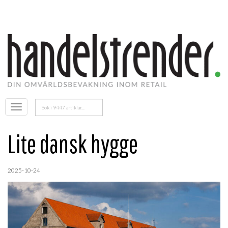
Sök
Öppna
efter:
menyn
Lite dansk hygge
2025-10-24