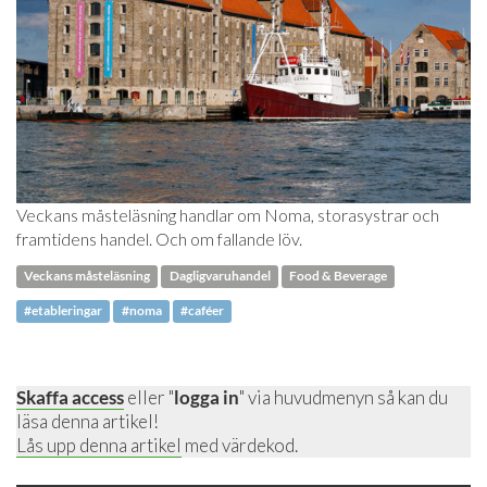
Veckans måsteläsning handlar om Noma, storasystrar och
framtidens handel. Och om fallande löv.
Veckans måsteläsning
Dagligvaruhandel
Food & Beverage
#etableringar
#noma
#caféer
Skaffa access
eller "
logga in
" via huvudmenyn så kan du
läsa denna artikel!
Lås upp denna artikel
med värdekod.