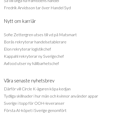
Så vill unga ha framtidens handel
Fredrik Arvidsson tar över Handel Syd
Nytt om karriär
Sofie Zettergren utses till vd på Matsmart
Borås rekryterar handelsetablerare
Elon rekryterar logistikchef
Kappahl rekryterar ny Sverigechef
Axfood utser ny hållbarhetschef
Våra senaste nyhetsbrev
Därför vill Circle K-ägaren köpa kedjan
Tydliga skillnader i hur män och kvinnor använder appar
Sverige i topp för OOH-leveranser
Första AI-köpet i Sverige genomfört