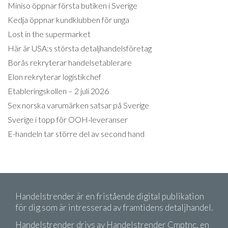
Miniso öppnar första butiken i Sverige
Kedja öppnar kundklubben för unga
Lost in the supermarket
Här är USA:s största detaljhandelsföretag
Borås rekryterar handelsetablerare
Elon rekryterar logistikchef
Etableringskollen – 2 juli 2026
Sex norska varumärken satsar på Sverige
Sverige i topp för OOH-leveranser
E-handeln tar större del av second hand
Handelstrender är en fristående digital publikation
för dig som är intresserad av framtidens detaljhandel.
Handelstrender drivs av Handelstrender Cmptnc, en