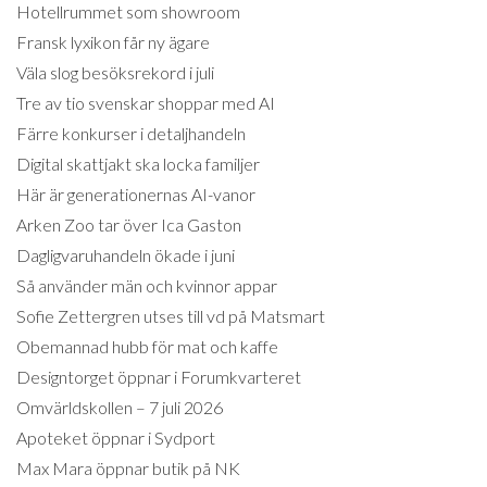
Hotellrummet som showroom
Fransk lyxikon får ny ägare
Väla slog besöksrekord i juli
Tre av tio svenskar shoppar med AI
Färre konkurser i detaljhandeln
Digital skattjakt ska locka familjer
Här är generationernas AI-vanor
Arken Zoo tar över Ica Gaston
Dagligvaruhandeln ökade i juni
Så använder män och kvinnor appar
Sofie Zettergren utses till vd på Matsmart
Obemannad hubb för mat och kaffe
Designtorget öppnar i Forumkvarteret
Omvärldskollen – 7 juli 2026
Apoteket öppnar i Sydport
Max Mara öppnar butik på NK