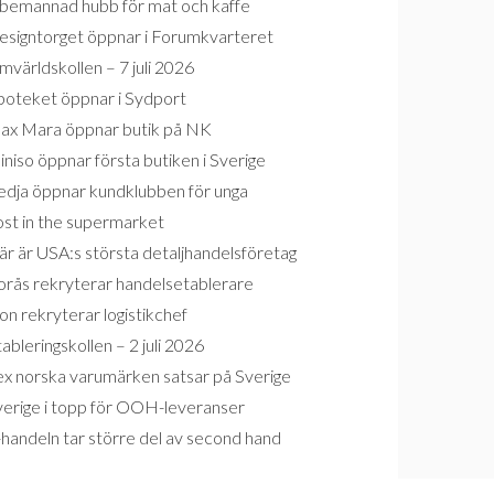
bemannad hubb för mat och kaffe
esigntorget öppnar i Forumkvarteret
världskollen – 7 juli 2026
poteket öppnar i Sydport
ax Mara öppnar butik på NK
niso öppnar första butiken i Sverige
edja öppnar kundklubben för unga
ost in the supermarket
r är USA:s största detaljhandelsföretag
orås rekryterar handelsetablerare
on rekryterar logistikchef
ableringskollen – 2 juli 2026
ex norska varumärken satsar på Sverige
verige i topp för OOH-leveranser
handeln tar större del av second hand