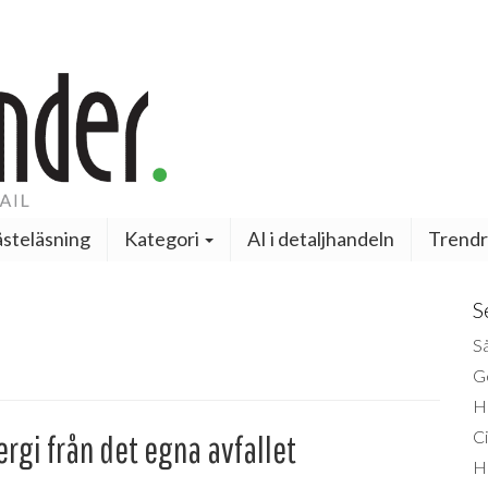
steläsning
Kategori
AI i detaljhandeln
Trendr
S
Så
Ge
H
Ci
rgi från det egna avfallet
H