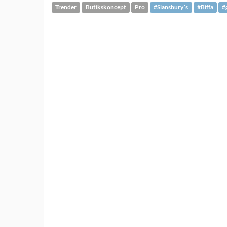
Trender
Butikskoncept
Pro
#Siansbury´s
#Biffa
#