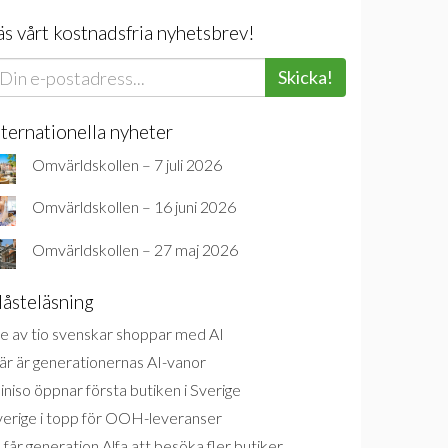
äs vårt kostnadsfria nyhetsbrev!
Skicka!
nternationella nyheter
Omvärldskollen – 7 juli 2026
Omvärldskollen – 16 juni 2026
Omvärldskollen – 27 maj 2026
åsteläsning
e av tio svenskar shoppar med AI
är är generationernas AI-vanor
niso öppnar första butiken i Sverige
verige i topp för OOH-leveranser
 får generation Alfa att besöka fler butiker