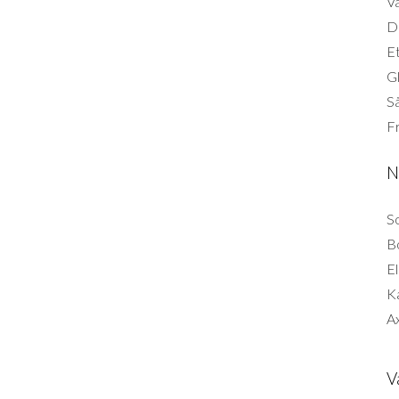
Vä
Di
Et
G
Så
F
N
So
B
El
K
Ax
V