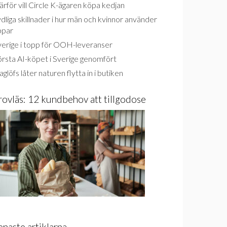
rför vill Circle K-ägaren köpa kedjan
dliga skillnader i hur män och kvinnor använder
ppar
verige i topp för OOH-leveranser
rsta AI-köpet i Sverige genomfört
glöfs låter naturen flytta in i butiken
rovläs: 12 kundbehov att tillgodose
enaste artiklarna