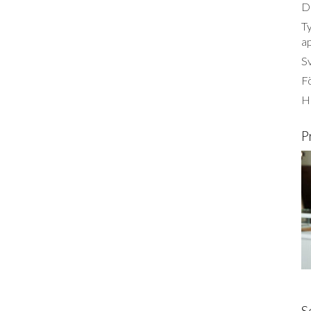
Dä
Ty
a
S
Fö
Ha
P
S