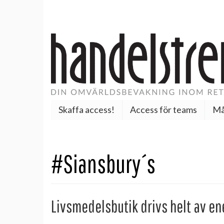
Skaffa access!
Access för teams
Må
#Siansbury´s
Livsmedelsbutik drivs helt av ene