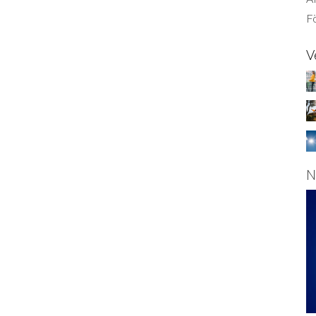
Fö
V
N