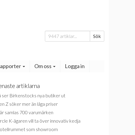
Sök
Sök
efter:
apporter
Om oss
Logga in
enaste artiklarna
 ser Birkenstocks nya butiker ut
n Z söker mer än låga priser
är samlas 700 varumärken
rcle K-ägaren vill ta över innovativ kedja
otellrummet som showroom