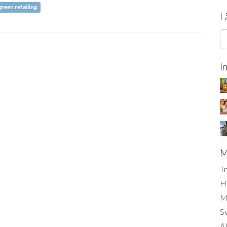
green retailing
L
I
M
Tr
H
Mi
S
AI