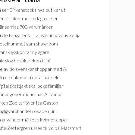
 ser Birkenstocks nya butiker ut
n Z söker mer än låga priser
är samlas 700 varumärken
rcle K-ägaren vill ta över innovativ kedja
otellrummet som showroom
ansk lyxikon får ny ägare
la slog besöksrekord i juli
e av tio svenskar shoppar med AI
rre konkurser i detaljhandeln
gital skattjakt ska locka familjer
är är generationernas AI-vanor
rken Zoo tar över Ica Gaston
gligvaruhandeln ökade i juni
å använder män och kvinnor appar
fie Zettergren utses till vd på Matsmart