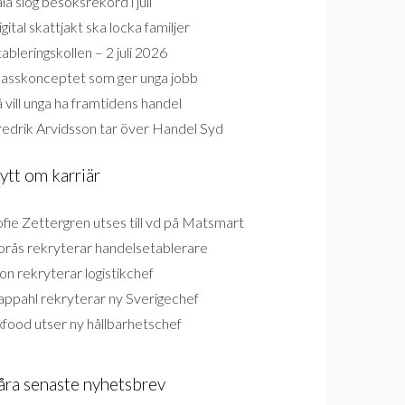
la slog besöksrekord i juli
gital skattjakt ska locka familjer
ableringskollen – 2 juli 2026
lasskonceptet som ger unga jobb
 vill unga ha framtidens handel
redrik Arvidsson tar över Handel Syd
ytt om karriär
fie Zettergren utses till vd på Matsmart
orås rekryterar handelsetablerare
on rekryterar logistikchef
appahl rekryterar ny Sverigechef
food utser ny hållbarhetschef
åra senaste nyhetsbrev