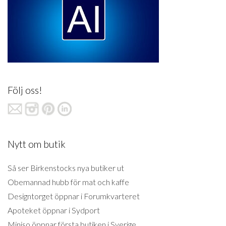
Följ oss!
Nytt om butik
Så ser Birkenstocks nya butiker ut
Obemannad hubb för mat och kaffe
Designtorget öppnar i Forumkvarteret
Apoteket öppnar i Sydport
Miniso öppnar första butiken i Sverige