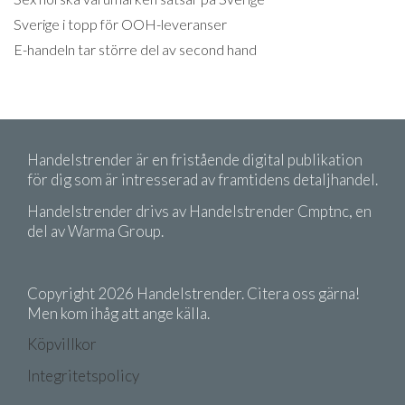
Sverige i topp för OOH-leveranser
E-handeln tar större del av second hand
Handelstrender är en fristående digital publikation
för dig som är intresserad av framtidens detaljhandel.
Handelstrender drivs av Handelstrender Cmptnc, en
del av Warma Group.
Copyright 2026 Handelstrender. Citera oss gärna!
Men kom ihåg att ange källa.
Köpvillkor
Integritetspolicy