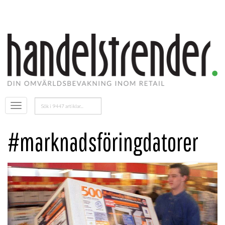
Sök
Öppna
efter:
menyn
#marknadsföringdatorer