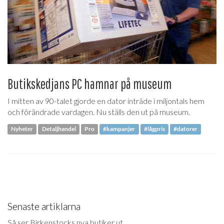
Butikskedjans PC hamnar på museum
I mitten av 90-talet gjorde en dator inträde i miljontals hem
och förändrade vardagen. Nu ställs den ut på museum.
Nyheter
Detaljhandel
Pro
#kampanjer
#lågpris
#datorer
Senaste artiklarna
Så ser Birkenstocks nya butiker ut