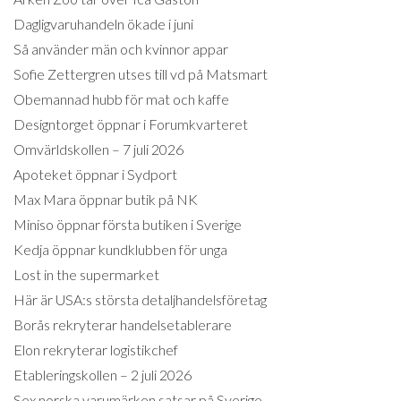
Dagligvaruhandeln ökade i juni
Så använder män och kvinnor appar
Sofie Zettergren utses till vd på Matsmart
Obemannad hubb för mat och kaffe
Designtorget öppnar i Forumkvarteret
Omvärldskollen – 7 juli 2026
Apoteket öppnar i Sydport
Max Mara öppnar butik på NK
Miniso öppnar första butiken i Sverige
Kedja öppnar kundklubben för unga
Lost in the supermarket
Här är USA:s största detaljhandelsföretag
Borås rekryterar handelsetablerare
Elon rekryterar logistikchef
Etableringskollen – 2 juli 2026
Sex norska varumärken satsar på Sverige