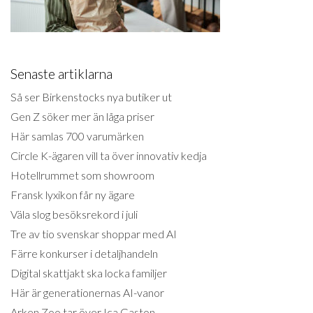
Senaste artiklarna
Så ser Birkenstocks nya butiker ut
Gen Z söker mer än låga priser
Här samlas 700 varumärken
Circle K-ägaren vill ta över innovativ kedja
Hotellrummet som showroom
Fransk lyxikon får ny ägare
Väla slog besöksrekord i juli
Tre av tio svenskar shoppar med AI
Färre konkurser i detaljhandeln
Digital skattjakt ska locka familjer
Här är generationernas AI-vanor
Arken Zoo tar över Ica Gaston