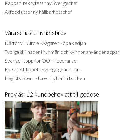
Kappahl rekryterar ny Sverigechef
Axfood utser ny hållbarhetschef
Våra senaste nyhetsbrev
Därför vill Circle K-ägaren köpa kedjan
Tydliga skillnader i hur män och kvinnor använder appar
Sverige i topp för OOH-leveranser
Första AI-köpet i Sverige genomfört
Haglöfs låter naturen flytta in i butiken
Provläs: 12 kundbehov att tillgodose