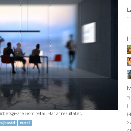
L
I
M
Tr
H
rbetsgivare inom retail. Här är resultatet.
Mi
S
taljhandel
#retail
AI