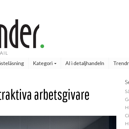
steläsning
Kategori
AI i detaljhandeln
Trendr
S
traktiva arbetsgivare
Så
Ge
H
Ci
H