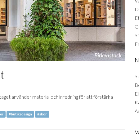
Vä
Di
Et
G
Så
F
N
ut
So
B
El
taget använder material och inredning för att förstärka
K
Ax
er
#butiksdesign
#skor
V