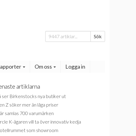
Sök
Sök
efter:
apporter
Om oss
Logga in
enaste artiklarna
 ser Birkenstocks nya butiker ut
n Z söker mer än låga priser
är samlas 700 varumärken
rcle K-ägaren vill ta över innovativ kedja
otellrummet som showroom