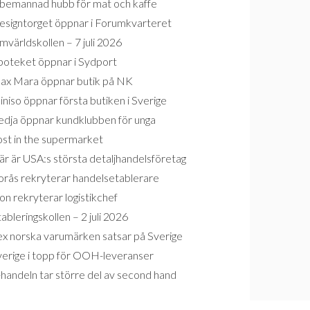
bemannad hubb för mat och kaffe
esigntorget öppnar i Forumkvarteret
världskollen – 7 juli 2026
poteket öppnar i Sydport
ax Mara öppnar butik på NK
niso öppnar första butiken i Sverige
edja öppnar kundklubben för unga
ost in the supermarket
r är USA:s största detaljhandelsföretag
orås rekryterar handelsetablerare
on rekryterar logistikchef
ableringskollen – 2 juli 2026
ex norska varumärken satsar på Sverige
verige i topp för OOH-leveranser
handeln tar större del av second hand