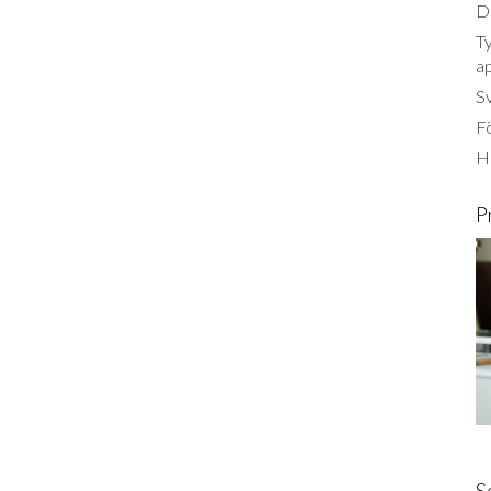
Dä
Ty
a
S
Fö
Ha
P
S