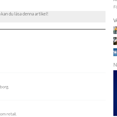
Fö
 kan du läsa denna artikel!
V
N
eborg.
om retail.