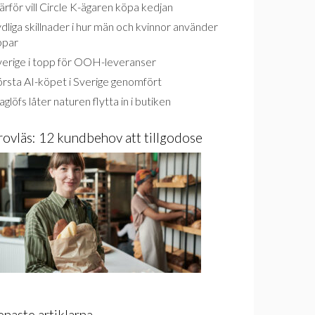
rför vill Circle K-ägaren köpa kedjan
dliga skillnader i hur män och kvinnor använder
ppar
verige i topp för OOH-leveranser
rsta AI-köpet i Sverige genomfört
glöfs låter naturen flytta in i butiken
rovläs: 12 kundbehov att tillgodose
enaste artiklarna