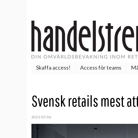
Skaffa access!
Access för teams
Må
Svensk retails mest at
2021-05-06