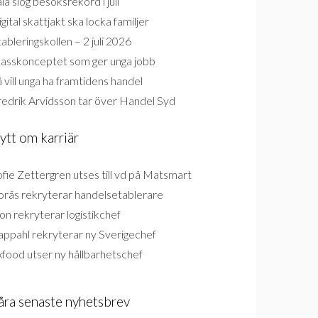
la slog besöksrekord i juli
gital skattjakt ska locka familjer
ableringskollen – 2 juli 2026
lasskonceptet som ger unga jobb
 vill unga ha framtidens handel
redrik Arvidsson tar över Handel Syd
ytt om karriär
fie Zettergren utses till vd på Matsmart
orås rekryterar handelsetablerare
on rekryterar logistikchef
appahl rekryterar ny Sverigechef
food utser ny hållbarhetschef
åra senaste nyhetsbrev