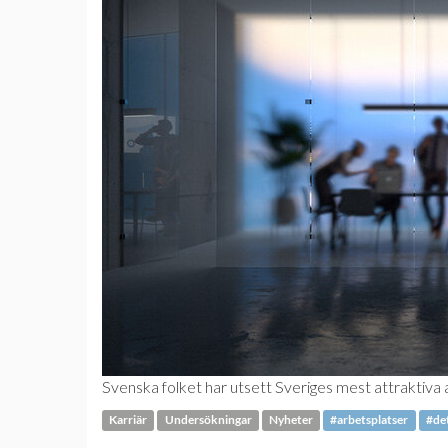
Svenska folket har utsett Sveriges mest attraktiva a
Karriär
Undersökningar
Nyheter
#arbetsplatser
#de