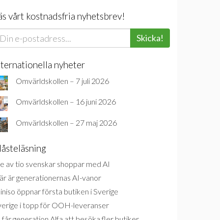
äs vårt kostnadsfria nyhetsbrev!
Skicka!
nternationella nyheter
Omvärldskollen – 7 juli 2026
Omvärldskollen – 16 juni 2026
Omvärldskollen – 27 maj 2026
åsteläsning
e av tio svenskar shoppar med AI
är är generationernas AI-vanor
niso öppnar första butiken i Sverige
verige i topp för OOH-leveranser
 får generation Alfa att besöka fler butiker