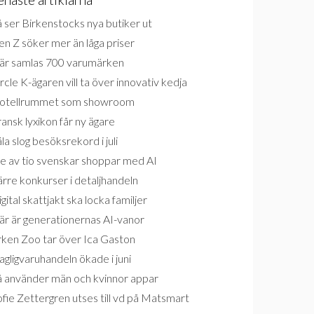
 ser Birkenstocks nya butiker ut
n Z söker mer än låga priser
är samlas 700 varumärken
rcle K-ägaren vill ta över innovativ kedja
otellrummet som showroom
ansk lyxikon får ny ägare
la slog besöksrekord i juli
e av tio svenskar shoppar med AI
rre konkurser i detaljhandeln
gital skattjakt ska locka familjer
är är generationernas AI-vanor
rken Zoo tar över Ica Gaston
gligvaruhandeln ökade i juni
å använder män och kvinnor appar
fie Zettergren utses till vd på Matsmart