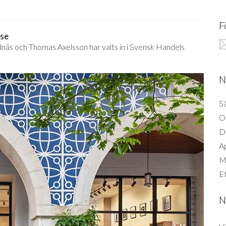
F
lse
näs och Thomas Axelsson har valts in i Svensk Handels
N
Så
O
D
A
Mi
Et
N