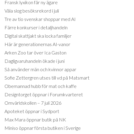
Fransk lyxikon får ny ägare
Väla slog besöksrekord i juli
Tre av tio svenskar shoppar med AI
Färre konkurser i detaljhandeln
Digital skattjakt ska locka familjer
Här är generationernas AI-vanor
Arken Zoo tar över Ica Gaston
Dagligvaruhandeln ökade i juni
Så använder män och kvinnor appar
Sofie Zettergren utses till vd på Matsmart
Obemannad hubb för mat och kaffe
Designtorget öppnar i Forumkvarteret
Omvärldskollen – 7 juli 2026
Apoteket öppnar i Sydport
Max Mara öppnar butik på NK
Miniso öppnar första butiken i Sverige