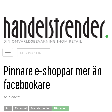
Sök
Öppna
efter:
menyn
Pinnare e-shoppar mer än
facebookare
2015-08-27
Pro
E-handel
Sociala medier
Pinterest