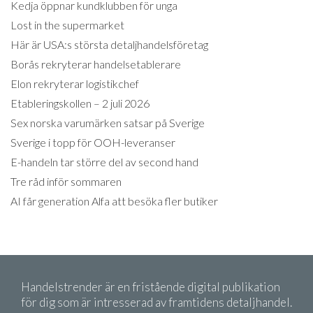
Kedja öppnar kundklubben för unga
Lost in the supermarket
Här är USA:s största detaljhandelsföretag
Borås rekryterar handelsetablerare
Elon rekryterar logistikchef
Etableringskollen – 2 juli 2026
Sex norska varumärken satsar på Sverige
Sverige i topp för OOH-leveranser
E-handeln tar större del av second hand
Tre råd inför sommaren
AI får generation Alfa att besöka fler butiker
Handelstrender är en fristående digital publikation
för dig som är intresserad av framtidens detaljhandel.