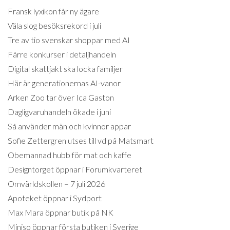
Fransk lyxikon får ny ägare
Väla slog besöksrekord i juli
Tre av tio svenskar shoppar med AI
Färre konkurser i detaljhandeln
Digital skattjakt ska locka familjer
Här är generationernas AI-vanor
Arken Zoo tar över Ica Gaston
Dagligvaruhandeln ökade i juni
Så använder män och kvinnor appar
Sofie Zettergren utses till vd på Matsmart
Obemannad hubb för mat och kaffe
Designtorget öppnar i Forumkvarteret
Omvärldskollen – 7 juli 2026
Apoteket öppnar i Sydport
Max Mara öppnar butik på NK
Miniso öppnar första butiken i Sverige