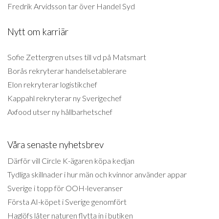
Fredrik Arvidsson tar över Handel Syd
Nytt om karriär
Sofie Zettergren utses till vd på Matsmart
Borås rekryterar handelsetablerare
Elon rekryterar logistikchef
Kappahl rekryterar ny Sverigechef
Axfood utser ny hållbarhetschef
Våra senaste nyhetsbrev
Därför vill Circle K-ägaren köpa kedjan
Tydliga skillnader i hur män och kvinnor använder appar
Sverige i topp för OOH-leveranser
Första AI-köpet i Sverige genomfört
Haglöfs låter naturen flytta in i butiken