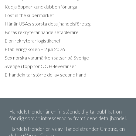
Kedja öppnar kundklubben för unga
Lost in the supermarket
Här är USA:s största detaljhandelsföretag
Borås rekryterar handelsetablerare
Elon rekryterar logistikchef
Etableringskollen – 2 juli 2026
Sex norska varumärken satsar på Sverige
Sverige i topp för OOH-leveranser
E-handeln tar större del av second hand
Handelstrender är en fristående digital publikation
för dig som är intresserad av framtidens detaljhandel.
Handelstrender drivs av Handelstrender Cmptnc, en
del av Warma Group.