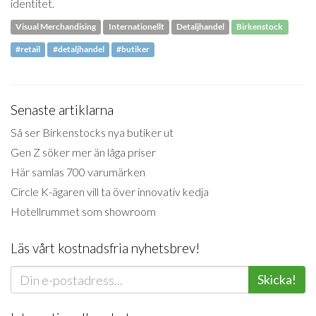
identitet.
Visual Merchandising
Internationellt
Detaljhandel
Birkenstock
#retail
#detaljhandel
#butiker
Senaste artiklarna
Så ser Birkenstocks nya butiker ut
Gen Z söker mer än låga priser
Här samlas 700 varumärken
Circle K-ägaren vill ta över innovativ kedja
Hotellrummet som showroom
Läs vårt kostnadsfria nyhetsbrev!
Skicka!