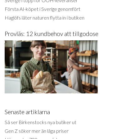
Sverige i topp för OOH-leveranser
Första AI-köpet i Sverige genomfört
Haglöfs låter naturen flytta in i butiken
Provläs: 12 kundbehov att tillgodose
Senaste artiklarna
Så ser Birkenstocks nya butiker ut
Gen Z söker mer än låga priser