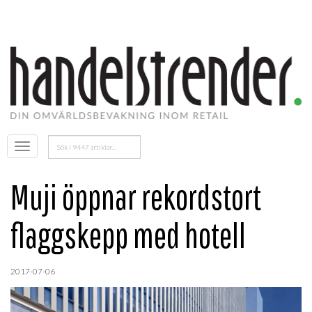
Sök
Öppna
efter:
menyn
Muji öppnar rekordstort
flaggskepp med hotell
2017-07-06