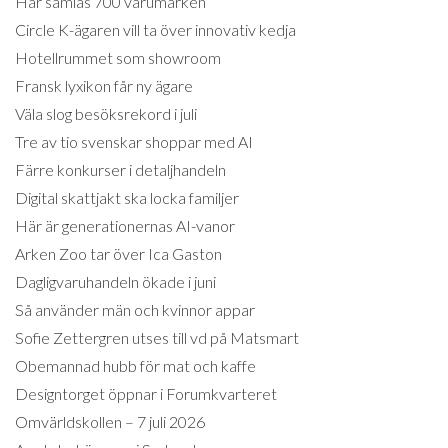
Här samlas 700 varumärken
Circle K-ägaren vill ta över innovativ kedja
Hotellrummet som showroom
Fransk lyxikon får ny ägare
Väla slog besöksrekord i juli
Tre av tio svenskar shoppar med AI
Färre konkurser i detaljhandeln
Digital skattjakt ska locka familjer
Här är generationernas AI-vanor
Arken Zoo tar över Ica Gaston
Dagligvaruhandeln ökade i juni
Så använder män och kvinnor appar
Sofie Zettergren utses till vd på Matsmart
Obemannad hubb för mat och kaffe
Designtorget öppnar i Forumkvarteret
Omvärldskollen – 7 juli 2026