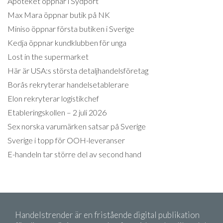
Apoteket öppnar i Sydport
Max Mara öppnar butik på NK
Miniso öppnar första butiken i Sverige
Kedja öppnar kundklubben för unga
Lost in the supermarket
Här är USA:s största detaljhandelsföretag
Borås rekryterar handelsetablerare
Elon rekryterar logistikchef
Etableringskollen – 2 juli 2026
Sex norska varumärken satsar på Sverige
Sverige i topp för OOH-leveranser
E-handeln tar större del av second hand
Handelstrender är en fristående digital publikation