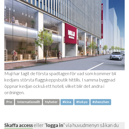
Muji har tagit de första spadtagen för vad som kommer bli
kedjans största flaggskeppsbutik hittills. I samma byggnad
öppnar kedjan också ett hotell, vilket blir det andra i
ordningen.
Pro
Internationellt
Nyheter
#kina
#tokyo
#shenzhen
Skaffa access
eller "
logga in
" via huvudmenyn så kan du