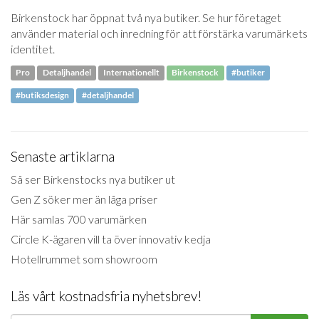
Birkenstock har öppnat två nya butiker. Se hur företaget
använder material och inredning för att förstärka varumärkets
identitet.
Pro
Detaljhandel
Internationellt
Birkenstock
#butiker
#butiksdesign
#detaljhandel
Senaste artiklarna
Så ser Birkenstocks nya butiker ut
Gen Z söker mer än låga priser
Här samlas 700 varumärken
Circle K-ägaren vill ta över innovativ kedja
Hotellrummet som showroom
Läs vårt kostnadsfria nyhetsbrev!