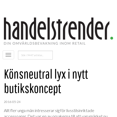
Sök
Öppna
efter:
menyn
Könsneutral lyx i nytt
butikskoncept
2016-05-24
Allt fler unga män intresserar sig för livsstilsinriktade
accessoarer. Det var en av orsakerna till att varumärket nu