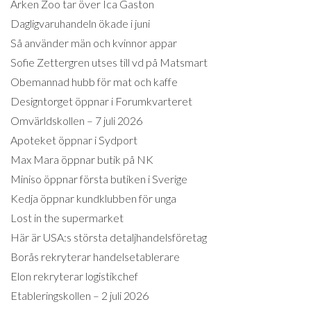
Arken Zoo tar över Ica Gaston
Dagligvaruhandeln ökade i juni
Så använder män och kvinnor appar
Sofie Zettergren utses till vd på Matsmart
Obemannad hubb för mat och kaffe
Designtorget öppnar i Forumkvarteret
Omvärldskollen – 7 juli 2026
Apoteket öppnar i Sydport
Max Mara öppnar butik på NK
Miniso öppnar första butiken i Sverige
Kedja öppnar kundklubben för unga
Lost in the supermarket
Här är USA:s största detaljhandelsföretag
Borås rekryterar handelsetablerare
Elon rekryterar logistikchef
Etableringskollen – 2 juli 2026