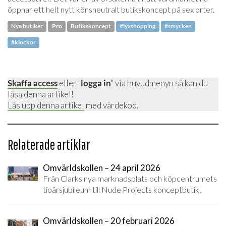
öppnar ett helt nytt könsneutralt butikskoncept på sex orter.
Nya butiker
Pro
Butikskoncept
#lyxshopping
#smycken
#klockor
Skaffa access
eller "
logga in
" via huvudmenyn så kan du
läsa denna artikel!
Lås upp denna artikel
med värdekod.
Relaterade artiklar
Omvärldskollen – 24 april 2026
Från Clarks nya marknadsplats och köpcentrumets
tioårsjubileum till Nude Projects konceptbutik.
Omvärldskollen – 20 februari 2026