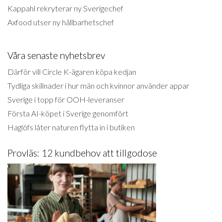
Kappahl rekryterar ny Sverigechef
Axfood utser ny hållbarhetschef
Våra senaste nyhetsbrev
Därför vill Circle K-ägaren köpa kedjan
Tydliga skillnader i hur män och kvinnor använder appar
Sverige i topp för OOH-leveranser
Första AI-köpet i Sverige genomfört
Haglöfs låter naturen flytta in i butiken
Provläs: 12 kundbehov att tillgodose