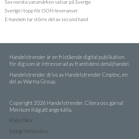
Sex norska varumärken satsar på Sverige
Sverige i topp för OOH-leveranser
E-handeln tar större del av second hand
Handelstrender är en fristående digital publikation
för dig som är intresserad av framtidens detaljhandel.
Handelstrender drivs av Handelstrender Cmptnc, en
del av Warma Group.
Copyright 2026 Handelstrender. Citera oss gärna!
Men kom ihåg att ange källa.
Köpvillkor
Integritetspolicy