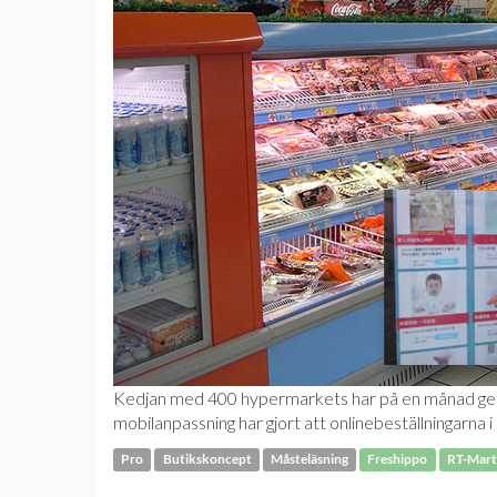
Kedjan med 400 hypermarkets har på en månad geno
mobilanpassning har gjort att onlinebeställningarna i b
Pro
Butikskoncept
Måsteläsning
Freshippo
RT-Mart