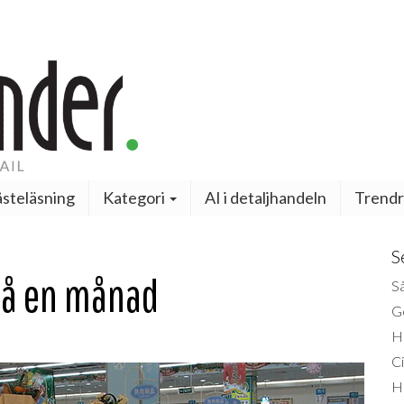
steläsning
Kategori
AI i detaljhandeln
Trendr
S
 på en månad
Så
Ge
H
Ci
H