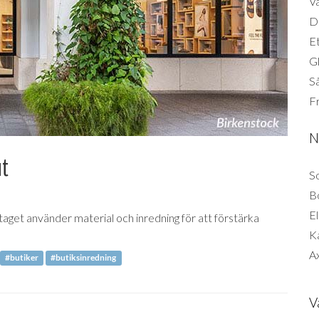
Vä
Di
Et
G
Så
F
N
ut
So
B
El
taget använder material och inredning för att förstärka
K
Ax
#butiker
#butiksinredning
V