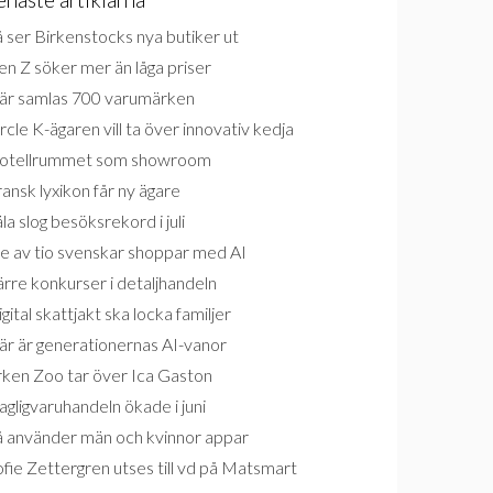
 ser Birkenstocks nya butiker ut
n Z söker mer än låga priser
är samlas 700 varumärken
rcle K-ägaren vill ta över innovativ kedja
otellrummet som showroom
ansk lyxikon får ny ägare
la slog besöksrekord i juli
e av tio svenskar shoppar med AI
rre konkurser i detaljhandeln
gital skattjakt ska locka familjer
är är generationernas AI-vanor
rken Zoo tar över Ica Gaston
gligvaruhandeln ökade i juni
å använder män och kvinnor appar
fie Zettergren utses till vd på Matsmart