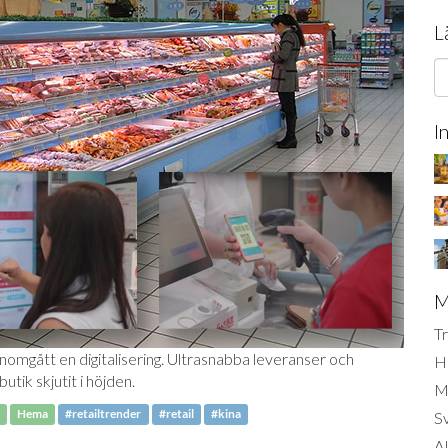
L
I
M
Tr
mgått en digitalisering. Ultrasnabba leveranser och
H
utik skjutit i höjden.
Mi
Hema
#retailtrender
#retail
#kina
S
AI