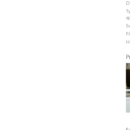
Dä
Ty
a
S
Fö
Ha
P
S