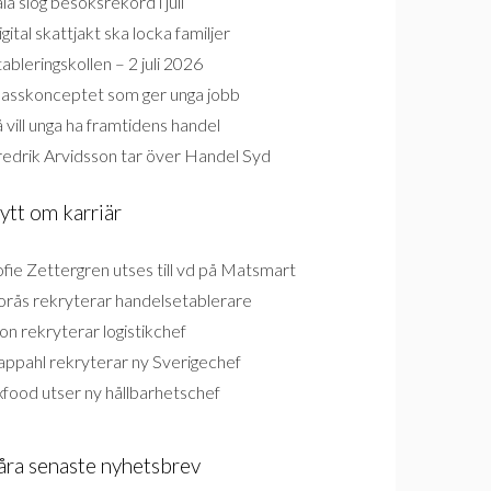
la slog besöksrekord i juli
gital skattjakt ska locka familjer
ableringskollen – 2 juli 2026
lasskonceptet som ger unga jobb
 vill unga ha framtidens handel
redrik Arvidsson tar över Handel Syd
ytt om karriär
fie Zettergren utses till vd på Matsmart
orås rekryterar handelsetablerare
on rekryterar logistikchef
appahl rekryterar ny Sverigechef
food utser ny hållbarhetschef
åra senaste nyhetsbrev