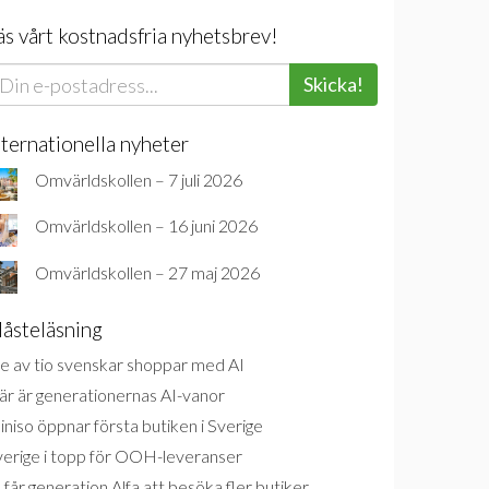
äs vårt kostnadsfria nyhetsbrev!
Skicka!
nternationella nyheter
Omvärldskollen – 7 juli 2026
Omvärldskollen – 16 juni 2026
Omvärldskollen – 27 maj 2026
åsteläsning
e av tio svenskar shoppar med AI
är är generationernas AI-vanor
niso öppnar första butiken i Sverige
verige i topp för OOH-leveranser
 får generation Alfa att besöka fler butiker