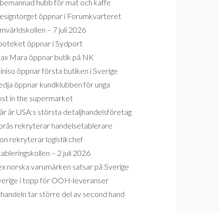
bemannad hubb för mat och kaffe
esigntorget öppnar i Forumkvarteret
världskollen – 7 juli 2026
poteket öppnar i Sydport
ax Mara öppnar butik på NK
niso öppnar första butiken i Sverige
edja öppnar kundklubben för unga
ost in the supermarket
r är USA:s största detaljhandelsföretag
orås rekryterar handelsetablerare
on rekryterar logistikchef
ableringskollen – 2 juli 2026
ex norska varumärken satsar på Sverige
verige i topp för OOH-leveranser
handeln tar större del av second hand