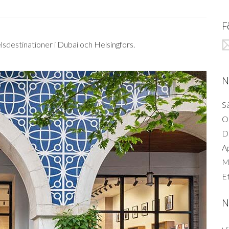
F
lsdestinationer i Dubai och Helsingfors.
N
Så
O
D
A
Mi
Et
N