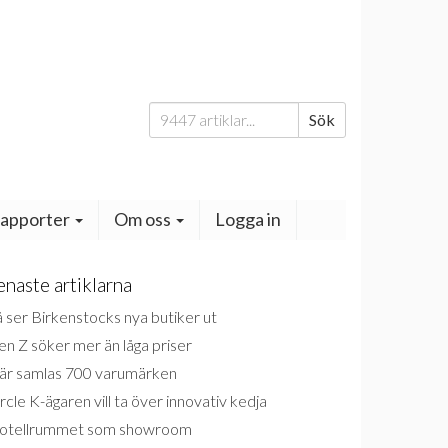
Sök
Sök
efter:
apporter
Om oss
Logga in
enaste artiklarna
 ser Birkenstocks nya butiker ut
n Z söker mer än låga priser
är samlas 700 varumärken
rcle K-ägaren vill ta över innovativ kedja
otellrummet som showroom