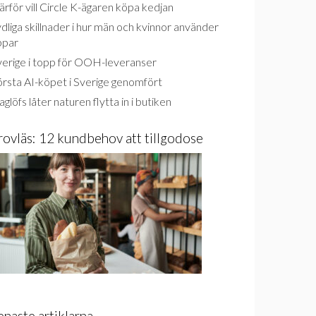
rför vill Circle K-ägaren köpa kedjan
dliga skillnader i hur män och kvinnor använder
ppar
verige i topp för OOH-leveranser
rsta AI-köpet i Sverige genomfört
glöfs låter naturen flytta in i butiken
rovläs: 12 kundbehov att tillgodose
enaste artiklarna