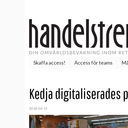
Skaffa access!
Access för teams
Må
Kedja digitaliserades
2018-06-15