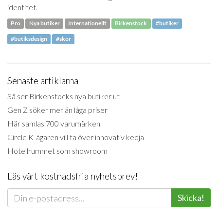
identitet.
Pro
Nya butiker
Internationellt
Birkenstock
#butiker
#butiksdesign
#skor
Senaste artiklarna
Så ser Birkenstocks nya butiker ut
Gen Z söker mer än låga priser
Här samlas 700 varumärken
Circle K-ägaren vill ta över innovativ kedja
Hotellrummet som showroom
Läs vårt kostnadsfria nyhetsbrev!
Skicka!