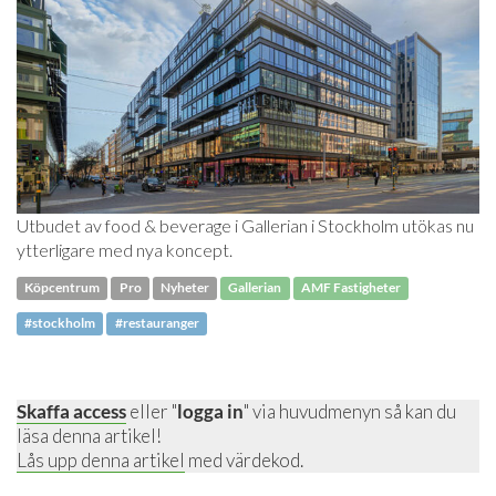
Utbudet av food & beverage i Gallerian i Stockholm utökas nu
ytterligare med nya koncept.
Köpcentrum
Pro
Nyheter
Gallerian
AMF Fastigheter
#stockholm
#restauranger
Skaffa access
eller "
logga in
" via huvudmenyn så kan du
läsa denna artikel!
Lås upp denna artikel
med värdekod.