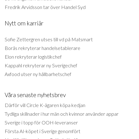
Fredrik Arvidsson tar över Handel Syd
Nytt om karriär
Sofie Zettergren utses till vd på Matsmart
Borås rekryterar handelsetablerare
Elon rekryterar logistikchef
Kappahl rekryterar ny Sverigechef
Axfood utser ny hållbarhetschef
Våra senaste nyhetsbrev
Därför vill Circle K-ägaren köpa kedjan
Tydliga skillnader i hur män och kvinnor använder appar
Sverige i topp för OOH-leveranser
Första AI-köpet i Sverige genomfört