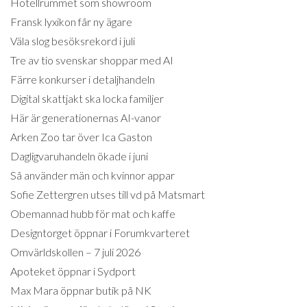
Hotellrummet som showroom
Fransk lyxikon får ny ägare
Väla slog besöksrekord i juli
Tre av tio svenskar shoppar med AI
Färre konkurser i detaljhandeln
Digital skattjakt ska locka familjer
Här är generationernas AI-vanor
Arken Zoo tar över Ica Gaston
Dagligvaruhandeln ökade i juni
Så använder män och kvinnor appar
Sofie Zettergren utses till vd på Matsmart
Obemannad hubb för mat och kaffe
Designtorget öppnar i Forumkvarteret
Omvärldskollen – 7 juli 2026
Apoteket öppnar i Sydport
Max Mara öppnar butik på NK