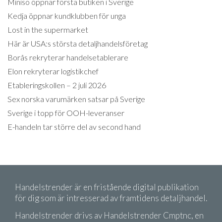
Miniso öppnar första butiken i Sverige
Kedja öppnar kundklubben för unga
Lost in the supermarket
Här är USA:s största detaljhandelsföretag
Borås rekryterar handelsetablerare
Elon rekryterar logistikchef
Etableringskollen – 2 juli 2026
Sex norska varumärken satsar på Sverige
Sverige i topp för OOH-leveranser
E-handeln tar större del av second hand
Handelstrender är en fristående digital publikation
för dig som är intresserad av framtidens detaljhandel.
Handelstrender drivs av Handelstrender Cmptnc, en