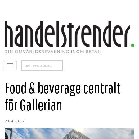
Sök
Öppna
efter:
menyn
Food & beverage centralt
för Gallerian
2024-08-27