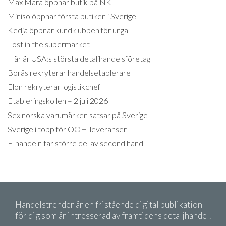
Max Mara öppnar butik på NK
Miniso öppnar första butiken i Sverige
Kedja öppnar kundklubben för unga
Lost in the supermarket
Här är USA:s största detaljhandelsföretag
Borås rekryterar handelsetablerare
Elon rekryterar logistikchef
Etableringskollen – 2 juli 2026
Sex norska varumärken satsar på Sverige
Sverige i topp för OOH-leveranser
E-handeln tar större del av second hand
Handelstrender är en fristående digital publikation
för dig som är intresserad av framtidens detaljhandel.