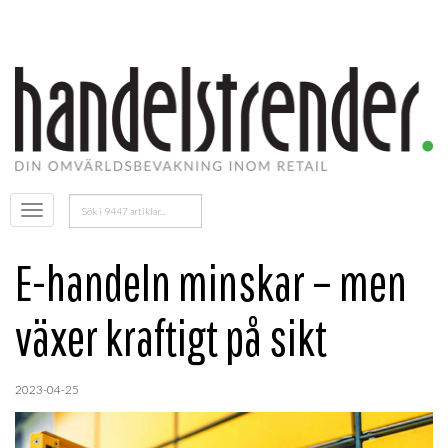
Sök
Öppna
efter:
menyn
E-handeln minskar – men
växer kraftigt på sikt
2023-04-25