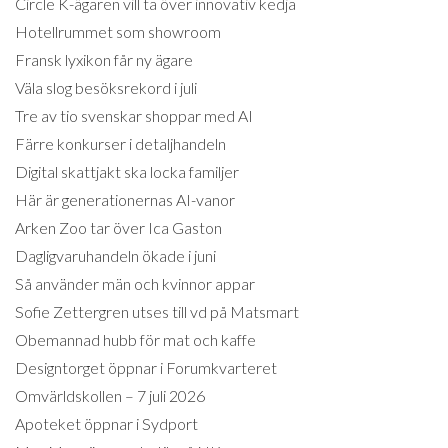
Circle K-ägaren vill ta över innovativ kedja
Hotellrummet som showroom
Fransk lyxikon får ny ägare
Väla slog besöksrekord i juli
Tre av tio svenskar shoppar med AI
Färre konkurser i detaljhandeln
Digital skattjakt ska locka familjer
Här är generationernas AI-vanor
Arken Zoo tar över Ica Gaston
Dagligvaruhandeln ökade i juni
Så använder män och kvinnor appar
Sofie Zettergren utses till vd på Matsmart
Obemannad hubb för mat och kaffe
Designtorget öppnar i Forumkvarteret
Omvärldskollen – 7 juli 2026
Apoteket öppnar i Sydport