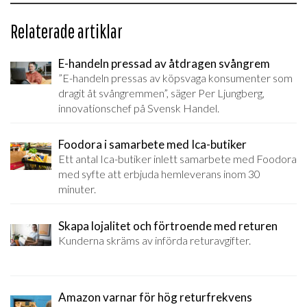
Relaterade artiklar
E-handeln pressad av åtdragen svångrem
”E-handeln pressas av köpsvaga konsumenter som
dragit åt svångremmen”, säger Per Ljungberg,
innovationschef på Svensk Handel.
Foodora i samarbete med Ica-butiker
Ett antal Ica-butiker inlett samarbete med Foodora
med syfte att erbjuda hemleverans inom 30
minuter.
Skapa lojalitet och förtroende med returen
Kunderna skräms av införda returavgifter.
Amazon varnar för hög returfrekvens