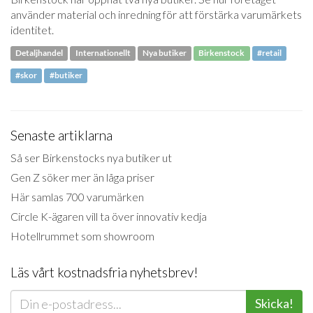
använder material och inredning för att förstärka varumärkets
identitet.
Detaljhandel
Internationellt
Nya butiker
Birkenstock
#retail
#skor
#butiker
Senaste artiklarna
Så ser Birkenstocks nya butiker ut
Gen Z söker mer än låga priser
Här samlas 700 varumärken
Circle K-ägaren vill ta över innovativ kedja
Hotellrummet som showroom
Läs vårt kostnadsfria nyhetsbrev!
Skicka!