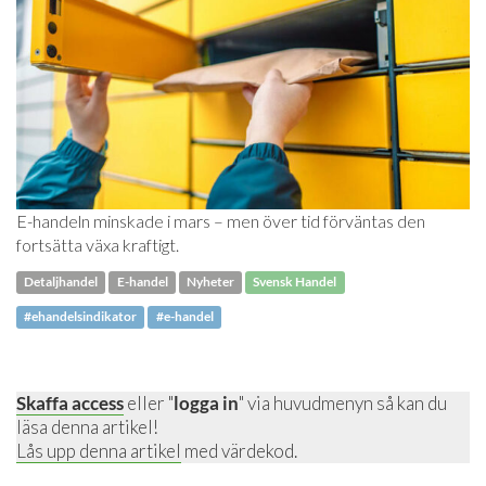
E-handeln minskade i mars – men över tid förväntas den
fortsätta växa kraftigt.
Detaljhandel
E-handel
Nyheter
Svensk Handel
#ehandelsindikator
#e-handel
Skaffa access
eller "
logga in
" via huvudmenyn så kan du
läsa denna artikel!
Lås upp denna artikel
med värdekod.