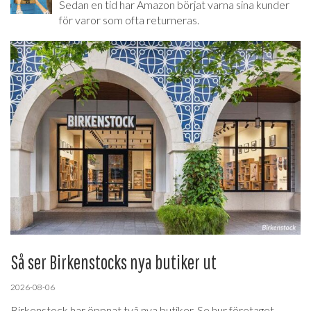
Sedan en tid har Amazon börjat varna sina kunder
för varor som ofta returneras.
Så ser Birkenstocks nya butiker ut
2026-08-06
Birkenstock har öppnat två nya butiker. Se hur företaget