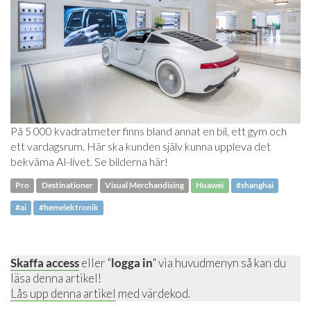
På 5 000 kvadratmeter finns bland annat en bil, ett gym och
ett vardagsrum. Här ska kunden själv kunna uppleva det
bekväma AI-livet. Se bilderna här!
Pro
Destinationer
Visual Merchandising
Huawei
#shanghai
#ai
#hemelektronik
Skaffa access
eller "
logga in
" via huvudmenyn så kan du
läsa denna artikel!
Lås upp denna artikel
med värdekod.