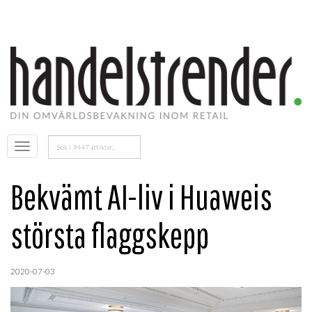
Sök
Öppna
efter:
menyn
Bekvämt AI-liv i Huaweis
största flaggskepp
2020-07-03