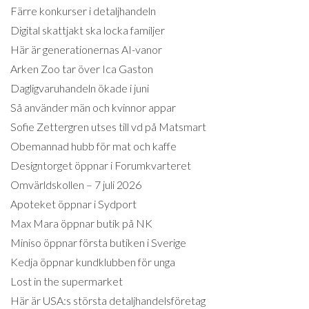
Färre konkurser i detaljhandeln
Digital skattjakt ska locka familjer
Här är generationernas AI-vanor
Arken Zoo tar över Ica Gaston
Dagligvaruhandeln ökade i juni
Så använder män och kvinnor appar
Sofie Zettergren utses till vd på Matsmart
Obemannad hubb för mat och kaffe
Designtorget öppnar i Forumkvarteret
Omvärldskollen – 7 juli 2026
Apoteket öppnar i Sydport
Max Mara öppnar butik på NK
Miniso öppnar första butiken i Sverige
Kedja öppnar kundklubben för unga
Lost in the supermarket
Här är USA:s största detaljhandelsföretag