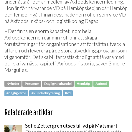
under åtta år och är medlem av Axfoods koncernledning.
Hon är för närvarande VD på Hemköpskedjan där Hemköp
och Tempo ingår. Innan dess hade hon rollen som vice VD
på Axfoods inköps- och logistikbolag Dagab.
– Det finns en enorm kapacitet inom hela
Axfoodkoncernen där min roll blir att skapa
förutsättningar för organisationen att fortsätta utveckla
affären och leverera på de stora utvecklingsprogram som
vi genomför. Det ska bli fantastiskt roligt att få vara med
och skriva nästa kapitel i Axfoods historia, säger Simone
Margulies.
Nyheter
Personer
Dagligvaruhandel
Hemköp
Axfood
#dagligvaror
#kundrekrytering
#vd
Relaterade artiklar
Sofie Zettergren utses till vd på Matsmart
Efter drygt sex månader som tillförordnad vd får