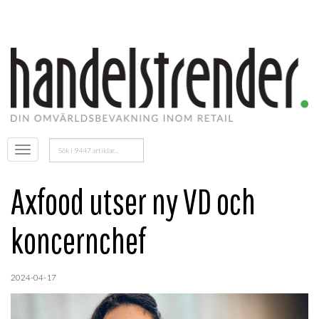
Sök
Öppna
efter:
menyn
Axfood utser ny VD och
koncernchef
2024-04-17