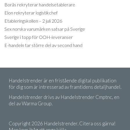
Borås rekryterar handelsetablerare
Elon rekryterar logistikchef
Etableringskollen – 2 juli 2026
Sex norska varumärken satsar på Sverige
Sverige i topp för OOH-leveranser
E-handeln tar större del av second hand
Handelstrender är en fristående digital publikation
för dig som är intresserad av framtidens detaljhandel.
Handelstrender drivs av Handelstrender Cmptnc, en
del av Warma Group.
Copyright 2026 Handelstrender. Citera oss gärna!
Men kom ihåg att ange källa.