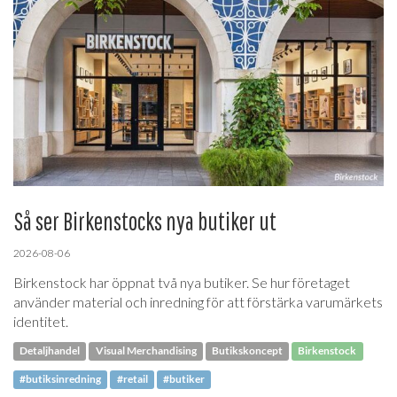
Så ser Birkenstocks nya butiker ut
2026-08-06
Birkenstock har öppnat två nya butiker. Se hur företaget
använder material och inredning för att förstärka varumärkets
identitet.
Detaljhandel
Visual Merchandising
Butikskoncept
Birkenstock
#butiksinredning
#retail
#butiker