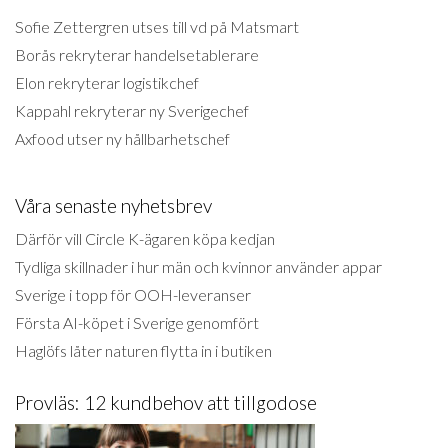
Sofie Zettergren utses till vd på Matsmart
Borås rekryterar handelsetablerare
Elon rekryterar logistikchef
Kappahl rekryterar ny Sverigechef
Axfood utser ny hållbarhetschef
Våra senaste nyhetsbrev
Därför vill Circle K-ägaren köpa kedjan
Tydliga skillnader i hur män och kvinnor använder appar
Sverige i topp för OOH-leveranser
Första AI-köpet i Sverige genomfört
Haglöfs låter naturen flytta in i butiken
Provläs: 12 kundbehov att tillgodose