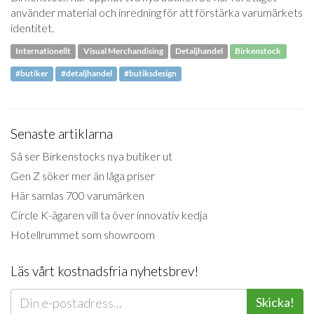
använder material och inredning för att förstärka varumärkets
identitet.
Internationellt
Visual Merchandising
Detaljhandel
Birkenstock
#butiker
#detaljhandel
#butiksdesign
Senaste artiklarna
Så ser Birkenstocks nya butiker ut
Gen Z söker mer än låga priser
Här samlas 700 varumärken
Circle K-ägaren vill ta över innovativ kedja
Hotellrummet som showroom
Läs vårt kostnadsfria nyhetsbrev!
Skicka!