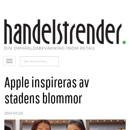
Sök
Öppna
efter:
menyn
Apple inspireras av
stadens blommor
2024-03-26