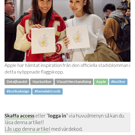
Apple har hämtat inspiration från den officiella stadsblomman i
detta nyöppnade flaggskepp.
Detaljhandel
Nya butiker
Visual Merchandising
Apple
#butiker
#butiksdesign
#hemelektronik
Skaffa access
eller "
logga in
" via huvudmenyn så kan du
läsa denna artikel!
Lås upp denna artikel
med värdekod.