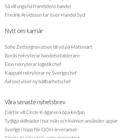
Så vill unga ha framtidens handel
Fredrik Arvidsson tar över Handel Syd
Nytt om karriär
Sofie Zettergren utses till vd på Matsmart
Borås rekryterar handelsetablerare
Elon rekryterar logistikchef
Kappahl rekryterar ny Sverigechef
Axfood utser ny hållbarhetschef
Våra senaste nyhetsbrev
Därför vill Circle K-ägaren köpa kedjan
Tydliga skillnader i hur män och kvinnor använder appar
Sverige i topp för OOH-leveranser
Första AI-köpet i Sverige genomfört