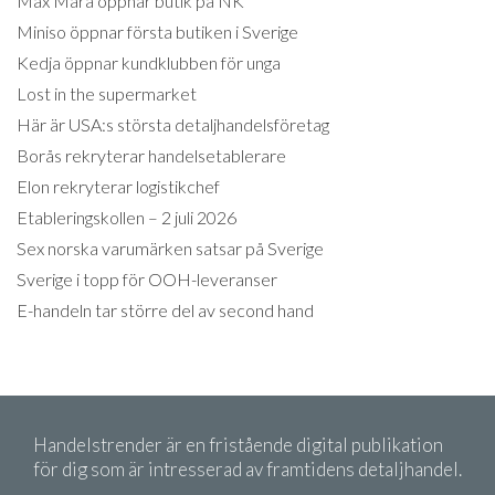
Max Mara öppnar butik på NK
Miniso öppnar första butiken i Sverige
Kedja öppnar kundklubben för unga
Lost in the supermarket
Här är USA:s största detaljhandelsföretag
Borås rekryterar handelsetablerare
Elon rekryterar logistikchef
Etableringskollen – 2 juli 2026
Sex norska varumärken satsar på Sverige
Sverige i topp för OOH-leveranser
E-handeln tar större del av second hand
Handelstrender är en fristående digital publikation
för dig som är intresserad av framtidens detaljhandel.