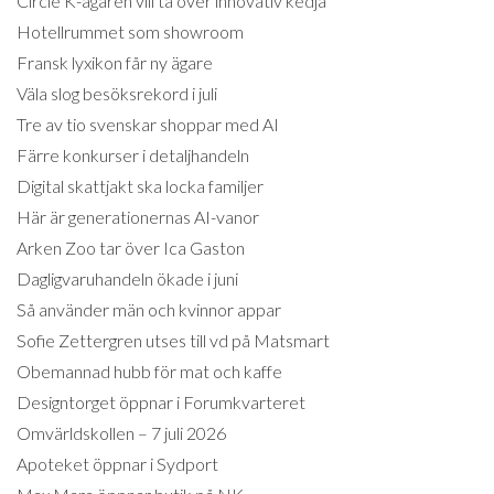
Circle K-ägaren vill ta över innovativ kedja
Hotellrummet som showroom
Fransk lyxikon får ny ägare
Väla slog besöksrekord i juli
Tre av tio svenskar shoppar med AI
Färre konkurser i detaljhandeln
Digital skattjakt ska locka familjer
Här är generationernas AI-vanor
Arken Zoo tar över Ica Gaston
Dagligvaruhandeln ökade i juni
Så använder män och kvinnor appar
Sofie Zettergren utses till vd på Matsmart
Obemannad hubb för mat och kaffe
Designtorget öppnar i Forumkvarteret
Omvärldskollen – 7 juli 2026
Apoteket öppnar i Sydport