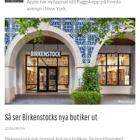
Apple har nyöppnat sitt flaggskepp på Femte
avenyn i New York.
Så ser Birkenstocks nya butiker ut
2026-08-06
Birkenstock har öppnat två nya butiker. Se hur företaget