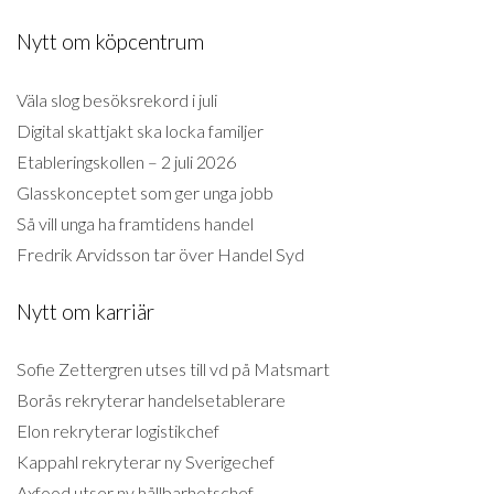
Nytt om köpcentrum
Väla slog besöksrekord i juli
Digital skattjakt ska locka familjer
Etableringskollen – 2 juli 2026
Glasskonceptet som ger unga jobb
Så vill unga ha framtidens handel
Fredrik Arvidsson tar över Handel Syd
Nytt om karriär
Sofie Zettergren utses till vd på Matsmart
Borås rekryterar handelsetablerare
Elon rekryterar logistikchef
Kappahl rekryterar ny Sverigechef
Axfood utser ny hållbarhetschef