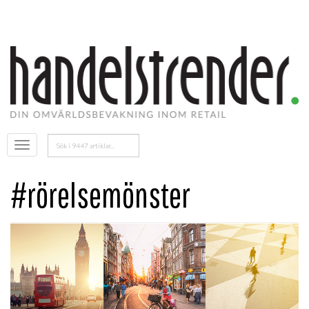
Sök
Öppna
efter:
menyn
#rörelsemönster