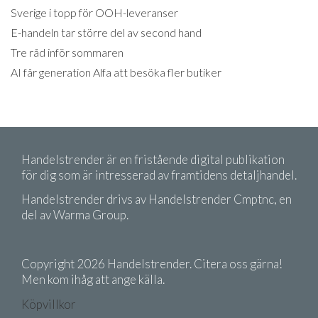
Sverige i topp för OOH-leveranser
E-handeln tar större del av second hand
Tre råd inför sommaren
AI får generation Alfa att besöka fler butiker
Handelstrender är en fristående digital publikation
för dig som är intresserad av framtidens detaljhandel.
Handelstrender drivs av Handelstrender Cmptnc, en
del av Warma Group.
Copyright 2026 Handelstrender. Citera oss gärna!
Men kom ihåg att ange källa.
Köpvillkor