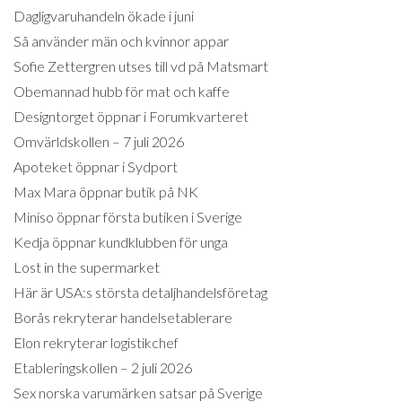
Dagligvaruhandeln ökade i juni
Så använder män och kvinnor appar
Sofie Zettergren utses till vd på Matsmart
Obemannad hubb för mat och kaffe
Designtorget öppnar i Forumkvarteret
Omvärldskollen – 7 juli 2026
Apoteket öppnar i Sydport
Max Mara öppnar butik på NK
Miniso öppnar första butiken i Sverige
Kedja öppnar kundklubben för unga
Lost in the supermarket
Här är USA:s största detaljhandelsföretag
Borås rekryterar handelsetablerare
Elon rekryterar logistikchef
Etableringskollen – 2 juli 2026
Sex norska varumärken satsar på Sverige