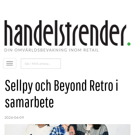
Sök
Öppna
efter:
menyn
Sellpy och Beyond Retro i
samarbete
2026-06-09