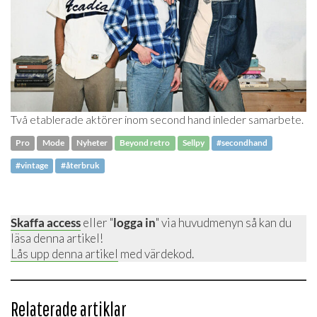
Två etablerade aktörer inom second hand inleder samarbete.
Pro
Mode
Nyheter
Beyond retro
Sellpy
#secondhand
#vintage
#återbruk
Skaffa access
eller "
logga in
" via huvudmenyn så kan du
läsa denna artikel!
Lås upp denna artikel
med värdekod.
Relaterade artiklar