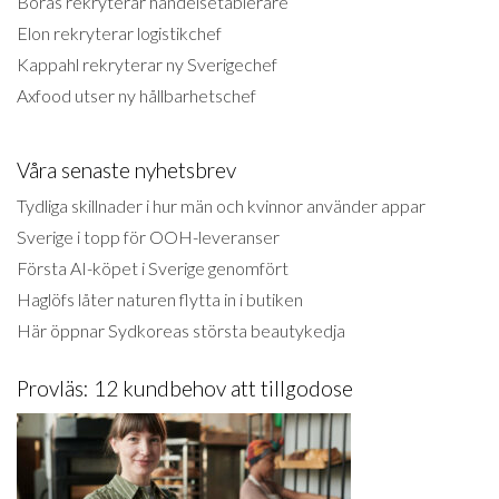
Borås rekryterar handelsetablerare
Elon rekryterar logistikchef
Kappahl rekryterar ny Sverigechef
Axfood utser ny hållbarhetschef
Våra senaste nyhetsbrev
Tydliga skillnader i hur män och kvinnor använder appar
Sverige i topp för OOH-leveranser
Första AI-köpet i Sverige genomfört
Haglöfs låter naturen flytta in i butiken
Här öppnar Sydkoreas största beautykedja
Provläs: 12 kundbehov att tillgodose