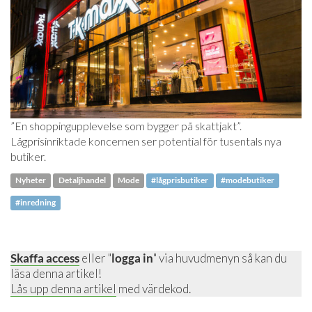
”En shoppingupplevelse som bygger på skattjakt”.
Lågprisinriktade koncernen ser potential för tusentals nya
butiker.
Nyheter
Detaljhandel
Mode
#lågprisbutiker
#modebutiker
#inredning
Skaffa access
eller "
logga in
" via huvudmenyn så kan du
läsa denna artikel!
Lås upp denna artikel
med värdekod.