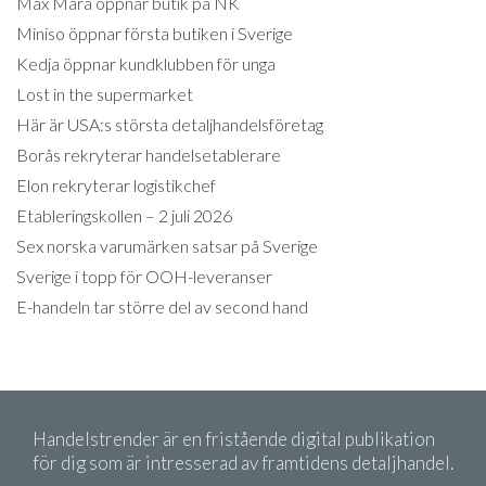
Max Mara öppnar butik på NK
Miniso öppnar första butiken i Sverige
Kedja öppnar kundklubben för unga
Lost in the supermarket
Här är USA:s största detaljhandelsföretag
Borås rekryterar handelsetablerare
Elon rekryterar logistikchef
Etableringskollen – 2 juli 2026
Sex norska varumärken satsar på Sverige
Sverige i topp för OOH-leveranser
E-handeln tar större del av second hand
Handelstrender är en fristående digital publikation
för dig som är intresserad av framtidens detaljhandel.