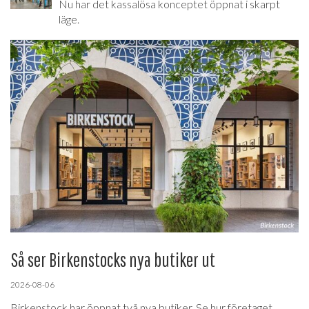
Nu har det kassalösa konceptet öppnat i skarpt
läge.
Så ser Birkenstocks nya butiker ut
2026-08-06
Birkenstock har öppnat två nya butiker. Se hur företaget