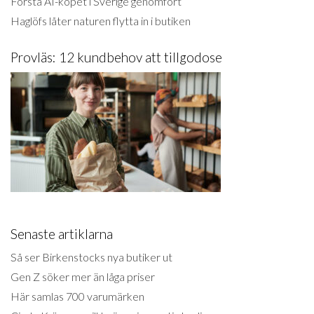
Första AI-köpet i Sverige genomfört
Haglöfs låter naturen flytta in i butiken
Provläs: 12 kundbehov att tillgodose
Senaste artiklarna
Så ser Birkenstocks nya butiker ut
Gen Z söker mer än låga priser
Här samlas 700 varumärken