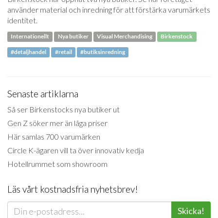
använder material och inredning för att förstärka varumärkets
identitet.
Internationellt
Nya butiker
Visual Merchandising
Birkenstock
#detaljhandel
#retail
#butiksinredning
Senaste artiklarna
Så ser Birkenstocks nya butiker ut
Gen Z söker mer än låga priser
Här samlas 700 varumärken
Circle K-ägaren vill ta över innovativ kedja
Hotellrummet som showroom
Läs vårt kostnadsfria nyhetsbrev!
Skicka!