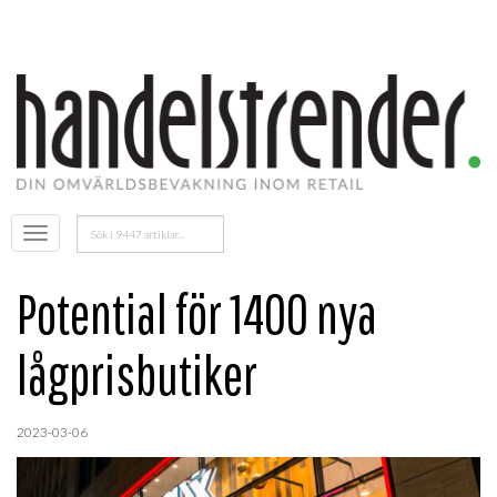
Sök
Öppna
efter:
menyn
Potential för 1400 nya
lågprisbutiker
2023-03-06