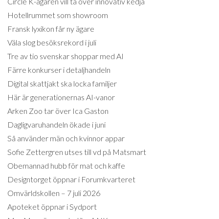
Circle K-ägaren vill ta över innovativ kedja
Hotellrummet som showroom
Fransk lyxikon får ny ägare
Väla slog besöksrekord i juli
Tre av tio svenskar shoppar med AI
Färre konkurser i detaljhandeln
Digital skattjakt ska locka familjer
Här är generationernas AI-vanor
Arken Zoo tar över Ica Gaston
Dagligvaruhandeln ökade i juni
Så använder män och kvinnor appar
Sofie Zettergren utses till vd på Matsmart
Obemannad hubb för mat och kaffe
Designtorget öppnar i Forumkvarteret
Omvärldskollen – 7 juli 2026
Apoteket öppnar i Sydport