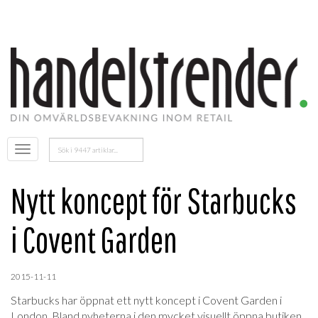
Sök
Öppna
efter:
menyn
Nytt koncept för Starbucks
i Covent Garden
2015-11-11
Starbucks har öppnat ett nytt koncept i Covent Garden i
London. Bland nyheterna i den mycket visuellt öppna butiken