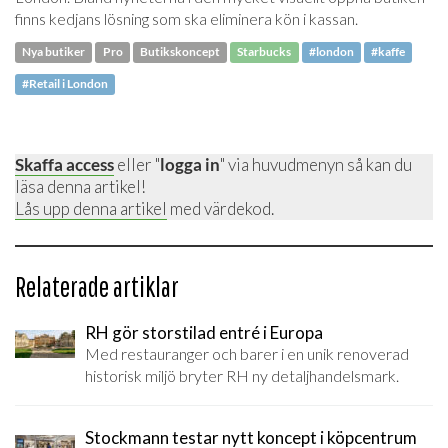
finns kedjans lösning som ska eliminera kön i kassan.
Nya butiker
Pro
Butikskoncept
Starbucks
#london
#kaffe
#Retail i London
Skaffa access
eller "
logga in
" via huvudmenyn så kan du
läsa denna artikel!
Lås upp denna artikel
med värdekod.
Relaterade artiklar
RH gör storstilad entré i Europa
Med restauranger och barer i en unik renoverad
historisk miljö bryter RH ny detaljhandelsmark.
Stockmann testar nytt koncept i köpcentrum