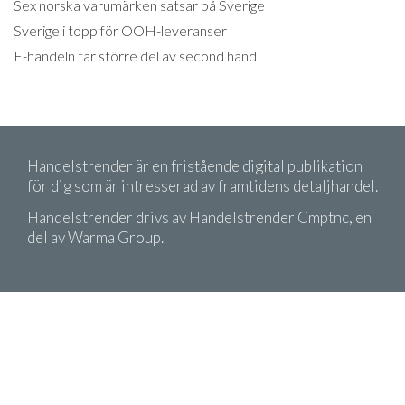
Sex norska varumärken satsar på Sverige
Sverige i topp för OOH-leveranser
E-handeln tar större del av second hand
Handelstrender är en fristående digital publikation
för dig som är intresserad av framtidens detaljhandel.
Handelstrender drivs av Handelstrender Cmptnc, en
del av Warma Group.
Copyright 2026 Handelstrender. Citera oss gärna!
Men kom ihåg att ange källa.
Köpvillkor
Integritetspolicy