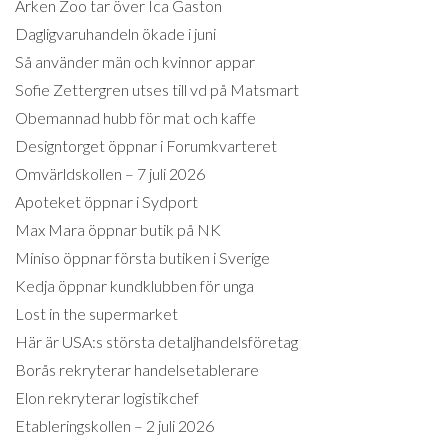
Arken Zoo tar över Ica Gaston
Dagligvaruhandeln ökade i juni
Så använder män och kvinnor appar
Sofie Zettergren utses till vd på Matsmart
Obemannad hubb för mat och kaffe
Designtorget öppnar i Forumkvarteret
Omvärldskollen – 7 juli 2026
Apoteket öppnar i Sydport
Max Mara öppnar butik på NK
Miniso öppnar första butiken i Sverige
Kedja öppnar kundklubben för unga
Lost in the supermarket
Här är USA:s största detaljhandelsföretag
Borås rekryterar handelsetablerare
Elon rekryterar logistikchef
Etableringskollen – 2 juli 2026