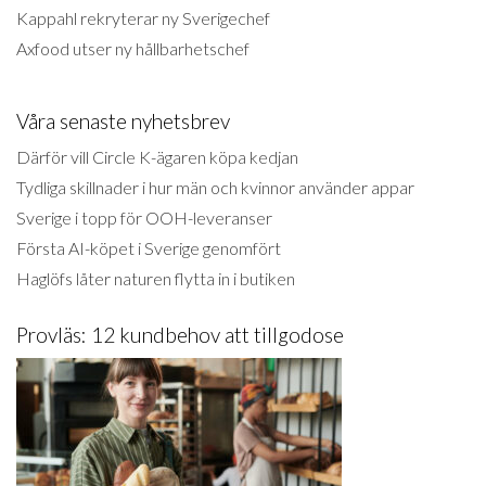
Kappahl rekryterar ny Sverigechef
Axfood utser ny hållbarhetschef
Våra senaste nyhetsbrev
Därför vill Circle K-ägaren köpa kedjan
Tydliga skillnader i hur män och kvinnor använder appar
Sverige i topp för OOH-leveranser
Första AI-köpet i Sverige genomfört
Haglöfs låter naturen flytta in i butiken
Provläs: 12 kundbehov att tillgodose